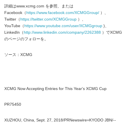
詳細はwww.xcmg.com を参照、または
Facebook（
https://www.facebook.com/XCMGGroup/
）、
Twitter（
https://twitter.com/XCMGGroup
）、
YouTube（
https://www.youtube.com/user/XCMGgroup
)、
LinkedIn（
http://www.linkedin.com/company/2262388
）でXCMG
のページのフォローを。
ソース：XCMG
XCMG Now Accepting Entries for This Year's XCMG Cup
PR75450
XUZHOU, China, Sept. 27, 2018/PRNewswire=KYODO JBN/--