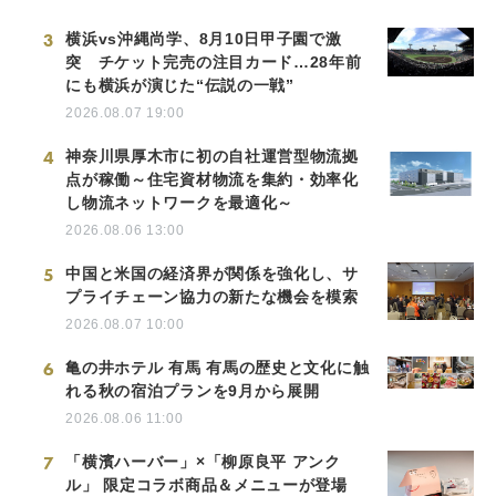
3
横浜vs沖縄尚学、8月10日甲子園で激
突 チケット完売の注目カード…28年前
にも横浜が演じた“伝説の一戦”
2026.08.07 19:00
4
神奈川県厚木市に初の自社運営型物流拠
点が稼働～住宅資材物流を集約・効率化
し物流ネットワークを最適化～
2026.08.06 13:00
5
中国と米国の経済界が関係を強化し、サ
プライチェーン協力の新たな機会を模索
2026.08.07 10:00
6
亀の井ホテル 有馬 有馬の歴史と文化に触
れる秋の宿泊プランを9月から展開
2026.08.06 11:00
7
「横濱ハーバー」×「柳原良平 アンク
ル」 限定コラボ商品＆メニューが登場