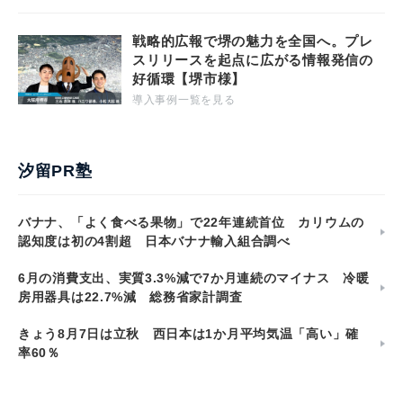
戦略的広報で堺の魅力を全国へ。プレ
スリリースを起点に広がる情報発信の
好循環【堺市様】
導入事例一覧を見る
汐留PR塾
バナナ、「よく食べる果物」で22年連続首位 カリウムの
認知度は初の4割超 日本バナナ輸入組合調べ
6月の消費支出、実質3.3%減で7か月連続のマイナス 冷暖
房用器具は22.7%減 総務省家計調査
きょう8月7日は立秋 西日本は1か月平均気温「高い」確
率60％