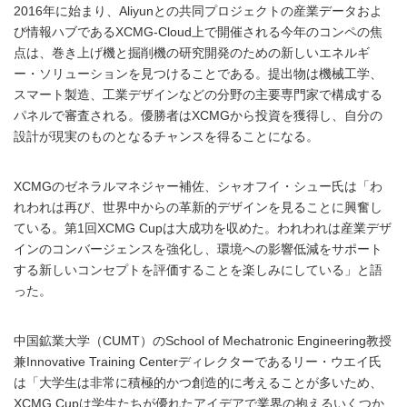
2016年に始まり、Aliyunとの共同プロジェクトの産業データおよ
び情報ハブであるXCMG-Cloud上で開催される今年のコンペの焦
点は、巻き上げ機と掘削機の研究開発のための新しいエネルギ
ー・ソリューションを見つけることである。提出物は機械工学、
スマート製造、工業デザインなどの分野の主要専門家で構成する
パネルで審査される。優勝者はXCMGから投資を獲得し、自分の
設計が現実のものとなるチャンスを得ることになる。
XCMGのゼネラルマネジャー補佐、シャオフイ・シュー氏は「わ
れわれは再び、世界中からの革新的デザインを見ることに興奮し
ている。第1回XCMG Cupは大成功を収めた。われわれは産業デザ
インのコンバージェンスを強化し、環境への影響低減をサポート
する新しいコンセプトを評価することを楽しみにしている」と語
った。
中国鉱業大学（CUMT）のSchool of Mechatronic Engineering教授
兼Innovative Training Centerディレクターであるリー・ウエイ氏
は「大学生は非常に積極的かつ創造的に考えることが多いため、
XCMG Cupは学生たちが優れたアイデアで業界の抱えるいくつか