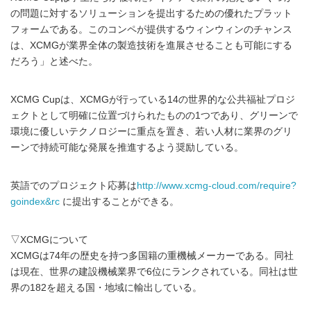
の問題に対するソリューションを提出するための優れたプラット
フォームである。このコンペが提供するウィンウィンのチャンス
は、XCMGが業界全体の製造技術を進展させることも可能にする
だろう」と述べた。
XCMG Cupは、XCMGが行っている14の世界的な公共福祉プロジ
ェクトとして明確に位置づけられたものの1つであり、グリーンで
環境に優しいテクノロジーに重点を置き、若い人材に業界のグリ
ーンで持続可能な発展を推進するよう奨励している。
英語でのプロジェクト応募は
http://www.xcmg-cloud.com/require?
goindex&rc
に提出することができる。
▽XCMGについて
XCMGは74年の歴史を持つ多国籍の重機械メーカーである。同社
は現在、世界の建設機械業界で6位にランクされている。同社は世
界の182を超える国・地域に輸出している。