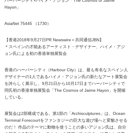
ハーバーシティ×ハイメ・アジョン「The Cosmos of Jaime
Hayon」
AsiaNet 75445 （1730）
【香港2018年9月27日PR Newswire＝共同通信JBN】
＊スペインの才能あるアーティスト・デザイナー、ハイメ・アジ
ョン氏による初の香港単独展覧会
香港のハーバーシティ（Harbour City）は、最も有名なスペイン人
デザイナーの1人であるハイメ・アジョン氏の新たなアート展覧会
を誇らしく展示し、9月21日から10月17日までハーバーシティで
同氏初の香港単独展覧会「The Cosmos of Jaime Hayon」を開催
している。
展覧会は2部構成である。第1部の「Archisculptures」は、Ocean
Terminal Forecourtをファンタジーの巨大な遊び場へと変貌させる
のだ！ 作品のテーマに動物を使うことの多いアジョン氏は、自分