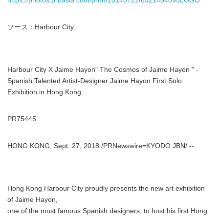
https://photos.prnasia.com/prnh/20140721/8521404095LOGO
ソース：Harbour City
Harbour City X Jaime Hayon" The Cosmos of Jaime Hayon " -
Spanish Talented Artist-Designer Jaime Hayon First Solo
Exhibition in Hong Kong
PR75445
HONG KONG, Sept. 27, 2018 /PRNewswire=KYODO JBN/ --
Hong Kong Harbour City proudly presents the new art exhibition
of Jaime Hayon,
one of the most famous Spanish designers, to host his first Hong