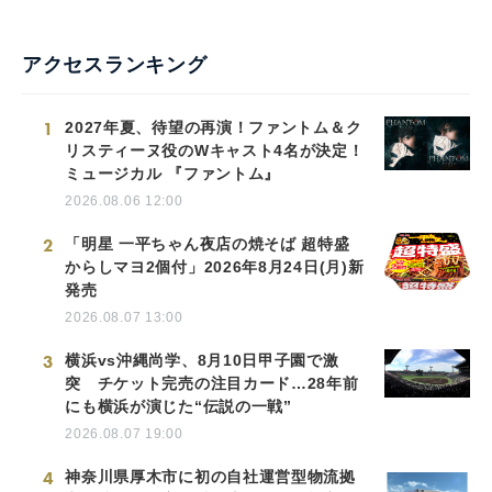
アクセスランキング
1
2027年夏、待望の再演！ファントム＆ク
リスティーヌ役のWキャスト4名が決定！
ミュージカル 『ファントム』
2026.08.06 12:00
2
「明星 一平ちゃん夜店の焼そば 超特盛
からしマヨ2個付」2026年8月24日(月)新
発売
2026.08.07 13:00
3
横浜vs沖縄尚学、8月10日甲子園で激
突 チケット完売の注目カード…28年前
にも横浜が演じた“伝説の一戦”
2026.08.07 19:00
4
神奈川県厚木市に初の自社運営型物流拠