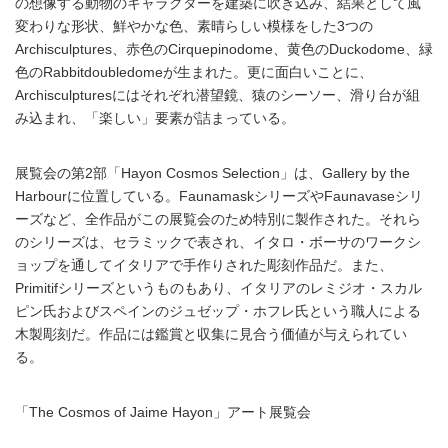
の想像する動物のキャラクターを建築に吹き込み、結果として風
変わりな形状、鮮やかな色、素晴らしい模様をした3つの
Archisculptures、赤色のCirquepinodome、黄色のDuckodome、緑
色のRabbitdoubledomeが生まれた。更に面白いことに、
Archisculpturesにはそれぞれ潜望鏡、猿のシーソー、滑り台が組
み込まれ、「楽しい」要素が詰まっている。
展覧会の第2部「Hayon Cosmos Selection」は、Gallery by the
Harbourに位置している。FaunamaskシリーズやFaunavaseシリ
ーズなど、全作品がこの展覧会のため特別に製作された。それら
のシリーズは、セラミックで表され、イタロ・ボーサのワークシ
ョップを通してイタリアで手作りされた彫刻作品だ。また、
Primitifシリーズというものもあり、イタリアのレミジオ・スカル
ピン氏およびスペインのジュゼップ・ホフレ氏という職人による
木製彫刻だ。作品には鑑賞と収集に見合う価値が与えられてい
る。
「The Cosmos of Jaime Hayon」アート展覧会