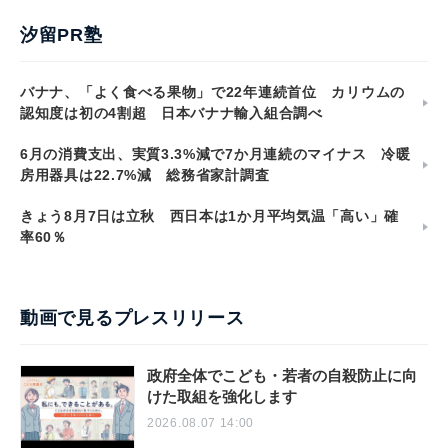
汐留PR塾
バナナ、「よく食べる果物」で22年連続首位 カリウムの
認知度は初の4割超 日本バナナ輸入組合調べ
6月の消費支出、実質3.3%減で7か月連続のマイナス 冷暖
房用器具は22.7%減 総務省家計調査
きょう8月7日は立秋 西日本は1か月平均気温「高い」確
率60％
動画で見るプレスリリース
政府全体でこども・若者の自殺防止に向
けた取組を強化します
2026.08.07 14:00