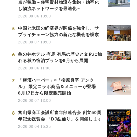
点が稼働～住宅資材物流を集約・効率化
し物流ネットワークを最適化～
2026.08.06 13:00
5
中国と米国の経済界が関係を強化し、サ
プライチェーン協力の新たな機会を模索
2026.08.07 10:00
6
亀の井ホテル 有馬 有馬の歴史と文化に触
れる秋の宿泊プランを9月から展開
2026.08.06 11:00
7
「横濱ハーバー」×「柳原良平 アンク
ル」 限定コラボ商品＆メニューが登場
8月17日から限定販売開始
2026.08.07 13:00
8
富山県商工会議所青年部連合会 創立50周
年記念祝賀会 「DJ盆踊り」を開催します
2026.08.04 15:25