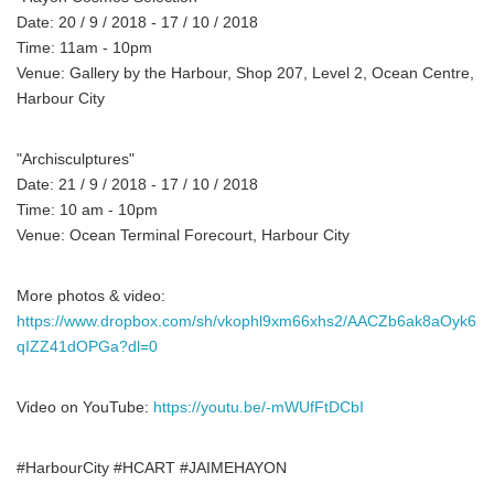
Date: 20 / 9 / 2018 - 17 / 10 / 2018
Time: 11am - 10pm
Venue: Gallery by the Harbour, Shop 207, Level 2, Ocean Centre,
Harbour City
"Archisculptures"
Date: 21 / 9 / 2018 - 17 / 10 / 2018
Time: 10 am - 10pm
Venue: Ocean Terminal Forecourt, Harbour City
More photos & video:
https://www.dropbox.com/sh/vkophl9xm66xhs2/AACZb6ak8aOyk6
qIZZ41dOPGa?dl=0
Video on YouTube:
https://youtu.be/-mWUfFtDCbI
#HarbourCity #HCART #JAIMEHAYON