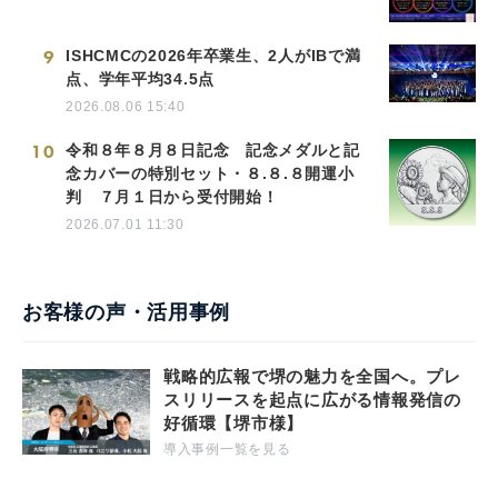
9
ISHCMCの2026年卒業生、2人がIBで満
点、学年平均34.5点
2026.08.06 15:40
10
令和８年８月８日記念 記念メダルと記
念カバーの特別セット・８.８.８開運小
判 ７月１日から受付開始！
2026.07.01 11:30
お客様の声・活用事例
戦略的広報で堺の魅力を全国へ。プレ
スリリースを起点に広がる情報発信の
好循環【堺市様】
導入事例一覧を見る