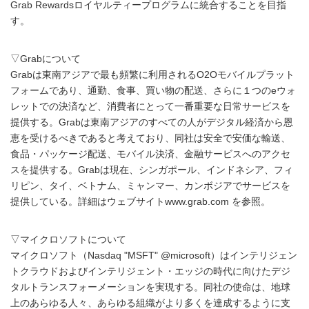
Grab Rewardsロイヤルティープログラムに統合することを目指
す。
▽Grabについて
Grabは東南アジアで最も頻繁に利用されるO2Oモバイルプラット
フォームであり、通勤、食事、買い物の配送、さらに１つのeウォ
レットでの決済など、消費者にとって一番重要な日常サービスを
提供する。Grabは東南アジアのすべての人がデジタル経済から恩
恵を受けるべきであると考えており、同社は安全で安価な輸送、
食品・パッケージ配送、モバイル決済、金融サービスへのアクセ
スを提供する。Grabは現在、シンガポール、インドネシア、フィ
リピン、タイ、ベトナム、ミャンマー、カンボジアでサービスを
提供している。詳細はウェブサイトwww.grab.com を参照。
▽マイクロソフトについて
マイクロソフト（Nasdaq "MSFT" @microsoft）はインテリジェン
トクラウドおよびインテリジェント・エッジの時代に向けたデジ
タルトランスフォーメーションを実現する。同社の使命は、地球
上のあらゆる人々、あらゆる組織がより多くを達成するように支