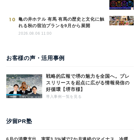
10
亀の井ホテル 有馬 有馬の歴史と文化に触
れる秋の宿泊プランを9月から展開
2026.08.06 11:00
お客様の声・活用事例
戦略的広報で堺の魅力を全国へ。プレ
スリリースを起点に広がる情報発信の
好循環【堺市様】
導入事例一覧を見る
汐留PR塾
6月の消費支出、実質3.3%減で7か月連続のマイナス 冷暖