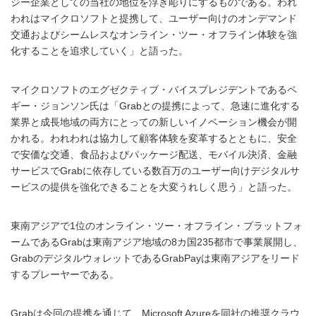
ジー企業としての当社の地位を浮き彫りにするものである。われ
われはマイクロソフトと提携して、ユーザー向けのオンデマンド
交通およびシームレスなオンライン・ツー・オフライン体験を強
化することを追求していく」と語った。
マイクロソフトのエグゼクティブ・バイスプレジデントであるペ
ギー・ジョンソン氏は「Grabとの提携によって、急速に進化する
業界と成長地域の両方にとっての新しいイノベーション機会が開
かれる。われわれは協力して顧客体験を変革するとともに、安全
で安価な交通、食品およびパッケージ配送、モバイル決済、金融
サービスでGrabに依存している数百万のユーザー向けデジタルサ
ービスの提供を強化できることを大変うれしく思う」と語った。
東南アジアで1位のオンライン・ツー・オフライン・プラットフォ
ームであるGrabは東南アジア地域の8カ国235都市で事業展開し、
GrabのデジタルウォレットであるGrabPayは東南アジアをリード
するプレーヤーである。
Grabは今回の提携を通じて、Microsoft Azureを同社の推奨クラウ