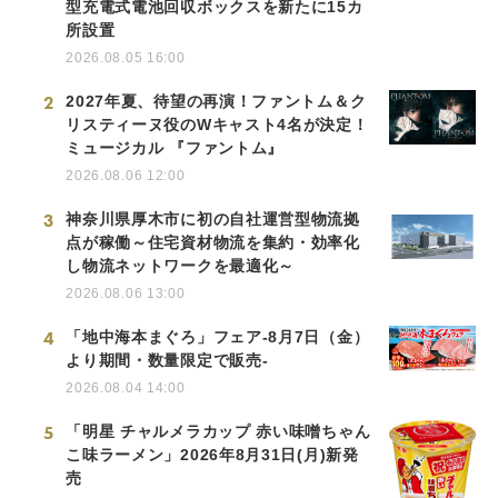
型充電式電池回収ボックスを新たに15カ
所設置
2026.08.05 16:00
2
2027年夏、待望の再演！ファントム＆ク
リスティーヌ役のWキャスト4名が決定！
ミュージカル 『ファントム』
2026.08.06 12:00
3
神奈川県厚木市に初の自社運営型物流拠
点が稼働～住宅資材物流を集約・効率化
し物流ネットワークを最適化～
2026.08.06 13:00
4
「地中海本まぐろ」フェア-8月7日（金）
より期間・数量限定で販売-
2026.08.04 14:00
5
「明星 チャルメラカップ 赤い味噌ちゃん
こ味ラーメン」2026年8月31日(月)新発
売