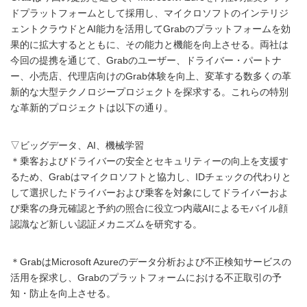
ドプラットフォームとして採用し、マイクロソフトのインテリジ
ェントクラウドとAI能力を活用してGrabのプラットフォームを効
果的に拡大するとともに、その能力と機能を向上させる。両社は
今回の提携を通じて、Grabのユーザー、ドライバー・パートナ
ー、小売店、代理店向けのGrab体験を向上、変革する数多くの革
新的な大型テクノロジープロジェクトを探求する。これらの特別
な革新的プロジェクトは以下の通り。
▽ビッグデータ、AI、機械学習
＊乗客およびドライバーの安全とセキュリティーの向上を支援す
るため、Grabはマイクロソフトと協力し、IDチェックの代わりと
して選択したドライバーおよび乗客を対象にしてドライバーおよ
び乗客の身元確認と予約の照合に役立つ内蔵AIによるモバイル顔
認識など新しい認証メカニズムを研究する。
＊GrabはMicrosoft Azureのデータ分析および不正検知サービスの
活用を探求し、Grabのプラットフォームにおける不正取引の予
知・防止を向上させる。