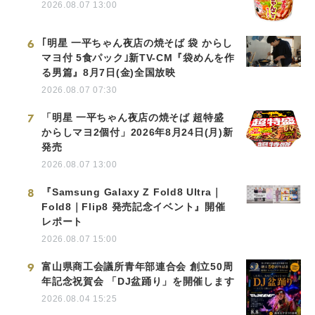
2026.08.07 13:00
6
｢明星 一平ちゃん夜店の焼そば 袋 からし
マヨ付 5食パック｣新TV-CM『袋めんを作
る男篇』8月7日(金)全国放映
2026.08.07 07:30
7
「明星 一平ちゃん夜店の焼そば 超特盛
からしマヨ2個付」2026年8月24日(月)新
発売
2026.08.07 13:00
8
『Samsung Galaxy Z Fold8 Ultra｜
Fold8｜Flip8 発売記念イベント』開催
レポート
2026.08.07 15:00
9
富山県商工会議所青年部連合会 創立50周
年記念祝賀会 「DJ盆踊り」を開催します
2026.08.04 15:25