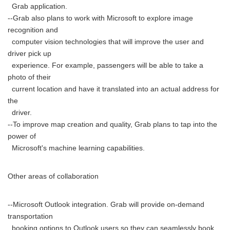
Grab application.
--Grab also plans to work with Microsoft to explore image
recognition and
computer vision technologies that will improve the user and
driver pick up
experience. For example, passengers will be able to take a
photo of their
current location and have it translated into an actual address for
the
driver.
--To improve map creation and quality, Grab plans to tap into the
power of
Japanese
Microsoft's machine learning capabilities.
Other areas of collaboration
English
--Microsoft Outlook integration. Grab will provide on-demand
transportation
booking options to Outlook users so they can seamlessly book