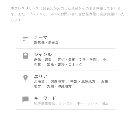
本プレスリリースは発表元が入力した原稿をそのまま掲載しておりま
す。また、プレスリリースへのお問い合わせは発表元に直接お願いいた
します。

テーマ
新店舗・新施設

ジャンル
趣味・娯楽
、
芸術・美術・文学・学問
、
小
売業
、
出版・書籍・コミック

エリア
北海道
、
関東地方
、
中部・北陸地方
、
近畿
地方
、
九州・沖縄地方

キーワード
紀伊國屋書店、オレゴン、ポートランド、開店