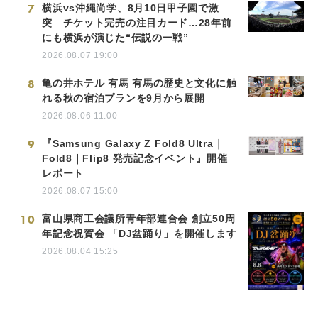
7
横浜vs沖縄尚学、8月10日甲子園で激
突 チケット完売の注目カード…28年前
にも横浜が演じた“伝説の一戦”
2026.08.07 19:00
8
亀の井ホテル 有馬 有馬の歴史と文化に触
れる秋の宿泊プランを9月から展開
2026.08.06 11:00
9
『Samsung Galaxy Z Fold8 Ultra｜
Fold8｜Flip8 発売記念イベント』開催
レポート
2026.08.07 15:00
10
富山県商工会議所青年部連合会 創立50周
年記念祝賀会 「DJ盆踊り」を開催します
2026.08.04 15:25