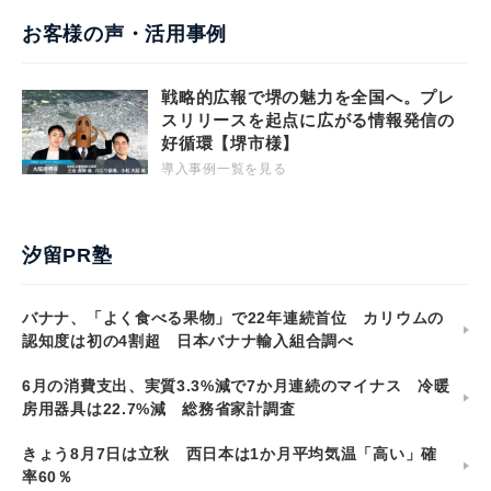
お客様の声・活用事例
戦略的広報で堺の魅力を全国へ。プレ
スリリースを起点に広がる情報発信の
好循環【堺市様】
導入事例一覧を見る
汐留PR塾
バナナ、「よく食べる果物」で22年連続首位 カリウムの
認知度は初の4割超 日本バナナ輸入組合調べ
6月の消費支出、実質3.3%減で7か月連続のマイナス 冷暖
房用器具は22.7%減 総務省家計調査
きょう8月7日は立秋 西日本は1か月平均気温「高い」確
率60％