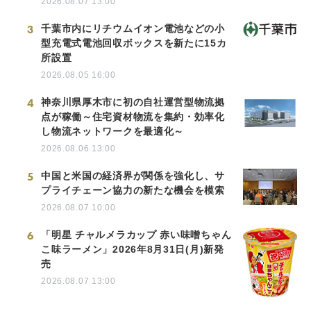
2026.08.07 13:00
3
千葉市内にリチウムイオン電池などの小
型充電式電池回収ボックスを新たに15カ
所設置
2026.08.05 16:00
4
神奈川県厚木市に初の自社運営型物流拠
点が稼働～住宅資材物流を集約・効率化
し物流ネットワークを最適化～
2026.08.06 13:00
5
中国と米国の経済界が関係を強化し、サ
プライチェーン協力の新たな機会を模索
2026.08.07 10:00
6
「明星 チャルメラカップ 赤い味噌ちゃん
こ味ラーメン」2026年8月31日(月)新発
売
2026.08.07 13:00