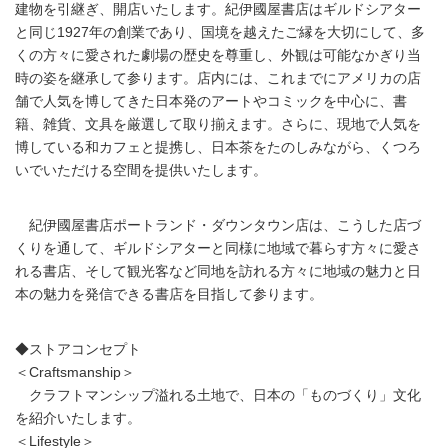
建物を引継ぎ、開店いたします。紀伊國屋書店はギルドシアター
と同じ1927年の創業であり、国境を越えたご縁を大切にして、多
くの方々に愛された劇場の歴史を尊重し、外観は可能なかぎり当
時の姿を継承して参ります。店内には、これまでにアメリカの店
舗で人気を博してきた日本発のアートやコミックを中心に、書
籍、雑貨、文具を厳選して取り揃えます。さらに、現地で人気を
博している和カフェと提携し、日本茶をたのしみながら、くつろ
いでいただける空間を提供いたします。
紀伊國屋書店ポートランド・ダウンタウン店は、こうした店づ
くりを通して、ギルドシアターと同様に地域で暮らす方々に愛さ
れる書店、そして観光客など同地を訪れる方々に地域の魅力と日
本の魅力を発信できる書店を目指して参ります。
◆ストアコンセプト
＜Craftsmanship＞
クラフトマンシップ溢れる土地で、日本の「ものづくり」文化
を紹介いたします。
＜Lifestyle＞