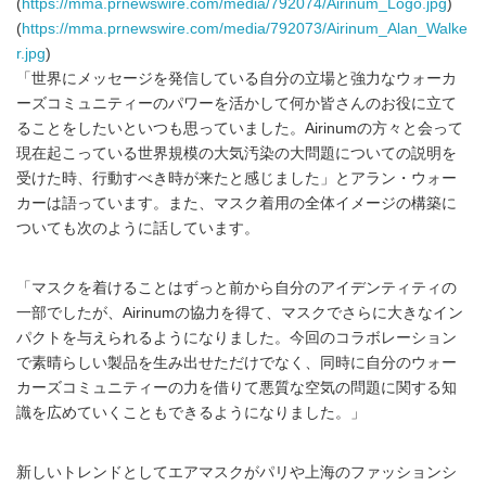
(
https://mma.prnewswire.com/media/792074/Airinum_Logo.jpg
)
(
https://mma.prnewswire.com/media/792073/Airinum_Alan_Walke
r.jpg
)
「世界にメッセージを発信している自分の立場と強力なウォーカ
ーズコミュニティーのパワーを活かして何か皆さんのお役に立て
ることをしたいといつも思っていました。Airinumの方々と会って
現在起こっている世界規模の大気汚染の大問題についての説明を
受けた時、行動すべき時が来たと感じました」とアラン・ウォー
カーは語っています。また、マスク着用の全体イメージの構築に
ついても次のように話しています。
「マスクを着けることはずっと前から自分のアイデンティティの
一部でしたが、Airinumの協力を得て、マスクでさらに大きなイン
パクトを与えられるようになりました。今回のコラボレーション
で素晴らしい製品を生み出せただけでなく、同時に自分のウォー
カーズコミュニティーの力を借りて悪質な空気の問題に関する知
識を広めていくこともできるようになりました。」
新しいトレンドとしてエアマスクがパリや上海のファッションシ