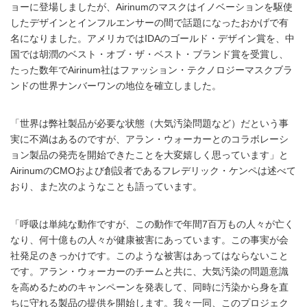
ョーに登場しましたが、Airinumのマスクはイノベーションを駆使
したデザインとインフルエンサーの間で話題になったおかげで有
名になりました。アメリカではIDAのゴールド・デザイン賞を、中
国では胡潤のベスト・オブ・ザ・ベスト・ブランド賞を受賞し、
たった数年でAirinum社はファッション・テクノロジーマスクブラ
ンドの世界ナンバーワンの地位を確立しました。
「世界は弊社製品が必要な状態（大気汚染問題など）だという事
実に不満はあるのですが、アラン・ウォーカーとのコラボレーシ
ョン製品の発売を開始できたことを大変嬉しく思っています」と
AirinumのCMOおよび創設者であるフレデリック・ケンペは述べて
おり、また次のようなことも語っています。
「呼吸は単純な動作ですが、この動作で年間7百万もの人々が亡く
なり、何十億もの人々が健康被害にあっています。この事実が会
社発足のきっかけです。このような被害はあってはならないこと
です。アラン・ウォーカーのチームと共に、大気汚染の問題意識
を高めるためのキャンペーンを発表して、同時に汚染から身を直
ちに守れる製品の提供を開始します。我々一同、このプロジェク