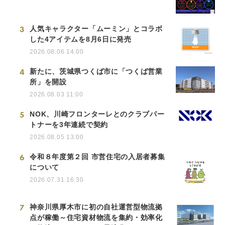
3
人気キャラクター「ムーミン」とコラボ
した4アイテムを8月6日に発売
2026.08.06 14:00
4
新たに、茨城県つくば市に「つくば営業
所」を開設
2026.08.03 11:00
5
NOK、川崎フロンターレとのクラブパー
トナーを3年連続で契約
2026.08.05 13:00
6
令和８年度第２回 市営住宅の入居者募集
について
2026.07.31 16:30
7
神奈川県厚木市に初の自社運営型物流拠
点が稼働～住宅資材物流を集約・効率化