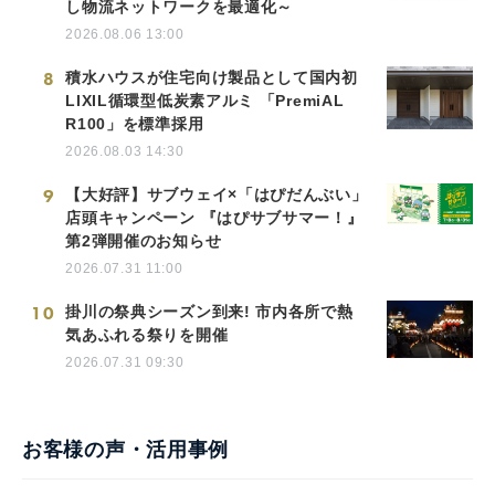
し物流ネットワークを最適化～
2026.08.06 13:00
8
積水ハウスが住宅向け製品として国内初
LIXIL循環型低炭素アルミ 「PremiAL
R100」を標準採用
2026.08.03 14:30
9
【大好評】サブウェイ×「はぴだんぶい」
店頭キャンペーン 『はぴサブサマー！』
第2弾開催のお知らせ
2026.07.31 11:00
10
掛川の祭典シーズン到来! 市内各所で熱
気あふれる祭りを開催
2026.07.31 09:30
お客様の声・活用事例