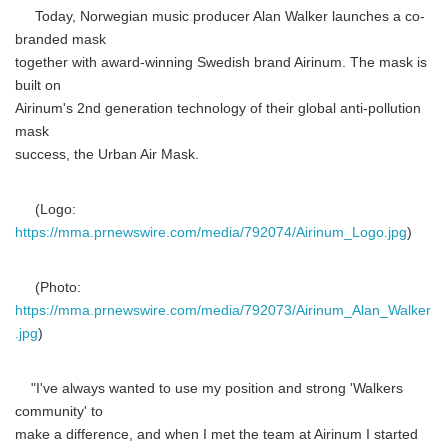
Today, Norwegian music producer Alan Walker launches a co-
branded mask
together with award-winning Swedish brand Airinum. The mask is
built on
Airinum's 2nd generation technology of their global anti-pollution
mask
success, the Urban Air Mask.
(Logo:
https://mma.prnewswire.com/media/792074/Airinum_Logo.jpg
)
(Photo:
https://mma.prnewswire.com/media/792073/Airinum_Alan_Walker
.jpg
)
"I've always wanted to use my position and strong 'Walkers
community' to
make a difference, and when I met the team at Airinum I started