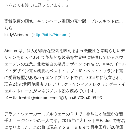
トをとても誇りに思っています。」
高解像度の画像、キャンペーン動画の完全版、プレスキットはこ
ちら:
bit.ly/Airinum （
http://bit.ly/Airinum
）
Airinumは、個人が清浄な空気を吸えるよう機能性と素晴らしいデ
ザインを組み合わせて革新的な製品を世界中に提供しているスウ
ェーデンの企業。北欧独自の製品デザインで有名で、IDAのゴール
ド・デザイン賞や胡潤のベスト・オブ・ザ・ベスト・ブランド賞
の受賞経歴があるハイエンドブランドです。2015年に設立され、
現在2名の共同創設者フレデリック・ケンペとアレクサンダー・イ
ェルストロームがマネジメント役を務めています。
メール: fredrik@airinum.com 電話: +46 708 40 99 93
アラン・ウォーカーはノルウェーのＤＪで、非常に才能豊かな若
手ミュージシャンの一人です。2015年に大ヒット曲Faded で有名
になりました。この曲は現在ＹｏｕＴｕｂｅで再生回数が20億回