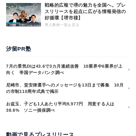
戦略的広報で堺の魅力を全国へ。プレ
スリリースを起点に広がる情報発信の
好循環【堺市様】
導入事例一覧を見る
汐留PR塾
7月の景気DIは43.6で3カ月連続改善 10業界中6業界が上
向く 帝国データバンク調べ
尼崎市、堂安律選手へのメッセージを13日まで募集 10月
の市制110周年式典で掲示
お盆玉、子ども1人あたり平均9,977円 用意する人は
38.6% ソニー損保調べ
動画で見るプレスリリース