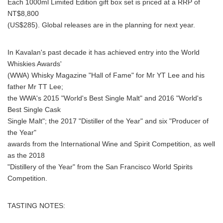
Each 1000ml Limited Edition gift box set is priced at a RRP of
NT$8,800
(US$285). Global releases are in the planning for next year.
In Kavalan's past decade it has achieved entry into the World
Whiskies Awards'
(WWA) Whisky Magazine "Hall of Fame" for Mr YT Lee and his
father Mr TT Lee;
the WWA's 2015 "World's Best Single Malt" and 2016 "World's
Best Single Cask
Single Malt"; the 2017 "Distiller of the Year" and six "Producer of
the Year"
awards from the International Wine and Spirit Competition, as well
as the 2018
"Distillery of the Year" from the San Francisco World Spirits
Competition.
TASTING NOTES: