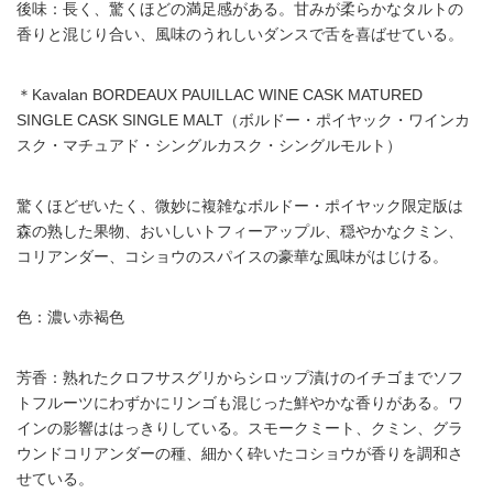
後味：長く、驚くほどの満足感がある。甘みが柔らかなタルトの
香りと混じり合い、風味のうれしいダンスで舌を喜ばせている。
＊Kavalan BORDEAUX PAUILLAC WINE CASK MATURED
SINGLE CASK SINGLE MALT（ボルドー・ポイヤック・ワインカ
スク・マチュアド・シングルカスク・シングルモルト）
驚くほどぜいたく、微妙に複雑なボルドー・ポイヤック限定版は
森の熟した果物、おいしいトフィーアップル、穏やかなクミン、
コリアンダー、コショウのスパイスの豪華な風味がはじける。
色：濃い赤褐色
芳香：熟れたクロフサスグリからシロップ漬けのイチゴまでソフ
トフルーツにわずかにリンゴも混じった鮮やかな香りがある。ワ
インの影響ははっきりしている。スモークミート、クミン、グラ
ウンドコリアンダーの種、細かく砕いたコショウが香りを調和さ
せている。