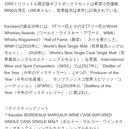
1000ミリリットル限定版ギフトボックスセットは希望小売価格
8800台湾元（285米ドル）。世界販売は来年に計画されている。
Kavalanの過去10年には、YTリー氏とその父TTリー氏がWorld
Whiskies Awards（ワールド・ウイスキー・アワード、WWA）
Whisky Magazineの「Hall of Fame（殿堂）」入りを果たした。
WWAでは2015年に「World’s Best Single Malt（世界最高シングル
モルト）」、2016年に「World's Best Single Cask Single Malt（世
界最高シングルカスク・シングルモルト）」を受賞、International
Wine and Spirit Competition（IWSC）では2017年に「Distiller of
the Year（今年のディスティラー）」と6つの「Producer of the
Year（今年の生産者）」、サンフランシスコ世界スピリッツ・コ
ンペティション（SFWSC）では2018年の「Distillery of the
Year（今年のディスティレリー）」に選ばれた。
▽テイスティングノート
＊Kavalan BORDEAUX MARGAUX WINE CASK MATURED
SINGLE CASK SINGLE MALT（ボルドー・マルゴー・ワインカス
ク・マチュアド・シングルカスク・シングルモルト）