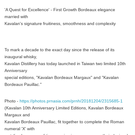
'A Quest for Excellence' - First Growth Bordeaux elegance
married with
Kavalan's signature fruitiness, smoothness and complexity
To mark a decade to the exact day since the release of its
inaugural whisky,
Kavalan Distillery has today launched in Taiwan two limited 10th
Anniversary
special editions, "Kavalan Bordeaux Margaux" and "Kavalan
Bordeaux Pauillac."
Photo -
https://photos.prnasia.com/prnh/20181204/2315685-1
(Kavalan 10th Anniversary Limited Editions, Kavalan Bordeaux
Margaux and
Kavalan Bordeaux Pauillac, fit together to complete the Roman
numeral 'X' with