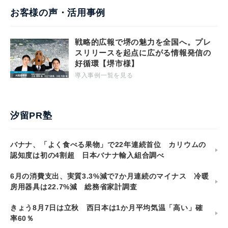
お客様の声・活用事例
戦略的広報で堺の魅力を全国へ。プレ
スリリースを起点に広がる情報発信の
好循環【堺市様】
導入事例一覧を見る
汐留PR塾
バナナ、「よく食べる果物」で22年連続首位 カリウムの
認知度は初の4割超 日本バナナ輸入組合調べ
6月の消費支出、実質3.3%減で7か月連続のマイナス 冷暖
房用器具は22.7%減 総務省家計調査
きょう8月7日は立秋 西日本は1か月平均気温「高い」確
率60％