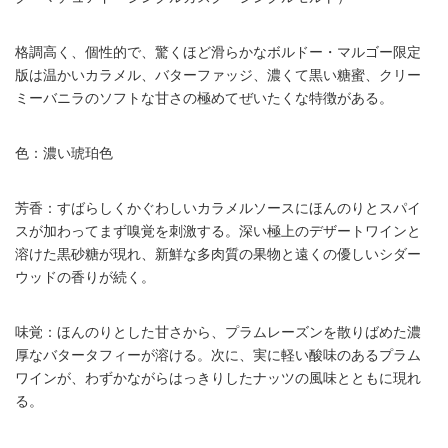
格調高く、個性的で、驚くほど滑らかなボルドー・マルゴー限定
版は温かいカラメル、バターファッジ、濃くて黒い糖蜜、クリー
ミーバニラのソフトな甘さの極めてぜいたくな特徴がある。
色：濃い琥珀色
芳香：すばらしくかぐわしいカラメルソースにほんのりとスパイ
スが加わってまず嗅覚を刺激する。深い極上のデザートワインと
溶けた黒砂糖が現れ、新鮮な多肉質の果物と遠くの優しいシダー
ウッドの香りが続く。
味覚：ほんのりとした甘さから、プラムレーズンを散りばめた濃
厚なバタータフィーが溶ける。次に、実に軽い酸味のあるプラム
ワインが、わずかながらはっきりしたナッツの風味とともに現れ
る。