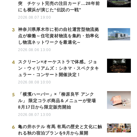
突 チケット完売の注目カード…28年前
にも横浜が演じた“伝説の一戦”
2026.08.07 19:00
3
神奈川県厚木市に初の自社運営型物流拠
点が稼働～住宅資材物流を集約・効率化
し物流ネットワークを最適化～
2026.08.06 13:00
4
スクリーン×オーケストラで体感。ジョ
ン・ウィリアムズ：シネマ・スペクタキ
ュラー・コンサート開催決定！
2026.08.08 10:00
5
「横濱ハーバー」×「柳原良平 アンク
ル」 限定コラボ商品＆メニューが登場
8月17日から限定販売開始
2026.08.07 13:00
6
亀の井ホテル 有馬 有馬の歴史と文化に触
れる秋の宿泊プランを9月から展開