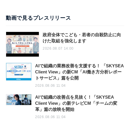
動画で見るプレスリリース
政府全体でこども・若者の自殺防止に向
けた取組を強化します
2026.08.07 14:00
AIで組織の業務改善を支援する！ 「SKYSEA
Client View」の新CM「AI働き方分析レポー
トサービス」篇を公開
2026.08.06 11:04
AIで組織の改善点を見抜く！「SKYSEA
Client View」の新テレビCM「チームの変
革」篇の放映を開始
2026.08.06 11:04