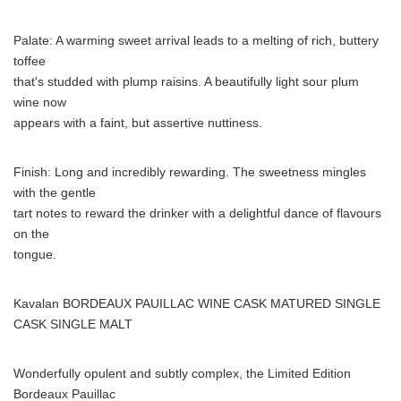
Palate: A warming sweet arrival leads to a melting of rich, buttery
toffee
that's studded with plump raisins. A beautifully light sour plum
wine now
appears with a faint, but assertive nuttiness.
Finish: Long and incredibly rewarding. The sweetness mingles
with the gentle
Japanese
tart notes to reward the drinker with a delightful dance of flavours
on the
tongue.
Kavalan BORDEAUX PAUILLAC WINE CASK MATURED SINGLE
English
CASK SINGLE MALT
Wonderfully opulent and subtly complex, the Limited Edition
Bordeaux Pauillac