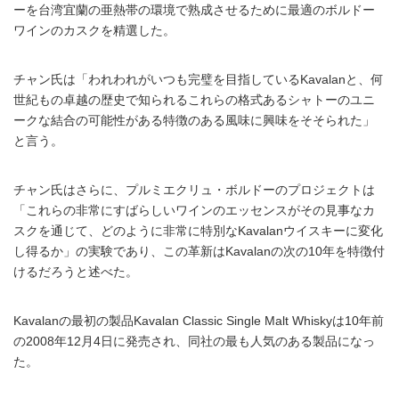
ーを台湾宜蘭の亜熱帯の環境で熟成させるために最適のボルドー
ワインのカスクを精選した。
チャン氏は「われわれがいつも完璧を目指しているKavalanと、何
世紀もの卓越の歴史で知られるこれらの格式あるシャトーのユニ
ークな結合の可能性がある特徴のある風味に興味をそそられた」
と言う。
チャン氏はさらに、プルミエクリュ・ボルドーのプロジェクトは
「これらの非常にすばらしいワインのエッセンスがその見事なカ
スクを通じて、どのように非常に特別なKavalanウイスキーに変化
し得るか」の実験であり、この革新はKavalanの次の10年を特徴付
けるだろうと述べた。
Kavalanの最初の製品Kavalan Classic Single Malt Whiskyは10年前
の2008年12月4日に発売され、同社の最も人気のある製品になっ
た。