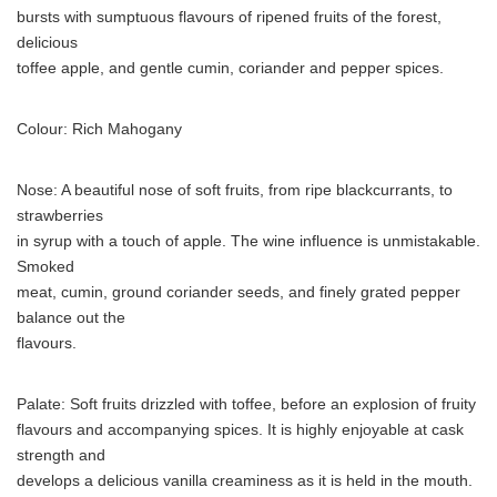
bursts with sumptuous flavours of ripened fruits of the forest,
delicious
toffee apple, and gentle cumin, coriander and pepper spices.
Colour: Rich Mahogany
Nose: A beautiful nose of soft fruits, from ripe blackcurrants, to
strawberries
in syrup with a touch of apple. The wine influence is unmistakable.
Smoked
meat, cumin, ground coriander seeds, and finely grated pepper
balance out the
flavours.
Palate: Soft fruits drizzled with toffee, before an explosion of fruity
flavours and accompanying spices. It is highly enjoyable at cask
strength and
develops a delicious vanilla creaminess as it is held in the mouth.