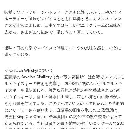
味覚：ソフトフルーツがトフィーとともに降りかかり、やがてフ
ルーティーな風味がスパイスとともに爆発する。カスクストレン
グスが非常に楽しめ、口中ですばらしいバニラクリームの風味が
広がる。さまざまな強さで非常にうまく薄まっていく。
後味：口の前部でスパイスと調理フルーツの風味を感じ、のどに
温かさが残る。
▽Kavalan Whiskyについて
宜蘭県のKavalan Distillery（カバラン蒸留所）は台湾でシングルモ
ルトウイスキーの技術を先導し、2008年に初のシングルモルトウ
イスキーを瓶詰めした。強烈な湿気と熱気の中で熟成される当社
のウイスキーは、雪山の湧水に由来し、涼しい海と山の微風が大
きな影響を与えている。このすべてが合わさってKavalanの特徴的
なクリーミーさを創り出す。宜蘭県の旧名を取った当蒸留所は、
親会社King Car Group（金車集団）の約40年の飲料製造によって
支えられている。当社は業界の最も競争の激しいコンクールで280