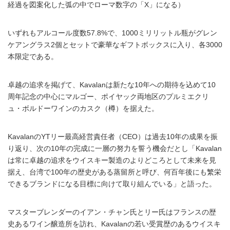
経過を図案化した弧の中でローマ数字の「X」になる）
いずれもアルコール度数57.8%で、1000ミリリットル瓶がグレン
ケアングラス2個とセットで豪華なギフトボックスに入り、各3000
本限定である。
卓越の追求を掲げて、Kavalanは新たな10年への期待を込めて10
周年記念の中心にマルゴー、ポイヤック両地区のプルミエクリ
ュ・ボルドーワインのカスク（樽）を据えた。
KavalanのYTリー最高経営責任者（CEO）は過去10年の成果を振
り返り、次の10年の完成に一層の努力を誓う機会だとし「Kavalan
は常に卓越の追求をウイスキー製造のよりどころとして未来を見
据え、台湾で100年の歴史がある蒸留所と呼び、何百年後にも繁栄
できるブランドになる目標に向けて取り組んでいる」と語った。
マスターブレンダーのイアン・チャン氏とリー氏はフランスの歴
史あるワイン醸造所を訪れ、Kavalanの若い受賞歴のあるウイスキ