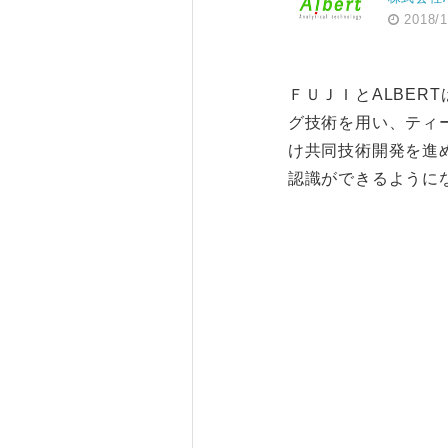
2018/1
ＦＵＪＩとALBER
グ技術を用い、ティ
け共同技術開発を進
認識ができるように