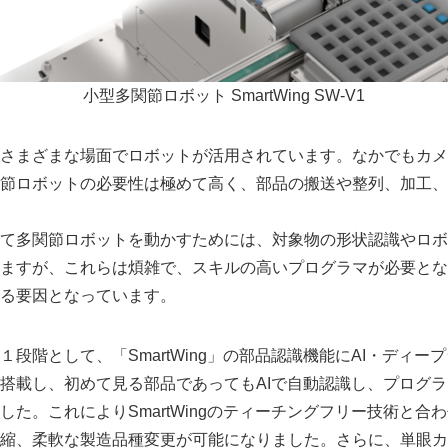
小型多関節ロボット SmartWing SW-V1
さまざまな場面でロボットが活用されています。なかでもカメ
節ロボットの必要性は極めて高く、部品の搬送や整列、加工、
て多関節ロボットを動かすためには、対象物の形状認識やロボ
ますが、これらは煩雑で、スキルの高いプログラマが必要とな
Japanese
る要因となっています。
段階として、「SmartWing」の部品認識機能にAI・ディー
搭載し、初めて見る部品であってもAIで自動認識し、プログ
た。これによりSmartWingのティーチングフリー技術と合わせ、
縮、柔軟な製造品種変更が可能になりました。さらに、単眼カ