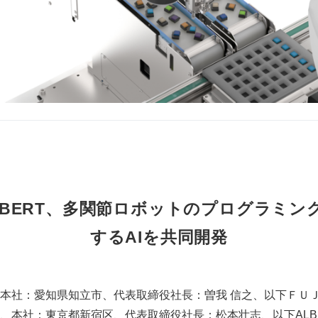
LBERT、多関節ロボットのプログラミン
するAIを共同開発
本社：愛知県知立市、代表取締役社長：曽我 信之、以下ＦＵ
、本社：東京都新宿区、代表取締役社長：松本壮志、以下ALB