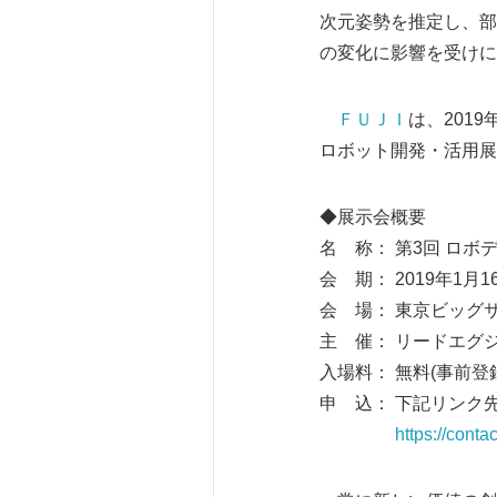
次元姿勢を推定し、部
の変化に影響を受けに
ＦＵＪＩ
は、201
ロボット開発・活用展
◆展示会概要
名 称： 第3回 ロ
会 期： 2019年1月16
会 場： 東京ビッグサ
主 催： リードエグ
入場料： 無料(事前登
申 込： 下記リンク
https://con