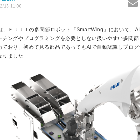
2/13 11:00
Tは、ＦＵＪＩの多関節ロボット「SmartWing」において、
ーチングやプログラミングを必要としない扱いやすい多関節
めており、初めて見る部品であってもAIで自動認識しプログ
なりました。