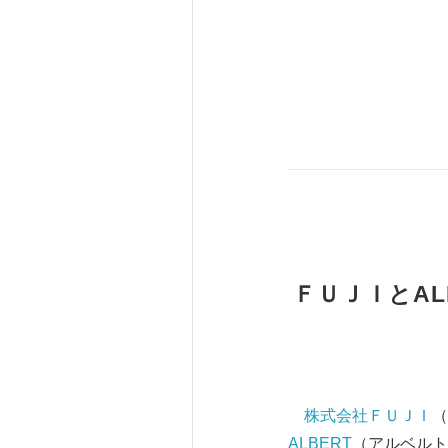
ＦＵＪＩとA
株式会社ＦＵＪＩ
（
ALBERT
（アルベルト