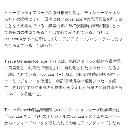
ヒューマンライフコードの原田雅充社長は「ティシュージェネシ
ス社との提携により、日本におけるIcellator Xの代理業務を行える
ことを大変喜んでいる。酵素由来のSVFが脂肪由来幹細胞にとっ
て最有力の生成であることは文献で示されている。当社は、
Icellator Xがその効率性により、アジアでトップのシステムになっ
たと考えている」と語った。
Tissue Genesis Icellator（R）Xは、臨床スタッフの操作を最大限
に簡素化し、効率的で密閉され、自動化されたプロセスになるよ
う設計されている。Icellator（R）Xは、独自の無菌の使い捨てカ
ートリッジキットを使用し、特許取得済みの精製プロセスを経
て、約1時間で脂肪細胞の小標本から安定した分量の間質血管画分
（SVF）を分離する。
Tissue Genesis製品管理部長のロルフ・ウォルターズ医学博士は
「Icellator Xは、当社のオリジナルのIcellatorシステムをユーザー
からのフィードバックを取り入れて大幅にアップグレードしたも