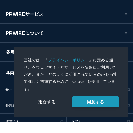
PRWIREサービス
PRWIREについて
各種お問い合わせ
当社では、「
プライバシーポリシー
」に定める通
り、本ウェブサイトとサービスを快適にご利用いた
共同通信社グループ
だき、また、どのように活用されているのかを当社
で詳しく把握するために、Cookie を使用していま
す。
サイトポリシー
プライバシーポリシー
同意する
拒否する
外部送信ポリシー
プレスリリース取扱基準
運営会社
RSS