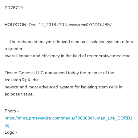
PR76719
HOUSTON, Dec. 12, 2018 /PRNewswire=KYODO JBN/ --
-- The enhanced enzyme-derived stem cell isolation system offers
a greater
overall impact and efficiency in the field of regenerative medicine
Tissue Genesis LLC announced today the release of the
Icellator(R) X, the
newest and most advanced system for isolating stem cells in
adipose tissue.
Photo -
https://mma.prnewswire.com/media/796369/Human_Life_CORD.j
pg
Logo -