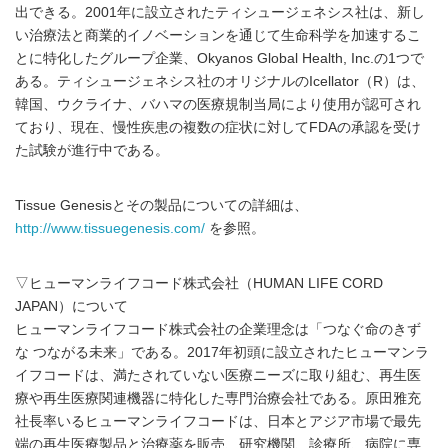
出できる。2001年に設立されたティシュージェネシス社は、新し
い治療法と商業的イノベーションを通じて生命科学を加速するこ
とに特化したグループ企業、Okyanos Global Health, Inc.の1つで
ある。ティシュージェネシス社のオリジナルのIcellator（R）は、
韓国、ウクライナ、バハマの医療規制当局により使用が認可され
ており、現在、慢性疾患の複数の症状に対してFDAの承認を受け
た試験が進行中である。
Tissue Genesisとその製品についての詳細は、
http://www.tissuegenesis.com/
を参照。
▽ヒューマンライフコード株式会社（HUMAN LIFE CORD
JAPAN）について
ヒューマンライフコード株式会社の企業理念は「つなぐ命のきず
な つながる未来」である。2017年初頭に設立されたヒューマンラ
イフコードは、満たされていない医療ニーズに取り組む、再生医
療や再生医療関連機器に特化した専門治療会社である。原田雅充
社長率いるヒューマンライフコードは、日本とアジア市場で最先
端の再生医療製品と治療薬を販売、研究機関、診療所、病院に専