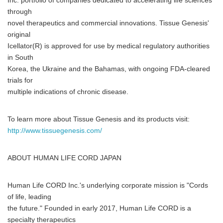
Inc. portfolio of companies dedicated to accelerating life sciences
through
novel therapeutics and commercial innovations. Tissue Genesis'
original
Icellator(R) is approved for use by medical regulatory authorities
in South
Korea, the Ukraine and the Bahamas, with ongoing FDA-cleared
trials for
multiple indications of chronic disease.
To learn more about Tissue Genesis and its products visit:
http://www.tissuegenesis.com/
ABOUT HUMAN LIFE CORD JAPAN
Human Life CORD Inc.'s underlying corporate mission is "Cords
of life, leading
the future." Founded in early 2017, Human Life CORD is a
specialty therapeutics