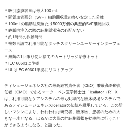
＊吸引脂肪容量は最大100 mL
＊間質血管画分（SVF）細胞回収量の多い安定した分離
＊100mLの脂肪組織当たり5000万個の典型的SVF細胞回収
＊静脈内注入の際の細胞懸濁液の心配がない
＊約1時間の作動時間
＊複数言語で利用可能なタッチスクリーンユーザーインターフェ
ース
＊無菌の1回限り使い捨てのカートリッジ治療キット
＊IEC 60601に準拠
＊ULはIEC 60601準拠にリストアップ
ティシュージェネシス社の最高経営責任者（CEO）兼最高医療責
任者（CMO）であるマーク・ペン医学博士は「Icellator（R）X
は、利用可能なケアシステムの最も効率的な臨床現場システムで
あるティシュージェネシスIcellatorの伝統を継承している。この新
しいマシンにより、われわれは研究者、臨床医、患者のための大
きな一歩となる、はるかに大量の幹細胞回収を効率的に行うこと
ができるようになる」と語った。