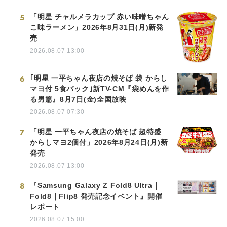
5
「明星 チャルメラカップ 赤い味噌ちゃん
こ味ラーメン」2026年8月31日(月)新発
売
2026.08.07 13:00
6
｢明星 一平ちゃん夜店の焼そば 袋 からし
マヨ付 5食パック｣新TV-CM『袋めんを作
る男篇』8月7日(金)全国放映
2026.08.07 07:30
7
「明星 一平ちゃん夜店の焼そば 超特盛
からしマヨ2個付」2026年8月24日(月)新
発売
2026.08.07 13:00
8
『Samsung Galaxy Z Fold8 Ultra｜
Fold8｜Flip8 発売記念イベント』開催
レポート
2026.08.07 15:00