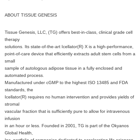
ABOUT TISSUE GENESIS
Tissue Genesis, LLC, (TG) offers best-in-class, clinical grade cell
therapy
solutions. Its state-of-the-art Icellator(R) X is a high-performance,
point-of-care device that efficiently extracts adult stem cells from a
small
sample of autologous adipose tissue in a fully enclosed and
automated process.
Manufactured under cGMP to the highest ISO 13485 and FDA
standards, the
Icellator(R) requires no human intervention and provides yields of
Japanese
stromal
vascular fraction that is sufficiently pure to allow for intravenous
infusion
in an hour or less. Founded in 2001, TG is part of the Okyanos
Global Health,
English