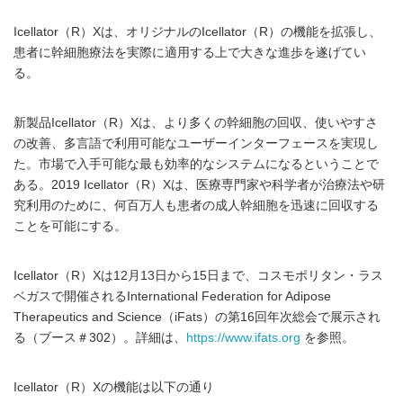
Icellator（R）Xは、オリジナルのIcellator（R）の機能を拡張し、
患者に幹細胞療法を実際に適用する上で大きな進歩を遂げてい
る。
新製品Icellator（R）Xは、より多くの幹細胞の回収、使いやすさ
の改善、多言語で利用可能なユーザーインターフェースを実現し
た。市場で入手可能な最も効率的なシステムになるということで
ある。2019 Icellator（R）Xは、医療専門家や科学者が治療法や研
究利用のために、何百万人も患者の成人幹細胞を迅速に回収する
ことを可能にする。
Icellator（R）Xは12月13日から15日まで、コスモポリタン・ラス
ベガスで開催されるInternational Federation for Adipose
Therapeutics and Science（iFats）の第16回年次総会で展示され
る（ブース＃302）。詳細は、
https://www.ifats.org
を参照。
Icellator（R）Xの機能は以下の通り