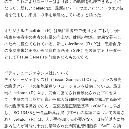
ので、これによりユーザーはより多くの脂肪を処理できるように
なった。新しいIcellatorは、最新のハードウエアとソフトウエア技
術を使用し、細胞回収率を最適化している」と語った。
オリジナルのIcellator（R）は既に世界中で使用されており、慢性
疾患を治療中の患者の転帰の向上や、健康の増進、健康な暮らし
のために役立てられている。新しいIcellator（R）Xは、患者自身
の脂肪由来幹細胞から間質血管画分（SVF）を製造するリーダー
としてTissue Genesisを前進させるものである。
▽ティシュージェネシス社について
ティシュージェネシス社（Tissue Genesis LLC）は、クラス最高
の臨床グレードの細胞治療ソリューションを提供している。最先
端のIcellator（R）Xは、完全に密閉され自動化されたプロセス
で、少量の自己脂肪組織から成人幹細胞を効率的に抽出する高性
能の臨床現場機器である。医薬品適正製造基準（cGMP）に準拠
し、ISO 13485と米食品医薬品局（FDA）の基準に基づいて製造さ
れたIcellator（R）は、人が手を加える必要がなく、1時間以内に静
脈内注入が可能な十分に清浄された間質血管細胞群（SVF）を抽