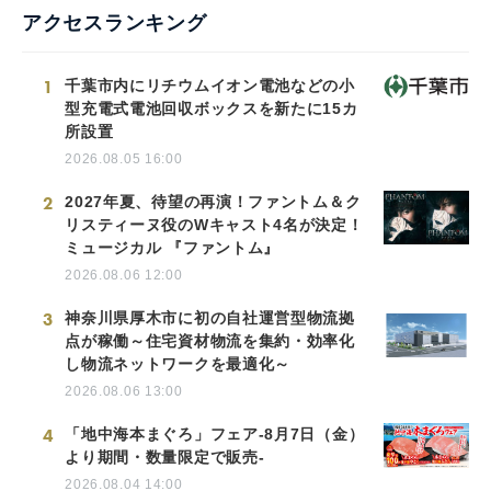
アクセスランキング
1
千葉市内にリチウムイオン電池などの小
型充電式電池回収ボックスを新たに15カ
所設置
2026.08.05 16:00
2
2027年夏、待望の再演！ファントム＆ク
リスティーヌ役のWキャスト4名が決定！
ミュージカル 『ファントム』
2026.08.06 12:00
3
神奈川県厚木市に初の自社運営型物流拠
点が稼働～住宅資材物流を集約・効率化
し物流ネットワークを最適化～
2026.08.06 13:00
4
「地中海本まぐろ」フェア-8月7日（金）
より期間・数量限定で販売-
2026.08.04 14:00