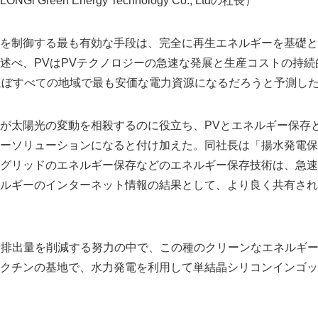
 Green Energy Technology Co., Ltdの社長）
を制御する最も有効な手段は、完全に再生エネルギーを基礎と
述べ、PVはPVテクノロジーの急速な発展と生産コストの持続
ほぼすべての地域で最も安価な電力資源になるだろうと予測し
が太陽光の変動を相殺するのに役立ち、PVとエネルギー保存と
ーソリューションになると付け加えた。同社長は「揚水発電保
グリッドのエネルギー保存などのエネルギー保存技術は、急速
ルギーのインターネット情報の結果として、より良く共有され
炭素排出量を削減する努力の中で、この種のクリーンなエネルギ
クチンの基地で、水力発電を利用して単結晶シリコンインゴッ