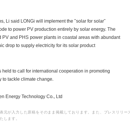
s, Li said LONGi will implement the "solar for solar"
ode to power PV production entirely by solar energy. The
d PV and PHS power plants in coastal areas with abundant
c drop to supply electricity for its solar product
held to call for international cooperation in promoting
y to tackle climate change.
Energy Technology Co., Ltd
表元が入力した原稿をそのまま掲載しております。また、プレスリリー
たします。