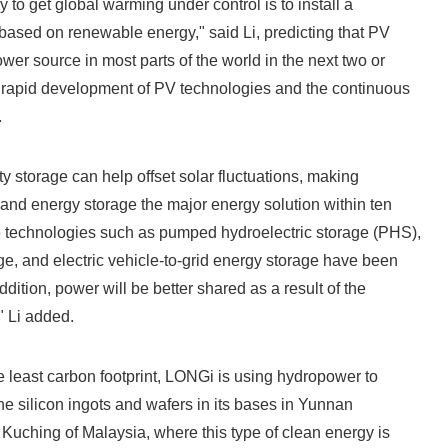
 to get global warming under control is to install a
based on renewable energy," said Li, predicting that PV
English
wer source in most parts of the world in the next two or
e rapid development of PV technologies and the continuous
.
ty storage can help offset solar fluctuations, making
and energy storage the major energy solution within ten
e technologies such as pumped hydroelectric storage (PHS),
e, and electric vehicle-to-grid energy storage have been
ddition, power will be better shared as a result of the
" Li added.
the least carbon footprint, LONGi is using hydropower to
e silicon ingots and wafers in its bases in Yunnan
Kuching of Malaysia, where this type of clean energy is