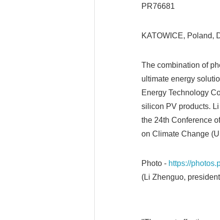
PR76681
KATOWICE, Poland, D
The combination of ph
ultimate energy soluti
Energy Technology Co.,
silicon PV products. L
the 24th Conference o
on Climate Change (U
Photo -
https://photo
(Li Zhenguo, presiden