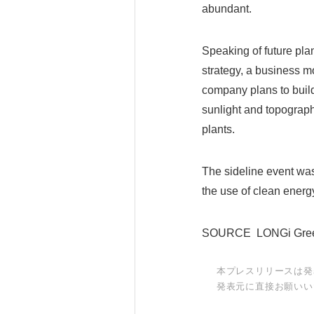
abundant.
Speaking of future plan
strategy, a business m
company plans to buil
sunlight and topographi
plants.
The sideline event was 
the use of clean energ
SOURCE LONGi Green 
本プレスリリースは発
発表元に直接お願いい