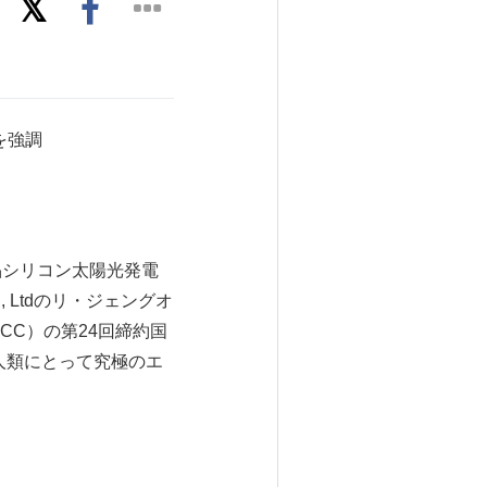
を強調
単結晶シリコン太陽光発電
o., Ltdのリ・ジェングオ
CC）の第24回締約国
人類にとって究極のエ