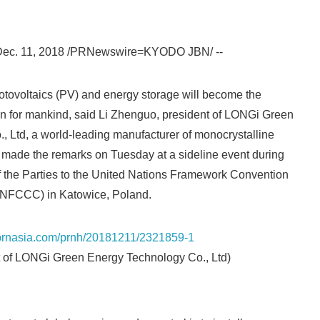
ec. 11, 2018 /PRNewswire=KYODO JBN/ --
otovoltaics (PV) and energy storage will become the
on for mankind, said Li Zhenguo, president of LONGi Green
 Ltd, a world-leading manufacturer of monocrystalline
i made the remarks on Tuesday at a sideline event during
f the Parties to the United Nations Framework Convention
NFCCC) in Katowice, Poland.
Japanese
s.prnasia.com/prnh/20181211/2321859-1
t of LONGi Green Energy Technology Co., Ltd)