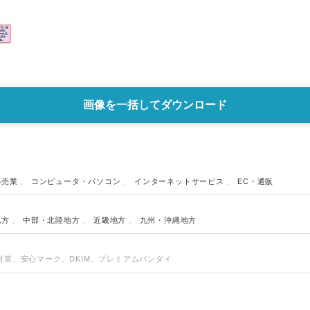
画像を一括してダウンロード
小売業
、
コンピュータ・パソコン
、
インターネットサービス
、
EC・通販
地方
、
中部・北陸地方
、
近畿地方
、
九州・沖縄地方
対策、安心マーク、DKIM、プレミアムバンダイ