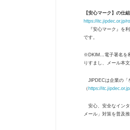
【安心マーク】の仕組
https://itc.jipdec.or.j
『安心マーク』を利用
です。
※DKIM…電子署名
りすまし、メール本文
JIPDECは企業の
（
https://itc.jipdec.or
安心、安全なインター
メール」対策を普及推