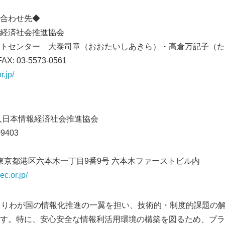
English
合わせ先◆
経済社会推進協会
トセンター 大泰司章（おおたいしあきら）・高倉万記子（た
AX: 03-5573-0561
r.jp/
人日本情報経済社会推進協会
9403
32 東京都港区六本木一丁目9番9号 六本木ファーストビル内
ec.or.jp/
7 年よりわが国の情報化推進の一翼を担い、技術的・制度的課題
す。特に、安心安全な情報利活用環境の構築を図るため、プラ