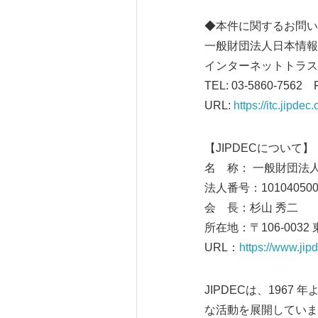
◆本件に関するお問い
一般財団法人日本情報
インターネットトラス
TEL: 03-5860-7562 F
URL:
https://itc.jipdec.o
【JIPDECについて】
名 称： 一般財団法
法人番号：101040500
会 長：杉山 秀二
所在地：〒106-00
URL：
https://www.jipd
JIPDECは、196
な活動を展開していま