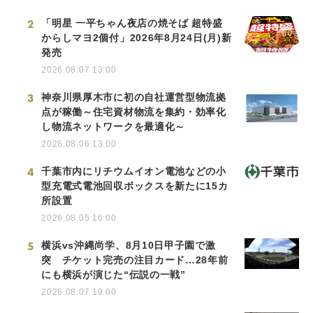
2
「明星 一平ちゃん夜店の焼そば 超特盛
からしマヨ2個付」2026年8月24日(月)新
発売
2026.08.07 13:00
3
神奈川県厚木市に初の自社運営型物流拠
点が稼働～住宅資材物流を集約・効率化
し物流ネットワークを最適化～
2026.08.06 13:00
4
千葉市内にリチウムイオン電池などの小
型充電式電池回収ボックスを新たに15カ
所設置
2026.08.05 16:00
5
横浜vs沖縄尚学、8月10日甲子園で激
突 チケット完売の注目カード…28年前
にも横浜が演じた“伝説の一戦”
2026.08.07 19:00