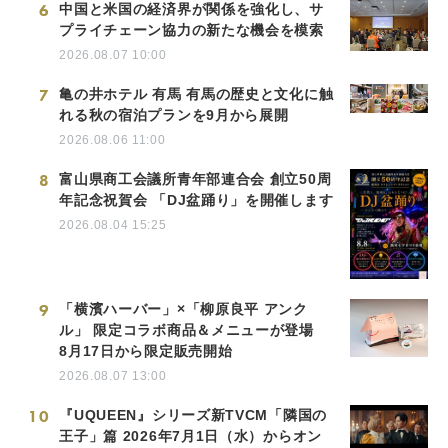
6
中国と米国の経済界が関係を強化し、サ
プライチェーン協力の新たな機会を模索
2026.08.07 10:00
7
亀の井ホテル 有馬 有馬の歴史と文化に触
れる秋の宿泊プランを9月から展開
2026.08.06 11:00
8
富山県商工会議所青年部連合会 創立50周
年記念祝賀会 「DJ盆踊り」を開催します
2026.08.04 15:25
9
「横濱ハーバー」×「柳原良平 アンク
ル」 限定コラボ商品＆メニューが登場
8月17日から限定販売開始
2026.08.07 13:00
10
『UQUEEN』シリーズ新TVCM「隣国の
王子」篇 2026年7月1日（水）からオン