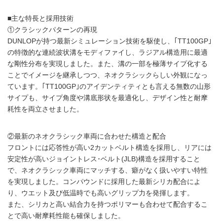
■主な特長と採用技術
①クラシックパターンの再現
DUNLOPが持つ最新シミュレーション技術を駆使し、｢TT100GP｣
の特徴的な連続波状溝をモディファイし、ラジアル構造用に最適
な剛性分布を実現しました。また、溝の一部を極薄サイプ化する
ことでイメージを継承しつつ、ネオクラシックらしい外観になっ
ています。｢TT100GP｣のアイデンティティとも言える無数の山形
サイプも、サイプ角度や溝底形状を最適化し、デザイン性と耐摩
耗性を両立させました。
②最新のネオクラシック車両に合わせた構造と配合
フロントには応答性が高い2カットベルト構造を採用し、リアには
安定性が高いジョイントレス･ベルト(JLB)構造を採用すること
で、ネオクラシック車両にマッチする、癖がなく扱いやすい特性
を実現しました。コンパウンドに採用した最新シリカ配合によ
り、ウエット及び低温時でも高いグリップ力を発揮します。
また、シリカと高い結合力を持つポリマーも合わせて配合するこ
とで高い耐摩耗性能も確保しました。