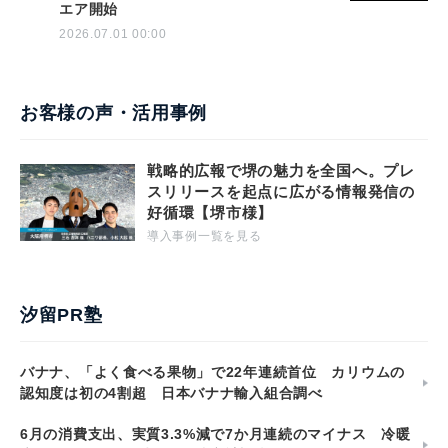
エア開始
2026.07.01 00:00
お客様の声・活用事例
戦略的広報で堺の魅力を全国へ。プレ
スリリースを起点に広がる情報発信の
好循環【堺市様】
導入事例一覧を見る
汐留PR塾
バナナ、「よく食べる果物」で22年連続首位 カリウムの
認知度は初の4割超 日本バナナ輸入組合調べ
6月の消費支出、実質3.3%減で7か月連続のマイナス 冷暖