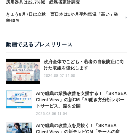
房用器具は22.7%減 総務省家計調査
きょう8月7日は立秋 西日本は1か月平均気温「高い」確
率60％
動画で見るプレスリリース
政府全体でこども・若者の自殺防止に向
けた取組を強化します
2026.08.07 14:00
AIで組織の業務改善を支援する！ 「SKYSEA
Client View」の新CM「AI働き方分析レポー
トサービス」篇を公開
2026.08.06 11:04
AIで組織の改善点を見抜く！「SKYSEA
Client View」の新テレビCM「チームの変