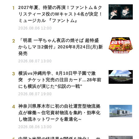
1
2027年夏、待望の再演！ファントム＆ク
リスティーヌ役のWキャスト4名が決定！
ミュージカル 『ファントム』
2026.08.06 12:00
2
「明星 一平ちゃん夜店の焼そば 超特盛
からしマヨ2個付」2026年8月24日(月)新
発売
2026.08.07 13:00
3
横浜vs沖縄尚学、8月10日甲子園で激
突 チケット完売の注目カード…28年前
にも横浜が演じた“伝説の一戦”
2026.08.07 19:00
4
神奈川県厚木市に初の自社運営型物流拠
点が稼働～住宅資材物流を集約・効率化
し物流ネットワークを最適化～
2026.08.06 13:00
中国と米国の経済界が関係を強化し、サ