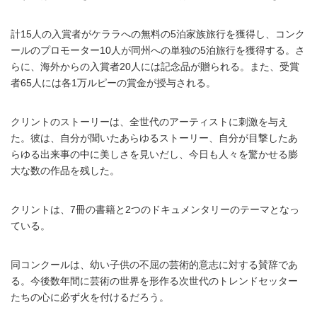
計15人の入賞者がケララへの無料の5泊家族旅行を獲得し、コンク
ールのプロモーター10人が同州への単独の5泊旅行を獲得する。さ
らに、海外からの入賞者20人には記念品が贈られる。また、受賞
者65人には各1万ルピーの賞金が授与される。
クリントのストーリーは、全世代のアーティストに刺激を与え
た。彼は、自分が聞いたあらゆるストーリー、自分が目撃したあ
らゆる出来事の中に美しさを見いだし、今日も人々を驚かせる膨
大な数の作品を残した。
クリントは、7冊の書籍と2つのドキュメンタリーのテーマとなっ
ている。
同コンクールは、幼い子供の不屈の芸術的意志に対する賛辞であ
る。今後数年間に芸術の世界を形作る次世代のトレンドセッター
たちの心に必ず火を付けるだろう。