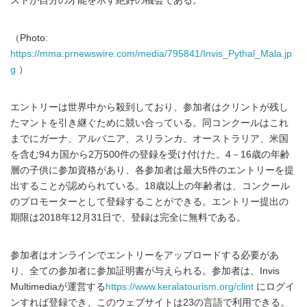
ストが自分の才能を示す絶好の機会である。
（Photo:
https://mma.prnewswire.com/media/795841/Invis_Pythal_Mala.jp
g
）
エントリーは世界中から殺到しており、参加者はクリントが残し
たマントを引き継ぐために競い合っている。同コンクールはこれ
までにガーナ、アルバニア、スリランカ、オーストラリア、米国
を含む94カ国から2万500件の登録を受け付けた。4－16歳の年齢
層の子供に参加資格があり、各参加者は最大5件のエントリーを提
出することが認められている。18歳以上の年齢者は、コンクール
のプロモーターとして登録することができる。エントリー提出の
期限は2018年12月31日で、登録は完全に無料である。
参加者はオンラインでエントリーをアップロードする必要があ
り、全ての参加者に参加証明書が与えられる。参加者は、Invis
Multimediaが運営する
https://www.keralatourism.org/clint
にログイ
ンすれば登録でき、このウェブサイトは23の言語で利用できる。