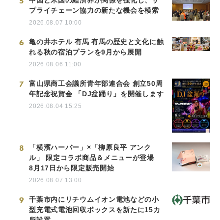
5
プライチェーン協力の新たな機会を模索
2026.08.07 10:00
6
亀の井ホテル 有馬 有馬の歴史と文化に触
れる秋の宿泊プランを9月から展開
2026.08.06 11:00
7
富山県商工会議所青年部連合会 創立50周
年記念祝賀会 「DJ盆踊り」を開催します
2026.08.04 15:25
8
「横濱ハーバー」×「柳原良平 アンク
ル」 限定コラボ商品＆メニューが登場
8月17日から限定販売開始
2026.08.07 13:00
9
千葉市内にリチウムイオン電池などの小
型充電式電池回収ボックスを新たに15カ