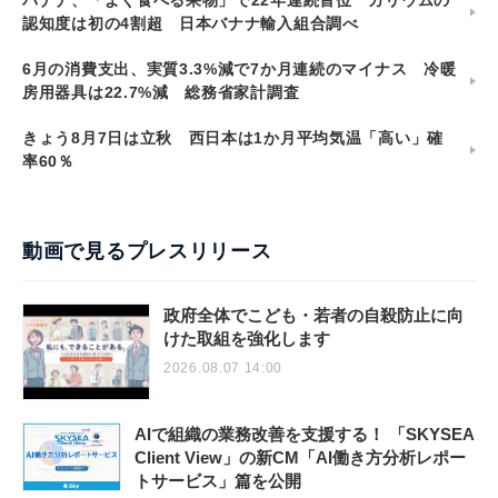
バナナ、「よく食べる果物」で22年連続首位 カリウムの
認知度は初の4割超 日本バナナ輸入組合調べ
6月の消費支出、実質3.3%減で7か月連続のマイナス 冷暖
房用器具は22.7%減 総務省家計調査
きょう8月7日は立秋 西日本は1か月平均気温「高い」確
率60％
動画で見るプレスリリース
政府全体でこども・若者の自殺防止に向
けた取組を強化します
2026.08.07 14:00
AIで組織の業務改善を支援する！ 「SKYSEA
Client View」の新CM「AI働き方分析レポー
トサービス」篇を公開