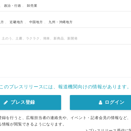
、
政治・行政
、
卸売業
地方
、
近畿地方
、
中国地方
、
九州・沖縄地方
、土のう、土嚢、ラクラク、簡単、新商品、新開発
このプレスリリースには、報道機関向けの情報があります
プレス登録
ログイン
登録を行うと、広報担当者の連絡先や、イベント・記者会見の情報など
る情報が閲覧できるようになります。
プレスリリース受信に