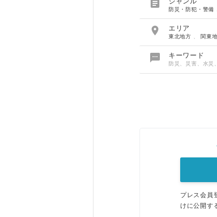

ジャンル
防災・防犯・警備

エリア
東北地方
、
関東

キーワード
防災、災害、水災
プレス会員
けに公開す