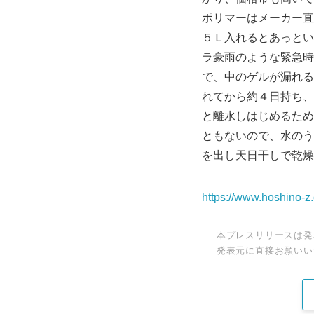
ポリマーはメーカー直
５Ｌ入れるとあっとい
ラ豪雨のような緊急時
で、中のゲルが漏れる
れてから約４日持ち、
と離水しはじめるため
ともないので、水のう
を出し天日干しで乾燥
https://www.hoshino-z
本プレスリリースは発
発表元に直接お願いい