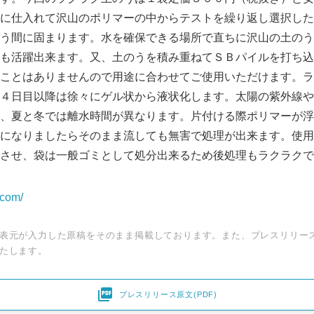
に仕入れて沢山のポリマーの中からテストを繰り返し選択した
う間に固まります。水を確保できる場所で直ちに沢山の土のう
も活躍出来ます。又、土のうを積み重ねてＳＢパイルを打ち込
ことはありませんので用途に合わせてご使用いただけます。ラ
４日目以降は徐々にゲル状から液状化します。太陽の紫外線や
、夏と冬では離水時間が異なります。片付ける際ポリマーが浮
になりましたらそのまま流しても無害で処理が出来ます。使用
させ、袋は一般ゴミとして処分出来るため後処理もラクラクで
.com/
Japanese
表元が入力した原稿をそのまま掲載しております。また、プレスリリー
たします。

プレスリリース原文(PDF)