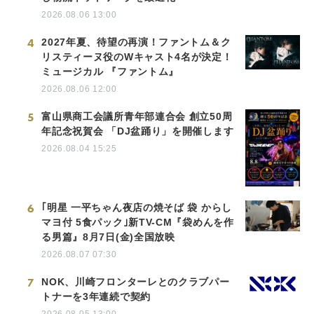
2026.08.06 13:00
4
2027年夏、待望の再演！ファントム＆ク
リスティーヌ役のWキャスト4名が決定！
ミュージカル 『ファントム』
2026.08.06 12:00
5
富山県商工会議所青年部連合会 創立50周
年記念祝賀会 「DJ盆踊り」を開催します
2026.08.04 15:25
6
｢明星 一平ちゃん夜店の焼そば 袋 からし
マヨ付 5食パック｣新TV-CM『袋めんを作
る男篇』8月7日(金)全国放映
2026.08.07 07:30
7
NOK、川崎フロンターレとのクラブパー
トナーを3年連続で契約