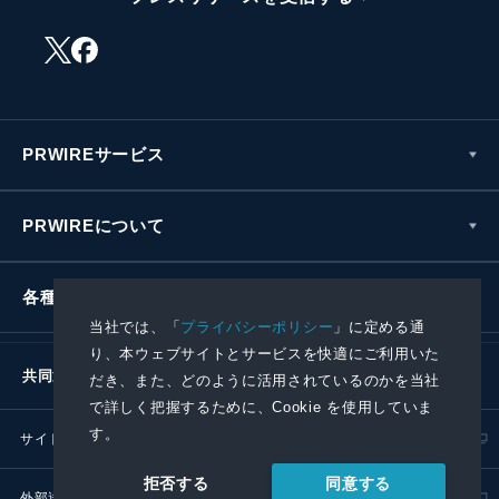
PRWIREサービス
PRWIREについて
各種お問い合わせ
当社では、「
プライバシーポリシー
」に定める通
り、本ウェブサイトとサービスを快適にご利用いた
共同通信社グループ
だき、また、どのように活用されているのかを当社
で詳しく把握するために、Cookie を使用していま
す。
サイトポリシー
プライバシーポリシー
同意する
拒否する
外部送信ポリシー
プレスリリース取扱基準