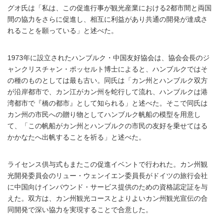
グオ氏は「私は、この促進行事が観光産業における2都市間と両国
間の協力をさらに促進し、相互に利益があり共通の開発が達成さ
れることを願っている」と述べた。
1973年に設立されたハンブルク・中国友好協会は、協会会長のジ
ャンクリスチャン・ポッセルト博士によると、ハンブルクではそ
の種のものとしては最も古い。同氏は「カン州とハンブルク双方
が沿岸都市で、カン江がカン州を蛇行して流れ、ハンブルクは港
湾都市で『橋の都市』として知られる」と述べた。そこで同氏は
カン州の市民への贈り物としてハンブルク帆船の模型を用意し
て、「この帆船がカン州とハンブルクの市民の友好を乗せてはる
かかなたへ出帆することを祈る」と述べた。
ライセンス供与式もまたこの促進イベントで行われた。カン州観
光開発委員会のリュー・ウェンイエン委員長がドイツの旅行会社
に中国向けインバウンド・サービス提供のための資格認定証を与
えた。双方は、カン州観光コースとよりよいカン州観光宣伝の合
同開発で深い協力を実現することで合意した。