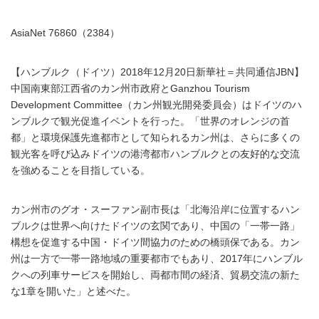
AsiaNet 76860（2384）
【ハンブルク（ドイツ）2018年12月20日新華社＝共同通信JBN】
中国南東部江西省のカン州市政府とGanzhou Tourism
Development Committee（カン州観光開発委員会）はドイツのハ
ンブルクで観光促進イベントを行った。「世界のオレンジの首
都」と環境保護先進都市として知られるカン州は、さらに多くの
観光客を呼び込みドイツの港湾都市ハンブルクとの友好的な交流
を強めることを目指している。
カン州市のグオ・スーファン副市長は「北海沿岸に位置するハン
ブルクは世界へ向けたドイツの玄関であり、中国の「一帯一路」
構想を促進する中国・ドイツ間協力のための橋頭保である。カン
州は一方で一帯一路地域の重要都市でもあり、2017年にハンブル
クへの列車サービスを開始し、両都市間の経済、貿易交流の新た
な1章を開いた」と述べた。