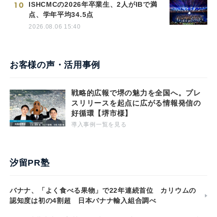
10
ISHCMCの2026年卒業生、2人がIBで満
点、学年平均34.5点
2026.08.06 15:40
お客様の声・活用事例
戦略的広報で堺の魅力を全国へ。プレ
スリリースを起点に広がる情報発信の
好循環【堺市様】
導入事例一覧を見る
汐留PR塾
バナナ、「よく食べる果物」で22年連続首位 カリウムの
認知度は初の4割超 日本バナナ輸入組合調べ