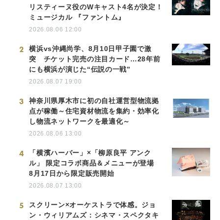
リスティーヌ役のWキャスト4名が決定！
ミュージカル 『ファントム』
2026.08.06 12:00
2
横浜vs沖縄尚学、8月10日甲子園で激
突 チケット完売の注目カード…28年前
にも横浜が演じた“伝説の一戦”
2026.08.07 19:00
3
神奈川県厚木市に初の自社運営型物流拠
点が稼働～住宅資材物流を集約・効率化
し物流ネットワークを最適化～
2026.08.06 13:00
4
「横濱ハーバー」×「柳原良平 アンク
ル」 限定コラボ商品＆メニューが登場
8月17日から限定販売開始
2026.08.07 13:00
5
スクリーン×オーケストラで体感。ジョ
ン・ウィリアムズ：シネマ・スペクタキ