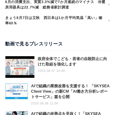
6月の消費支出、実質3.3%減で7か月連続のマイナス 冷暖
房用器具は22.7%減 総務省家計調査
きょう8月7日は立秋 西日本は1か月平均気温「高い」確
率60％
動画で見るプレスリリース
政府全体でこども・若者の自殺防止に向
けた取組を強化します
2026.08.07 14:00
AIで組織の業務改善を支援する！ 「SKYSEA
Client View」の新CM「AI働き方分析レポー
トサービス」篇を公開
2026.08.06 11:04
AIで組織の改善点を見抜く！「SKYSEA