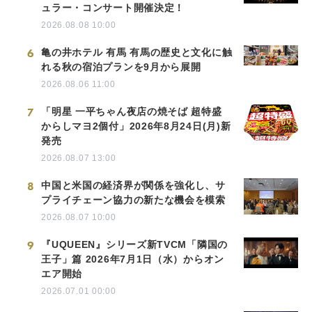
ュラー・コンサート開催決定！
2026.08.08 10:00
6
亀の井ホテル 有馬 有馬の歴史と文化に触
れる秋の宿泊プランを9月から展開
2026.08.06 11:00
7
「明星 一平ちゃん夜店の焼そば 超特盛
からしマヨ2個付」2026年8月24日(月)新
発売
2026.08.07 13:00
8
中国と米国の経済界が関係を強化し、サ
プライチェーン協力の新たな機会を模索
2026.08.07 10:00
9
『UQUEEN』シリーズ新TVCM「隣国の
王子」篇 2026年7月1日（水）からオン
エア開始
2026.07.01 00:00