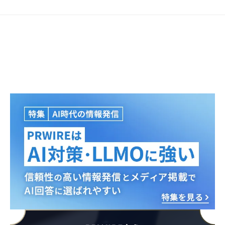
Japanese
English