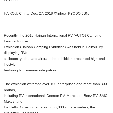
HAIKOU, China, Dec. 27, 2018 /Xinhua=KYODO JBN/--
Recently, the 2018 Hainan International RV (AUTO) Camping
Leisure Tourism
Exhibition (Hainan Camping Exhibition) was held in Haikou. By
displaying RVs,
sailboats, yachts and aircraft, the exhibition presented high-end
lifestyle
featuring land-sea-air integration.
The exhibition attracted over 100 enterprises and more than 300
brands,
including RV International, Deeson RV, Mercedes-Benz RV, SAIC
Maxus, and
Dethleffs. Covering an area of 80,000 square meters, the