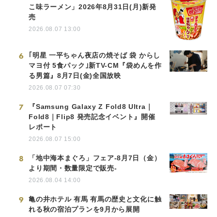
こ味ラーメン」2026年8月31日(月)新発
売
2026.08.07 13:00
6
｢明星 一平ちゃん夜店の焼そば 袋 からし
マヨ付 5食パック｣新TV-CM『袋めんを作
る男篇』8月7日(金)全国放映
2026.08.07 07:30
7
『Samsung Galaxy Z Fold8 Ultra｜
Fold8｜Flip8 発売記念イベント』開催
レポート
2026.08.07 15:00
8
「地中海本まぐろ」フェア-8月7日（金）
より期間・数量限定で販売-
2026.08.04 14:00
9
亀の井ホテル 有馬 有馬の歴史と文化に触
れる秋の宿泊プランを9月から展開