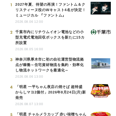
1
2027年夏、待望の再演！ファントム＆ク
リスティーヌ役のWキャスト4名が決定！
ミュージカル 『ファントム』
2026.08.06 12:00
2
千葉市内にリチウムイオン電池などの小
型充電式電池回収ボックスを新たに15カ
所設置
2026.08.05 16:00
3
神奈川県厚木市に初の自社運営型物流拠
点が稼働～住宅資材物流を集約・効率化
し物流ネットワークを最適化～
2026.08.06 13:00
4
「明星 一平ちゃん夜店の焼そば 超特盛
からしマヨ2個付」2026年8月24日(月)新
発売
2026.08.07 13:00
5
「明星 チャルメラカップ 赤い味噌ちゃん