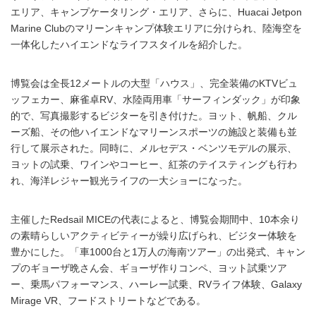
エリア、キャンプケータリング・エリア、さらに、Huacai Jetpon
Marine Clubのマリーンキャンプ体験エリアに分けられ、陸海空を
一体化したハイエンドなライフスタイルを紹介した。
博覧会は全長12メートルの大型「ハウス」、完全装備のKTVビュ
ッフェカー、麻雀卓RV、水陸両用車「サーフィンダック」が印象
的で、写真撮影するビジターを引き付けた。ヨット、帆船、クル
ーズ船、その他ハイエンドなマリーンスポーツの施設と装備も並
行して展示された。同時に、メルセデス・ベンツモデルの展示、
ヨットの試乗、ワインやコーヒー、紅茶のテイスティングも行わ
れ、海洋レジャー観光ライフの一大ショーになった。
主催したRedsail MICEの代表によると、博覧会期間中、10本余り
の素晴らしいアクティビティーが繰り広げられ、ビジター体験を
豊かにした。「車1000台と1万人の海南ツアー」の出発式、キャン
プのギョーザ晩さん会、ギョーザ作りコンペ、ヨット試乗ツア
ー、乗馬パフォーマンス、ハーレー試乗、RVライフ体験、Galaxy
Mirage VR、フードストリートなどである。