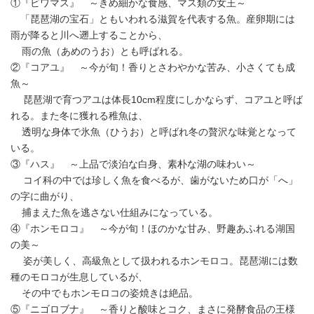
①『ビワマス』 ～きめ細かな食感、マス類の女王～
「琵琶湖の宝石」ともいわれる滋賀を代表する魚。産卵期には
雨が降ると川へ遡上することから、
雨の魚（あめのうお）とも呼ばれる。
②『コアユ』 ～今が旬！香りとさわやかな苦み、小さくても成
魚～
琵琶湖で育つアユは体長10cm程度にしかならず、コアユと呼ば
れる。また冬に獲れる稚魚は、
透明な身体で氷魚（ひうお）と呼ばれ冬の贅沢な味覚となって
いる。
③『ハス』 ～上品で淡泊な白身、素朴な湖の味わい～
コイ科の中では珍しく魚を食べるが、歯がないため口が「へ」
の字に曲がり、
捕まえた魚を逃さない仕組みになっている。
④『ホンモロコ』 ～今が旬！ほのかな甘み、野趣あふれる湖国
の美～
姿が美しく、高級魚として扱われるホンモロコ。琵琶湖には数
種のモロコが生息しているが、
その中でもホンモロコの姿焼きは絶品。
⑤『ニゴロブナ』 ～香りと酸味とコク、まさに発酵食品の王様