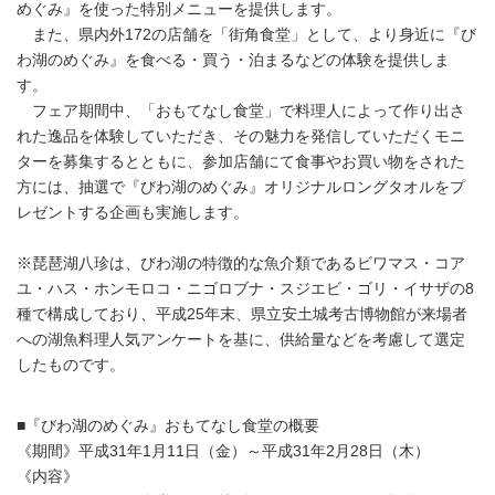
めぐみ』を使った特別メニューを提供します。
また、県内外172の店舗を「街角食堂」として、より身近に『び
わ湖のめぐみ』を食べる・買う・泊まるなどの体験を提供しま
す。
フェア期間中、「おもてなし食堂」で料理人によって作り出さ
れた逸品を体験していただき、その魅力を発信していただくモニ
ターを募集するとともに、参加店舗にて食事やお買い物をされた
方には、抽選で『びわ湖のめぐみ』オリジナルロングタオルをプ
レゼントする企画も実施します。
※琵琶湖八珍は、びわ湖の特徴的な魚介類であるビワマス・コア
ユ・ハス・ホンモロコ・ニゴロブナ・スジエビ・ゴリ・イサザの8
種で構成しており、平成25年末、県立安土城考古博物館が来場者
への湖魚料理人気アンケートを基に、供給量などを考慮して選定
したものです。
■『びわ湖のめぐみ』おもてなし食堂の概要
《期間》平成31年1月11日（金）～平成31年2月28日（木）
《内容》