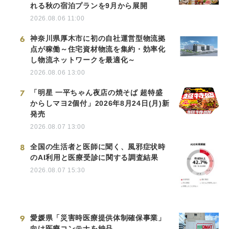
れる秋の宿泊プランを9月から展開
2026.08.06 11:00
6
神奈川県厚木市に初の自社運営型物流拠
点が稼働～住宅資材物流を集約・効率化
し物流ネットワークを最適化～
2026.08.06 13:00
7
「明星 一平ちゃん夜店の焼そば 超特盛
からしマヨ2個付」2026年8月24日(月)新
発売
2026.08.07 13:00
8
全国の生活者と医師に聞く、風邪症状時
のAI利用と医療受診に関する調査結果
2026.08.07 15:30
9
愛媛県「災害時医療提供体制確保事業」
向け医療コンテナを納品