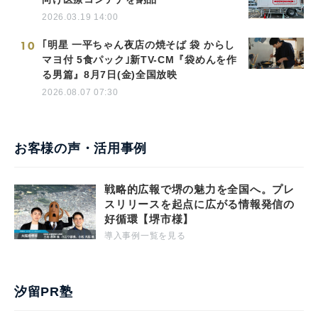
2026.03.19 14:00
10
｢明星 一平ちゃん夜店の焼そば 袋 からし
マヨ付 5食パック｣新TV-CM『袋めんを作
る男篇』8月7日(金)全国放映
2026.08.07 07:30
お客様の声・活用事例
戦略的広報で堺の魅力を全国へ。プレ
スリリースを起点に広がる情報発信の
好循環【堺市様】
導入事例一覧を見る
汐留PR塾