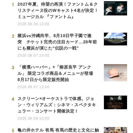
1
2027年夏、待望の再演！ファントム＆ク
リスティーヌ役のWキャスト4名が決定！
ミュージカル 『ファントム』
2026.08.06 12:00
2
横浜vs沖縄尚学、8月10日甲子園で激
突 チケット完売の注目カード…28年前
にも横浜が演じた“伝説の一戦”
2026.08.07 19:00
3
「横濱ハーバー」×「柳原良平 アンク
ル」 限定コラボ商品＆メニューが登場
8月17日から限定販売開始
2026.08.07 13:00
4
スクリーン×オーケストラで体感。ジョ
ン・ウィリアムズ：シネマ・スペクタキ
ュラー・コンサート開催決定！
2026.08.08 10:00
5
亀の井ホテル 有馬 有馬の歴史と文化に触