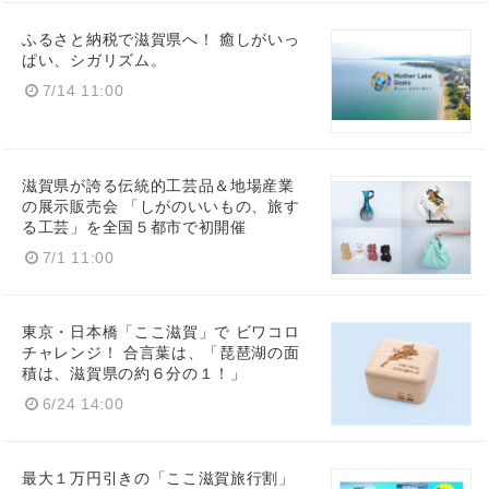
ふるさと納税で滋賀県へ！ 癒しがいっ
ぱい、シガリズム。
Japanese
7/14 11:00
滋賀県が誇る伝統的工芸品＆地場産業
English
の展示販売会 「しがのいいもの、旅す
る工芸」を全国５都市で初開催
7/1 11:00
東京・日本橋「ここ滋賀」で ビワコロ
チャレンジ！ 合言葉は、「琵琶湖の面
積は、滋賀県の約６分の１！」
6/24 14:00
最大１万円引きの「ここ滋賀旅行割」