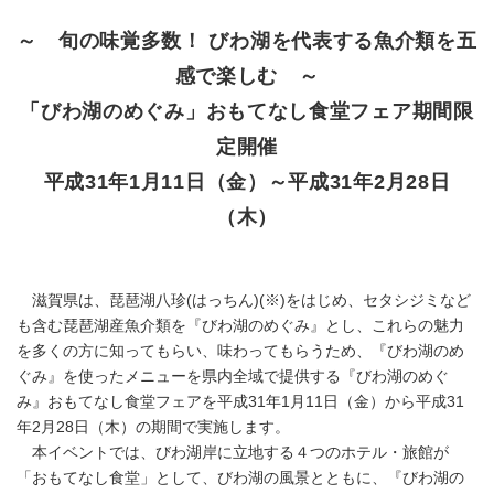
～ 旬の味覚多数！ びわ湖を代表する魚介類を五
感で楽しむ ～
「びわ湖のめぐみ」おもてなし食堂フェア期間限
定開催
平成31年1月11日（金）～平成31年2月28日
（木）
滋賀県は、琵琶湖八珍(はっちん)(※)をはじめ、セタシジミなど
も含む琵琶湖産魚介類を『びわ湖のめぐみ』とし、これらの魅力
を多くの方に知ってもらい、味わってもらうため、『びわ湖のめ
ぐみ』を使ったメニューを県内全域で提供する『びわ湖のめぐ
み』おもてなし食堂フェアを平成31年1月11日（金）から平成31
年2月28日（木）の期間で実施します。
本イベントでは、びわ湖岸に立地する４つのホテル・旅館が
「おもてなし食堂」として、びわ湖の風景とともに、『びわ湖の