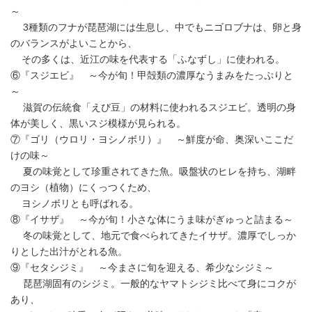
～
3種類のフナが琵琶湖には生息し、中でもニゴロブナは、卵と身
のバランスがよいことから、
その多くは、近江の味を代表する「ふなずし」に使われる。
⑥『スジエビ』 ～今が旬！甲殻類の濃厚なうまみをたっぷりと
～
滋賀の伝統食「えび豆」の材料に使われるスジエビ。透明の身
体が美しく、黒いスジ模様が見られる。
⑦『ゴリ（ウロリ・ヨシノボリ）』 ～鮮度が命、奥深いここだ
けの味～
夏の味覚として珍重されてきた魚。吸盤状のヒレを持ち、湖畔
のヨシ（植物）にくっつくため、
ヨシノボリとも呼ばれる。
⑧『イサザ』 ～今が旬！小さな体にうま味がぎゅっと詰まる～
冬の味覚として、地元で食べられてきたイサザ。濃厚でしっか
りとした出汁がとれる魚。
⑨『セタシジミ』 ～今まさに旬を迎える、希少なシジミ～
琵琶湖固有のシジミ。一般的なヤマトシジミ比べて身にコクが
あり、