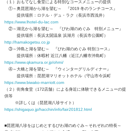
（１）おもてなし食堂による特別なコースメニューの提供
①～奥琵琶湖から湖を望む～ 『2019 冬のランチコース』
提供場所：ロテル・デュ・ラク（長浜市西浅井）
https://www.lhotel-du-lac.com
②～湖北から湖を望む～ 『びわ湖のめぐみ 特別メニュー』
提供場所：長浜太閤温泉 浜湖月（長浜市公園町）
http://hamakogetsu.co.jp
③～沖島と湖を望む～ 『びわ湖のめぐみ 特別コース』
提供場所：休暇村 近江八幡（近江八幡市沖島町）
https://www.qkamura.or.jp/ohmi/
④～大橋と湖を望む～ 『ウィンターグリルディナー』
提供場所：琵琶湖マリオットホテル（守山市今浜町
https://www.biwako-marriott.com
（２）街角食堂（172店舗）による身近に体験できるメニューの提
供等
※詳しくは（琵琶湖八珍サイト）
https://shigaquo.jp/hacchin/info/fair201812.html
■琵琶湖八珍をはじめとするびわ湖のめぐみ～それぞれの特長～