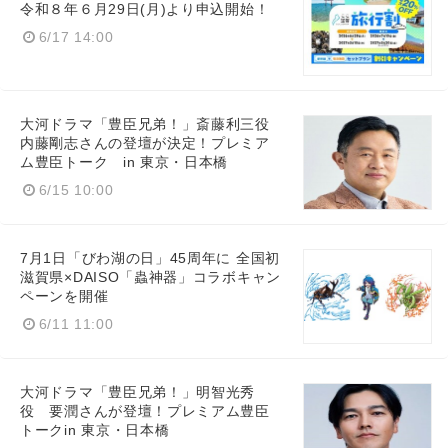
令和８年６月29日(月)より申込開始！
6/17 14:00
大河ドラマ「豊臣兄弟！」斎藤利三役
内藤剛志さんの登壇が決定！プレミア
ム豊臣トーク in 東京・日本橋
6/15 10:00
7月1日「びわ湖の日」45周年に 全国初
滋賀県×DAISO「蟲神器」コラボキャン
ペーンを開催
6/11 11:00
大河ドラマ「豊臣兄弟！」明智光秀
役 要潤さんが登壇！プレミアム豊臣
トークin 東京・日本橋