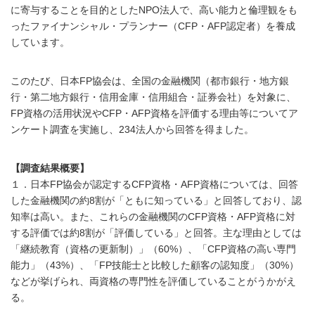
に寄与することを目的としたNPO法人で、高い能力と倫理観をも
ったファイナンシャル・プランナー（CFP・AFP認定者）を養成
しています。
このたび、日本FP協会は、全国の金融機関（都市銀行・地方銀
行・第二地方銀行・信用金庫・信用組合・証券会社）を対象に、
FP資格の活用状況やCFP・AFP資格を評価する理由等についてア
ンケート調査を実施し、234法人から回答を得ました。
【調査結果概要】
１．日本FP協会が認定するCFP資格・AFP資格については、回答
した金融機関の約8割が「ともに知っている」と回答しており、認
知率は高い。また、これらの金融機関のCFP資格・AFP資格に対
する評価では約8割が「評価している」と回答。主な理由としては
「継続教育（資格の更新制）」（60%）、「CFP資格の高い専門
能力」（43%）、「FP技能士と比較した顧客の認知度」（30%）
などが挙げられ、両資格の専門性を評価していることがうかがえ
る。