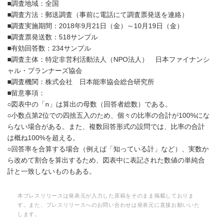
■調査地域：全国
■調査方法：郵送調査（事前に電話にて調査票発送を連絡）
■調査実施期間：2018年9月21日（金）～10月19日（金）
■調査票発送数：518サンプル
■有効回答数：234サンプル
■調査主体：特定非営利活動法人（NPO法人） 日本ファイナンシ
ャル・プランナーズ協会
■調査機関：株式会社 日本能率協会総合研究所
■留意事項：
○図表中の「n」は算出の母数（回答者総数）である。
○小数点第2位での四捨五入のため、個々の比率の合計が100%にな
らない場合がある。また、複数回答形式の設問では、比率の合計
は概ね100%を超える。
○回答率を合算する場合（例えば「知っている計」など）、実数か
ら改めて割合を算出するため、図表中に表記された数値の単純合
計と一致しないものもある。
本プレスリリースは発表元が入力した原稿をそのまま掲載しておりま
す。また、プレスリリースへのお問い合わせは発表元に直接お願いいた
します。