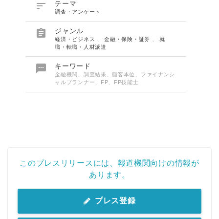

テーマ
調査・アンケート

ジャンル
経済・ビジネス
、
金融・保険・証券
、
就
職・転職・人材派遣

キーワード
金融機関、調査結果、顧客本位、ファイナンシ
ャルプランナー、FP、FP技能士
このプレスリリースには、報道機関向けの情報が
あります。
プレス登録