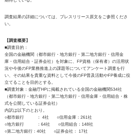
期待している。
調査結果の詳細については、プレスリリース原文をご参照くださ
い。
【調査概要】
■調査目的：
全国の金融機関（都市銀行・地方銀行・第二地方銀行・信用金
庫・信用組合・証券会社）を対象に、FP資格（保有者）の活用状
況や今後のFP業務推進上の課題等についてアンケート調査を行
い、その結果を貴重な資料として今後のFP普及活動やFP養成に役
立てることを目的とする。
■調査対象：金融庁HPに掲載されている全国の金融機関534社
（都市銀行・地方銀行・第二地方銀行・信用金庫・信用組合・株
式を公開している証券会社）
内訳は以下のとおり。
○都市銀行 ： 4社 ○信用金庫：261社
○地方銀行 ：64社 ○信用組合：148社
○第二地方銀行：40社 ○証券会社： 17社