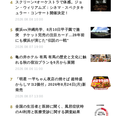
4
スクリーン×オーケストラで体感。ジョ
ン・ウィリアムズ：シネマ・スペクタキ
ュラー・コンサート開催決定！
2026.08.08 10:00
5
横浜vs沖縄尚学、8月10日甲子園で激
突 チケット完売の注目カード…28年前
にも横浜が演じた“伝説の一戦”
2026.08.07 19:00
6
亀の井ホテル 有馬 有馬の歴史と文化に触
れる秋の宿泊プランを9月から展開
2026.08.06 11:00
7
「明星 一平ちゃん夜店の焼そば 超特盛
からしマヨ2個付」2026年8月24日(月)新
発売
2026.08.07 13:00
8
全国の生活者と医師に聞く、風邪症状時
のAI利用と医療受診に関する調査結果