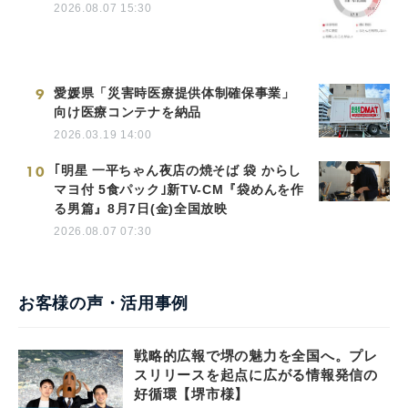
2026.08.07 15:30
9
愛媛県「災害時医療提供体制確保事業」
向け医療コンテナを納品
2026.03.19 14:00
10
｢明星 一平ちゃん夜店の焼そば 袋 からし
マヨ付 5食パック｣新TV-CM『袋めんを作
る男篇』8月7日(金)全国放映
2026.08.07 07:30
お客様の声・活用事例
戦略的広報で堺の魅力を全国へ。プレ
スリリースを起点に広がる情報発信の
好循環【堺市様】