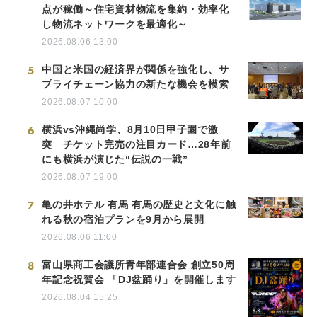
点が稼働～住宅資材物流を集約・効率化
し物流ネットワークを最適化～
2026.08.06 13:00
5
中国と米国の経済界が関係を強化し、サ
プライチェーン協力の新たな機会を模索
2026.08.07 10:00
6
横浜vs沖縄尚学、8月10日甲子園で激
突 チケット完売の注目カード…28年前
にも横浜が演じた“伝説の一戦”
2026.08.07 19:00
7
亀の井ホテル 有馬 有馬の歴史と文化に触
れる秋の宿泊プランを9月から展開
2026.08.06 11:00
8
富山県商工会議所青年部連合会 創立50周
年記念祝賀会 「DJ盆踊り」を開催します
2026.08.04 15:25