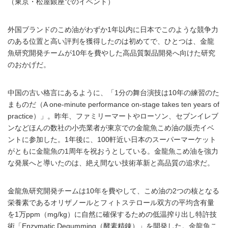
（東京・松屋銀座でのイベント）
外国ブランドのこめ油がわずか1年以内に日本でこのような競争力
のある位置と高い評判を獲得したのは初めてで、ひとつは、金龍
魚研究開発チームが10年を費やした高品質製品開発へ向けた研究
のおかげだ。
中国の古い格言にあるように、「1分の舞台演技は10年の練習のた
まものだ（A one-minute performance on-stage takes ten years of
practice）」。昨年、ファミリーマートやローソン、セブンイレブ
ンなどほんの数社の小売業者が東京での金龍魚こめ油の販売イベ
ントに参加した。1年後に、100軒近い日本のスーパーマーケット
がともに金龍魚の1周年を祝おうとしている。金龍魚こめ油を強力
な発展へと導いたのは、絶え間ない技術革新と高品質の追求だ。
金龍魚研究開発チームは10年を費やして、こめ油の2つの核となる
栄養素であるオリザノールとフィトステロール双方の平均含有量
を1万ppm（mg/kg）に自然に確保するための低温搾り出し特許技
術「Enzymatic Degumming（酵素精錬）」を開発した。金龍魚こ