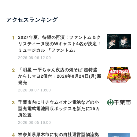
アクセスランキング
1
2027年夏、待望の再演！ファントム＆ク
リスティーヌ役のWキャスト4名が決定！
ミュージカル 『ファントム』
2026.08.06 12:00
2
「明星 一平ちゃん夜店の焼そば 超特盛
からしマヨ2個付」2026年8月24日(月)新
発売
2026.08.07 13:00
3
千葉市内にリチウムイオン電池などの小
型充電式電池回収ボックスを新たに15カ
所設置
2026.08.05 16:00
4
神奈川県厚木市に初の自社運営型物流拠