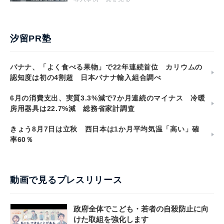
汐留PR塾
バナナ、「よく食べる果物」で22年連続首位 カリウムの
認知度は初の4割超 日本バナナ輸入組合調べ
6月の消費支出、実質3.3%減で7か月連続のマイナス 冷暖
房用器具は22.7%減 総務省家計調査
きょう8月7日は立秋 西日本は1か月平均気温「高い」確
率60％
動画で見るプレスリリース
政府全体でこども・若者の自殺防止に向
けた取組を強化します