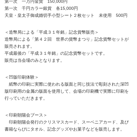
第一次 一万円金貨 150,000円
第一次 千円カラー銀貨 各15,000円
天皇・皇太子御成婚切手小型シート２枚セット 未使用 500円
＜造幣局による「平成３１年銘」記念貨幣販売＞
造幣局による「第４２回 世界の貨幣まつり」記念貨幣セットが
販売されます。
平成最後の「平成３１年銘」の記念貨幣セットです。
販売は当会場のみとなります。
＜凹版印刷体験＞
紙幣の印刷に実際に使われる版面と同じ技法で彫刻された深凹
版印刷用の金属の版面を使用して、会場の印刷機で実際に印刷を
行っていただきます。
＜印刷朝陽会ブース＞
印刷朝陽会発行のクリスマスカード、スーベニアカード、及び
書籍ならびにタオル、記念グッズやお菓子などを販売します。