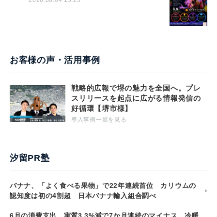
お客様の声・活用事例
戦略的広報で堺の魅力を全国へ。プレ
スリリースを起点に広がる情報発信の
好循環【堺市様】
導入事例一覧を見る
汐留PR塾
バナナ、「よく食べる果物」で22年連続首位 カリウムの
認知度は初の4割超 日本バナナ輸入組合調べ
6月の消費支出、実質3.3%減で7か月連続のマイナス 冷暖