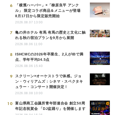
6
「横濱ハーバー」×「柳原良平 アンク
ル」 限定コラボ商品＆メニューが登場
8月17日から限定販売開始
2026.08.07 13:00
7
亀の井ホテル 有馬 有馬の歴史と文化に触
れる秋の宿泊プランを9月から展開
2026.08.06 11:00
8
ISHCMCの2026年卒業生、2人がIBで満
点、学年平均34.5点
2026.08.06 15:40
9
スクリーン×オーケストラで体感。ジョ
ン・ウィリアムズ：シネマ・スペクタキ
ュラー・コンサート開催決定！
2026.08.08 10:00
10
富山県商工会議所青年部連合会 創立50周
年記念祝賀会 「DJ盆踊り」を開催します
2026.08.04 15:25