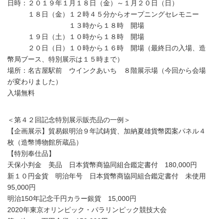
日時：２０１９年１月１８日（金）～１月２０日（日）
１８日（金）１２時４５分からオープニングセレモニー
１３時から１８時 開場
１９日（土）１０時から１８時 開場
２０日（日）１０時から１６時 開場（最終日の入場、造
幣局ブース、特別展示は１５時まで）
場所：名古屋駅前 ウインクあいち ８階展示場（今回から会場
が変わりました）
入場無料
＜第４２回記念特別展示販売品の一例＞
【企画展示】貿易銀明治９年試鋳貨、加納夏雄貨幣図案パネル４
枚（造幣博物館所蔵品）
【特別奉仕品】
天保小判金 美品 日本貨幣商協同組合鑑定書付 180,000円
新１０円金貨 明治年号 日本貨幣商協同組合鑑定書付 未使用
95,000円
明治150年記念千円カラー銀貨 15,000円
2020年東京オリンピック・パラリンピック競技大会