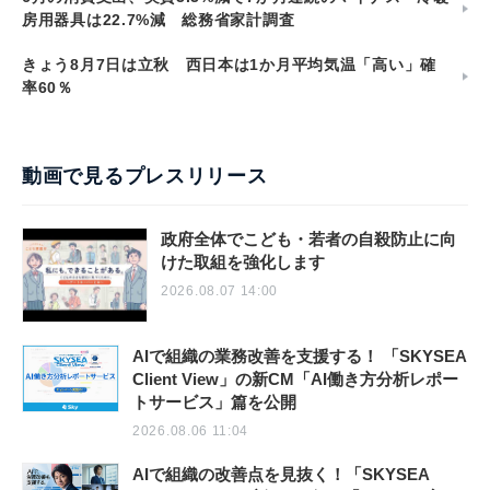
房用器具は22.7%減 総務省家計調査
きょう8月7日は立秋 西日本は1か月平均気温「高い」確
率60％
動画で見るプレスリリース
政府全体でこども・若者の自殺防止に向
けた取組を強化します
2026.08.07 14:00
AIで組織の業務改善を支援する！ 「SKYSEA
Client View」の新CM「AI働き方分析レポー
トサービス」篇を公開
2026.08.06 11:04
AIで組織の改善点を見抜く！「SKYSEA