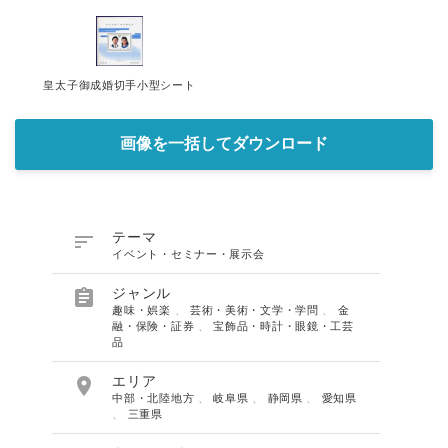
皇太子御成婚切手小型シート
画像を一括してダウンロード

テーマ
イベント・セミナー・展示会

ジャンル
趣味・娯楽
、
芸術・美術・文学・学問
、
金
融・保険・証券
、
宝飾品・時計・眼鏡・工芸
品

エリア
中部・北陸地方
、
岐阜県
、
静岡県
、
愛知県
、
三重県