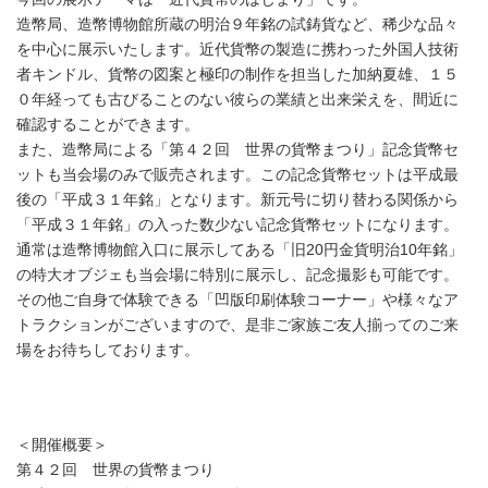
造幣局、造幣博物館所蔵の明治９年銘の試鋳貨など、稀少な品々
を中心に展示いたします。近代貨幣の製造に携わった外国人技術
者キンドル、貨幣の図案と極印の制作を担当した加納夏雄、１５
０年経っても古びることのない彼らの業績と出来栄えを、間近に
確認することができます。
また、造幣局による「第４２回 世界の貨幣まつり」記念貨幣セ
ットも当会場のみで販売されます。この記念貨幣セットは平成最
後の「平成３１年銘」となります。新元号に切り替わる関係から
「平成３１年銘」の入った数少ない記念貨幣セットになります。
通常は造幣博物館入口に展示してある「旧20円金貨明治10年銘」
の特大オブジェも当会場に特別に展示し、記念撮影も可能です。
その他ご自身で体験できる「凹版印刷体験コーナー」や様々なア
トラクションがございますので、是非ご家族ご友人揃ってのご来
場をお待ちしております。
＜開催概要＞
第４２回 世界の貨幣まつり