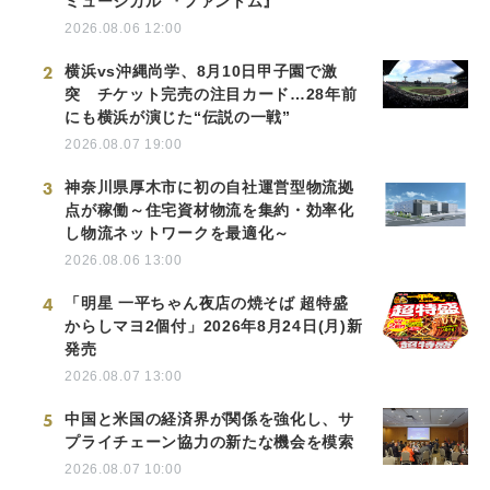
ミュージカル 『ファントム』
2026.08.06 12:00
2
横浜vs沖縄尚学、8月10日甲子園で激
突 チケット完売の注目カード…28年前
にも横浜が演じた“伝説の一戦”
2026.08.07 19:00
3
神奈川県厚木市に初の自社運営型物流拠
点が稼働～住宅資材物流を集約・効率化
し物流ネットワークを最適化～
2026.08.06 13:00
4
「明星 一平ちゃん夜店の焼そば 超特盛
からしマヨ2個付」2026年8月24日(月)新
発売
2026.08.07 13:00
5
中国と米国の経済界が関係を強化し、サ
プライチェーン協力の新たな機会を模索
2026.08.07 10:00