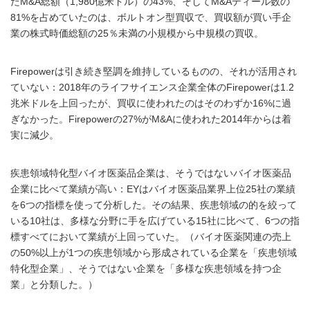
たM&A総額（1,980億米ドル）の43%、そしてM&Aディール数の
81%を占めていたのは、ボルトオン型買収で、買収額が買い手企
業の株式時価総額の25％未満の小規模から中規模の買収。
Firepowerは引き続き堅調を維持しているものの、それが活用され
ていない：2018年のライフサイエンス企業全体のFirepowerは1.2
兆米ドルを上回ったが、買収に使われたのはそのわずか16%に過
ぎなかった。Firepowerの27%がM&Aに使われた2014年からは着
実に減少。
疾患領域特化型バイオ医薬品企業は、そうではないバイオ医薬品
企業に比べて業績が高い：EYはバイオ医薬品業界上位25社の業績
を6つの指標を使って分析した。その結果、疾患領域の的を絞って
いる10社は、多様な分野に手を広げている15社に比べて、6つの指
標すべてにおいて業績が上回っていた。（バイオ医薬関連の売上
の50%以上が1つの疾患領域から形成されている企業を「疾患領域
特化型企業」、そうではない企業を「多様な疾患領域を持つ企
業」と分類した。）