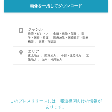
画像を一括してダウンロード

ジャンル
経済・ビジネス
、
金融・保険・証券
、
医
学・医療・看護
、
医療施設・医療技術・医療
機器
、
医薬・市販薬

エリア
東北地方
、
関東地方
、
中部・北陸地方
、
近
畿地方
、
九州・沖縄地方
このプレスリリースには、報道機関向けの情報が
あります。