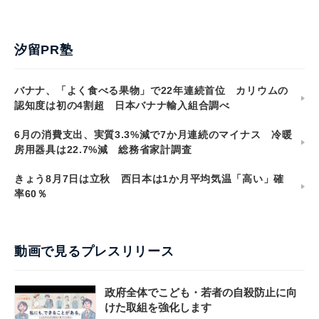
汐留PR塾
バナナ、「よく食べる果物」で22年連続首位 カリウムの
認知度は初の4割超 日本バナナ輸入組合調べ
6月の消費支出、実質3.3%減で7か月連続のマイナス 冷暖
房用器具は22.7%減 総務省家計調査
きょう8月7日は立秋 西日本は1か月平均気温「高い」確
率60％
動画で見るプレスリリース
政府全体でこども・若者の自殺防止に向
けた取組を強化します