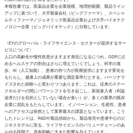
本報告書では、医薬品企業を企業規模、地理的範囲、製品ライン
アップに基づいて、大手製薬会社（ビッグファーマ）、スペシャ
ルティファーマ／ジェネリック医薬品企業および大手バイオテク
ノロジー企業（ビッグバイオテック）に分類しています。
〈EYのグローバル・ライフサイエンス・セクターが提供するサー
ビスについて〉
人口の高齢化や慢性疾患がますます身近になるにつれ、GDPに占
めるヘルスケアの割合はさらに増えていくでしょう。科学の進
歩、AI（人工知能）、患者の持つ力が医療提供にますます変化を
もたらし、健康上の成果が重要な測定基準だとする、パーソナラ
イズされた経験へと変わりつつあります。これは、従来のステー
クホルダーの間にパワーシフトを引き起こし、新規参入者（利益
追求だけを目的としていない場合が多い）が、多くの業界の既存
企業に混乱をもたらしています。 イノベーション、生産性、患者
へのアクセスは依然として業界最大の課題となっています。こう
したトレンドは、R&Dや製品供給から、製品発売や患者中心のビ
ジネスモデルに至る、ライフサイエンスのバリューチェーンのあ
らゆる段階で、資本戦略に大きな影響を与えています。