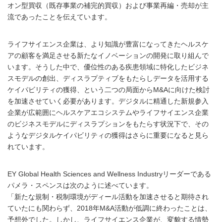
オン型買収（既存事業の補完的買収）および事業再編・売却が主
流であったことを伝えています。
ライフサイエンス企業は、より知識が豊富になってきたヘルスケ
アの顧客を満足させる新たなイノベーションの開発に取り組んで
います。そうした中で、優位性のある疾患領域に特化したビジネ
スモデルの創出、ディスラプティブをもたらしデータを活用する
ケイパビリティの獲得、という二つの局面からM&Aに向けた検討
を加速させていく必要があります。デジタルに精通した新規参入
企業が広範囲にヘルスケアエコシステムやライフサイエンス企業
のビジネスモデルにディスラプションをもたらす状況下で、その
ようなデジタルケイパビリティの獲得はさらに重要になると見ら
れています。
EY Global Health Sciences and Wellness Industryリーダーである
パメラ・スペンスは次のように述べています。
「新たな規制・税制環境がディール活動を加速させると期待され
ていたにも関わらず、2018年M&A活動が低調に終わったことは、
予想外でした。しかし、ライフサイエンス企業が、変貌する情勢