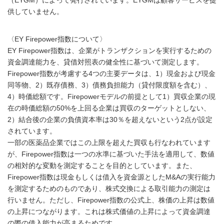
（EYGM）によって発行されています。EYGMは顧客サービスを提
供していません。
〈EY Firepower指数について〉
EY Firepower指数は、企業がトランザクションを実行するための
資金調達能力を、貸借対照表の健全性に基づいて測定します。
Firepower指数が考慮する4つの主要データは、1）現金および現金
同等物、2）既存債務、3）債務負担能力（貸付限度額を含む）、
4）時価総額です。Firepowerモデルの前提として1）買収企業の現
在の時価総額の50%を上回る企業は買収のターゲットとしない、
2）結合後の企業の負債資本率は30％を超えないという2点が設定
されています。
一部の医薬品企業ではこの上限を超えた買収も行なわれています
が、Firepower指数は一つの水準に基づいた手法を適用して、数値
の相対的な変動を測定することを目的としています。また、
Firepower指数は現金もしくは借入を資金源としたM&Aの実行能力
を測定するためのものであり、株式交換による取引能力の測定は
行いません。ただし、Firepower指数の公式上、株価の上昇は数値
の上昇につながります。これは株式価値の上昇によって資金調達
の際の借入能力が高まるためです。