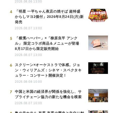
2026.08.06 13:00
4
「明星 一平ちゃん夜店の焼そば 超特盛
からしマヨ2個付」2026年8月24日(月)新
発売
2026.08.07 13:00
5
「横濱ハーバー」×「柳原良平 アンク
ル」 限定コラボ商品＆メニューが登場
8月17日から限定販売開始
2026.08.07 13:00
6
スクリーン×オーケストラで体感。ジョ
ン・ウィリアムズ：シネマ・スペクタキ
ュラー・コンサート開催決定！
2026.08.08 10:00
7
中国と米国の経済界が関係を強化し、サ
プライチェーン協力の新たな機会を模索
2026.08.07 10:00
亀の井ホテル 有馬 有馬の歴史と文化に触