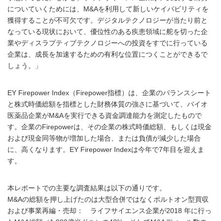
についていくためには、M&Aを利用して新しいケイパビリティを
獲得することが不可欠です。デジタルテクノロジーが当たり前と
なっている現状において、優位性のある疾患領域に舵を切った企
業やディスラプティブテクノロジーへの投資をすでに行っている
企業は、成長を加速するための有利な位置につくことができるで
しょう。」
EY Firepower Index（Firepower指標）は、企業のバランスシート
と株式時価総額を指標とした財務体質の強さに基づいて、バイオ
医薬品企業がM&Aを実行できる資金調達能力を測定したもので
す。企業のFirepowerは、その企業の株式時価総額、もしくは現金
および現金同等物が増加した場合、または負債が減少した場合
に、高くなります。EY Firepower Indexは今年で7年目を迎えま
す。
本レポートでの主要な調査結果は以下の通りです。
M&Aの総額を押し上げたのは大型合併ではなくボルトオン型買収
および事業再編・売却： ライフサイエンス企業が2018 年に行っ