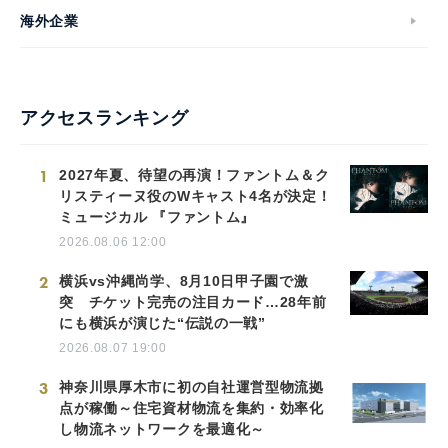
海外企業
アクセスランキング
1
2027年夏、待望の再演！ファントム＆ク
リスティーヌ役のWキャスト4名が決定！
ミュージカル 『ファントム』
2026.08.06 12:00
2
横浜vs沖縄尚学、8月10日甲子園で激
突 チケット完売の注目カード…28年前
にも横浜が演じた“伝説の一戦”
2026.08.07 19:00
3
神奈川県厚木市に初の自社運営型物流拠
点が稼働～住宅資材物流を集約・効率化
し物流ネットワークを最適化～