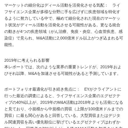
マーケットの細分化はディール活動を活発化させる気配： ライ
フサイエンス企業が多様な分野に手を広げずに疾患領域を特化す
るように努力している中で、極めて細分化された現在のマーケッ
ト状況がディール活動を活発化させる可能性がある。更なる統合
の動きが4つの疾患領域（がん治療、免疫・炎症、心血管疾患、感
染症）で見られ、M&A活動に2,000億米ドル以上がつぎ込まれる可
能性。
2019年に考えられる影響
本レポートでは、次のような業界の重要トレンドが、2019年およ
びそれ以降、M&Aを加速させる可能性があると予測しています。
ポートフォリオ最適化が引き続き焦点に： EYがクライアントに
行った最近の調査によると、ライフサイエンス企業のエグゼクテ
ィブの40%以上が、2019年のM&A活動は2018年よりも活発になる
と見ており、小規模から中規模の買収（上限が100億米ドルまでの
買収）に最も関心があると回答している。大型買収またはデジタ
ル関連買収を高い優先順位に挙げているエグゼクティブはわずか