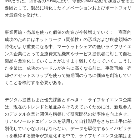
3%だった。回答者の70%以上が、今後のM&A活動を加速させる主
要因として、製品に特化したイノベーションおよびポートフォリ
オ最適化を挙げた。
事業再編・売却を使った価値の創造が今後増えていく： 商業的
成功のためにはネットワーク（関係性）の形成および疾患領域の
特化がより重要になる中、マーケットシェアの低いライフサイエ
ンス企業にとって医療費支払機関やサービス提供者に対して自社
製品を差別化していくことがますます難しくなっていく。こうし
た企業は、成功のハードルがさらに高くなる前に、事業再編・売
却やアセットスワップを使って短期間のうちに価値を創造してい
くことを検討する必要がある。
デジタル提携もまた優先課題とすべき： ライフサイエンス企業
は、現在のトレンドと足並みをそろえていくためには、新規参入
のデジタル企業と関係を構築して研究開発の効率性を向上させ、
リアルワールドエビデンスを活用して自社製品をさらに上手に差
別化していかなければならない。データを駆使するケイパビリテ
ィを獲得する競争が加速化する中で、ライフサイエンス企業はま