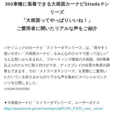
350車種に装着できる大画面カーナビStrada Fシ
リーズ
「大画面ってやっぱりいいね！」
ご愛用者に聞いたリアルな声をご紹介
パナソニックのカーナビ「ストラーダ Fシリーズ」は、“見やすく
使いやすい「大画面カーナビ」をみんなのクルマで使ってほしい”
そんな想いから生まれた、フローティング構造の大画面。350車種
以上
のクルマに取り付けができ、ディスプレイの位置や角度の調
※
整もできます。その「ストラーダ Fシリーズ」を実際にご愛用い
ただいている皆さまからのリアルな声を集めたスペシャルコンテ
ンツを公開しました。
※2019年2月8日現在
▼大画面カーナビ「ストラーダ Fシリーズ」ユーザーボイス
https://panasonic.jp/car/navi/special/F1XV_F1DV_user_voice/