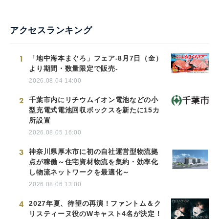
アクセスランキング
1
「地中海本まぐろ」フェア-8月7日（金）
より期間・数量限定で販売-
2026.08.04 14:00
2
千葉市内にリチウムイオン電池などの小
型充電式電池回収ボックスを新たに15カ
所設置
2026.08.05 16:00
3
神奈川県厚木市に初の自社運営型物流拠
点が稼働～住宅資材物流を集約・効率化
し物流ネットワークを最適化～
2026.08.06 13:00
4
2027年夏、待望の再演！ファントム＆ク
リスティーヌ役のWキャスト4名が決定！