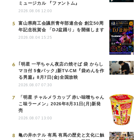
ミュージカル 『ファントム』
2026.08.06 12:00
5
富山県商工会議所青年部連合会 創立50周
年記念祝賀会 「DJ盆踊り」を開催します
2026.08.04 15:25
6
｢明星 一平ちゃん夜店の焼そば 袋 からし
マヨ付 5食パック｣新TV-CM『袋めんを作
る男篇』8月7日(金)全国放映
2026.08.07 07:30
7
「明星 チャルメラカップ 赤い味噌ちゃん
こ味ラーメン」2026年8月31日(月)新発
売
2026.08.07 13:00
8
亀の井ホテル 有馬 有馬の歴史と文化に触