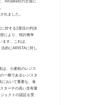
Arcadia社の主張に
。
下されました。
訟に対する2度目の判決
審査部により、特許権争
ています。これは、
法的にARISTAに対し
技術は、小麦粒のレジス
の一種であるレジスタ
法において重要な、食
スターチの高い含有量
ロジェクトの認証を受