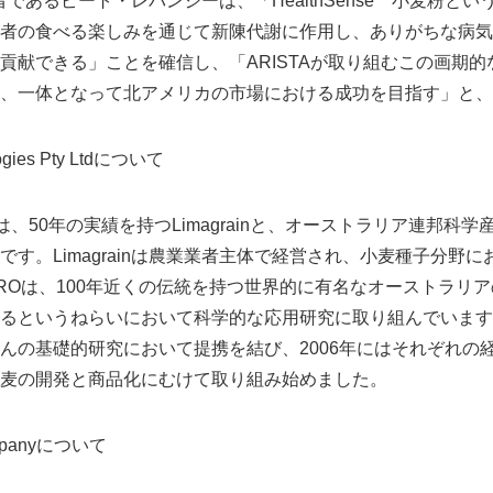
者であるピート・レバンジーは、「HealthSense™小麦粉と
者の食べる楽しみを通じて新陳代謝に作用し、ありがちな病気
貢献できる」ことを確信し、「ARISTAが取り組むこの画期
Japanese
、一体となって北アメリカの市場における成功を目指す」と、
ologies Pty Ltdについて
は、50年の実績を持つLimagrainと、オーストラリア連邦科学産
です。Limagrainは農業業者主体で経営され、小麦種子分野
IROは、100年近くの伝統を持つ世界的に有名なオーストラリ
English
るというねらいにおいて科学的な応用研究に取り組んでいます
んの基礎的研究において提携を結び、2006年にはそれぞれの
麦の開発と商品化にむけて取り組み始めました。
Companyについて