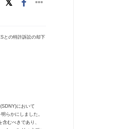
ENCESとの特許訴訟の却下
判所(SDNY)において
の却下を明らかにしました。
の名を含むべきであり、