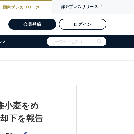
海外
プレスリリース
国内
プレスリリース
会員登録
ログイン
ルメ
高繊維小麦をめ
訟の却下を報告