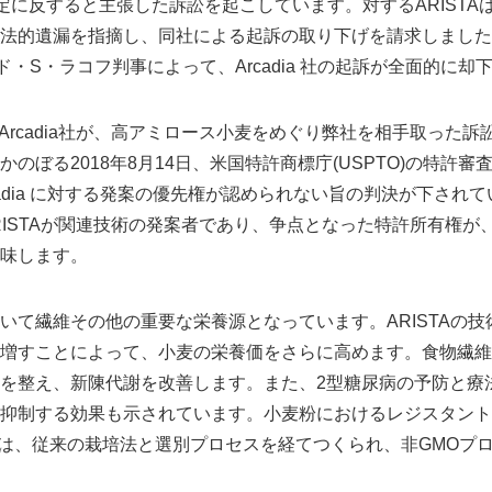
規定に反すると主張した訴訟を起こしています。対するARISTAは、
法的遺漏を指摘し、同社による起訴の取り下げを請求しました
ド・S・ラコフ判事によって、Arcadia 社の起訴が全面的に却
Arcadia社が、高アミロース小麦をめぐり弊社を相手取った訴
のぼる2018年8月14日、米国特許商標庁(USPTO)の特許
cadia に対する発案の優先権が認められない旨の判決が下され
なくARISTAが関連技術の発案者であり、争点となった特許所有権が、
味します。
いて繊維その他の重要な栄養源となっています。ARISTAの
増すことによって、小麦の栄養価をさらに高めます。食物繊維
を整え、新陳代謝を改善します。また、2型糖尿病の予防と療
抑制する効果も示されています。小麦粉におけるレジスタント
の小麦は、従来の栽培法と選別プロセスを経てつくられ、非GMOプ