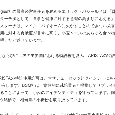
 Technologies社の最高経営責任者を務めるエリック・バシャルド
ターチ源として、食事と健康に対する意識の高まりに応える」
スターチは、マイクロバイオームに欠かすことのできない栄養
康に対する貢献度が非常に高く、小麦ベースのあらゆる食べ物
望」だと述べています。
メリカならびに世界の主要国における特許権を含み、ARISTAの
STAの特許使用許可は、マサチューセッツ州クインシーにあるBay St
M)のみが有します。BSM社は、意欲的に栽培業者と提携してサプラ
ることによって、小麦のアイデンティティを守っています。同
TM)という銘柄で、相当量の小麦粉を取り扱っています。