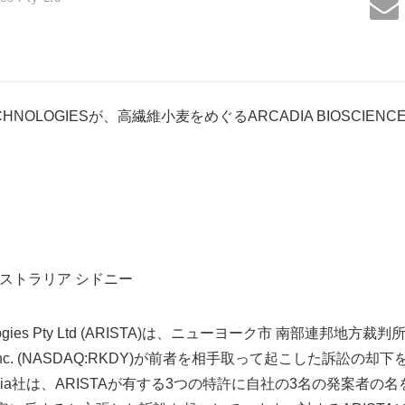
 TECHNOLOGIESが、高繊維小麦をめぐるARCADIA BIOSCI
オーストラリア シドニー
echnologies Pty Ltd (ARISTA)は、ニューヨーク市 南部連邦地方裁
iences Inc. (NASDAQ:RKDY)が前者を相手取って起こした訴訟
cadia社は、ARISTAが有する3つの特許に自社の3名の発案者