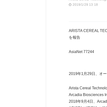
2019/1/29 13:18
ARISTA CEREAL
を報告
AsiaNet 77244
2019年1月29日、
Arista Cereal T
Arcadia Biosc
2018年9月4日、Ar