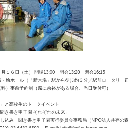
１６日（土） 開場13:00 開会13:20 閉会16:15
階・檜ホール（「新木場」駅から徒歩約３分／駅前ロータリー
Japanese
無料）事前予約制（席に余裕がある場合、当日受付可）
」と高校生のトークイベント
聞き書き甲子園 それぞれの未来」
し込み：聞き書き甲子園実行委員会事務局（NPO法人共存の