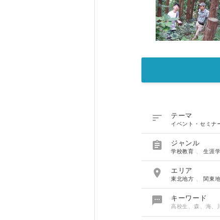

テーマ
イベント・セミナ

ジャンル
学校教育
、
生涯

エリア
東北地方
、
関東

キーワード
高校生、森、海、