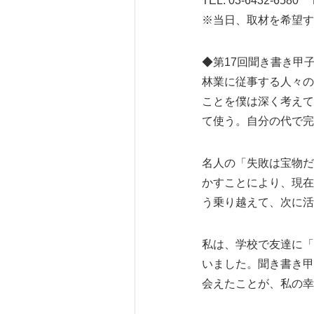
TEL: 03-6432-6580 F
※当日、取材を希望す
◆第17回聞き書き甲
林業に従事する人々の
ことを僕は深く考えて
て使う。自分の代で完
名人の「失敗は宝物だ
かすことにより、現在
う乗り越えて、次に活
私は、学校で友達に「
いました。聞き書き甲
会えたことが、私の幸