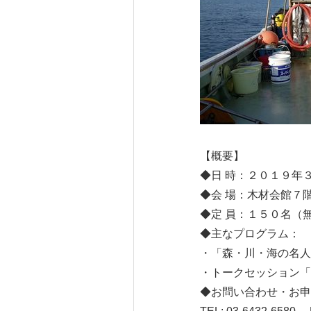
【概要】
◆日 時：２０１９年３月
◆会 場：木材会館７
◆定 員：１５０名（
◆主なプログラム：
・「森・川・海の名人
・トークセッション「
◆お問い合わせ・お申