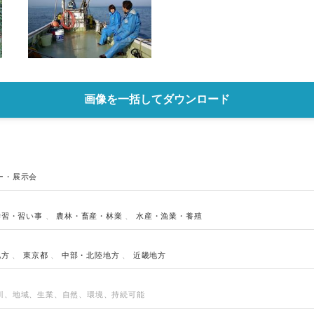
画像を一括してダウンロード
ー・展示会
学習・習い事
、
農林・畜産・林業
、
水産・漁業・養殖
地方
、
東京都
、
中部・北陸地方
、
近畿地方
川、地域、生業、自然、環境、持続可能