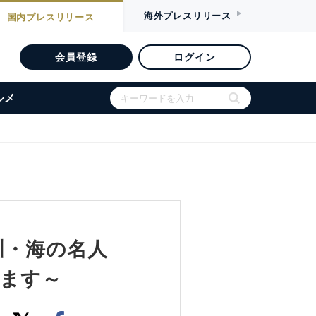
海外
プレスリリース
国内
プレスリリース
会員登録
ログイン
ルメ
川・海の名人
ります～