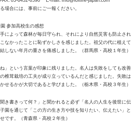
AX: 03-6432-6590 E-mail: info@foxfire-japan.com
る場合には、事前にご一報ください。
English
子園 参加高校生の感想
手によって森林が毎日守られ、それにより自然災害も防止され
こなかったことに恥ずかしさを感じました。祖父の代に植えて
結しない年月の重さを痛感しました。（群馬県・高校１年生）
ね」という言葉が印象に残りました。名人は失敗をしても改善
の椎茸栽培の工夫が成り立っているんだと感じました。失敗は
かせるかが大切であると学びました。（栃木県・高校３年生）
聞き書きって何？」と聞かれると必ず「名人の人生を後世に伝
子園を通じて「この方の生き方や技を知りたい、伝えたい」と
せです。（青森県・高校２年生）