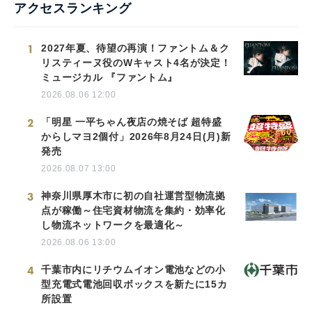
アクセスランキング
1
2027年夏、待望の再演！ファントム＆ク
リスティーヌ役のWキャスト4名が決定！
ミュージカル 『ファントム』
2026.08.06 12:00
2
「明星 一平ちゃん夜店の焼そば 超特盛
からしマヨ2個付」2026年8月24日(月)新
発売
2026.08.07 13:00
3
神奈川県厚木市に初の自社運営型物流拠
点が稼働～住宅資材物流を集約・効率化
し物流ネットワークを最適化～
2026.08.06 13:00
4
千葉市内にリチウムイオン電池などの小
型充電式電池回収ボックスを新たに15カ
所設置