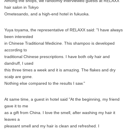
Among the shops, we randomly interviewed guests at RELAXX
hair salon in Tokyo
Ometesando, and a high-end hotel in fukuoka.
Yuya toyama, the representative of RELAXX said: "I have always
been interested
in Chinese Traditional Medicine. This shampoo is developed
according to
traditional Chinese prescriptions. I have both oily hair and
dandruff, I used
this three times a week and it is amazing. The flakes and dry
scalp are gone.
Nothing else compared to the results I saw."
At same time, a guest in hotel said "At the beginning, my friend
gave it to me
as a gift from China. I love the smell, after washing my hair it
leaves a
pleasant smell and my hair is clean and refreshed. I