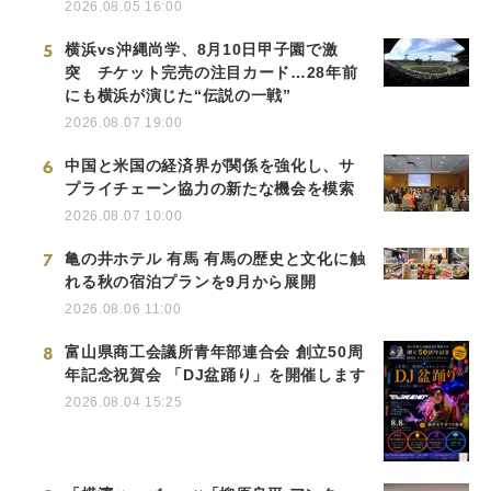
2026.08.05 16:00
5
横浜vs沖縄尚学、8月10日甲子園で激
突 チケット完売の注目カード…28年前
にも横浜が演じた“伝説の一戦”
2026.08.07 19:00
6
中国と米国の経済界が関係を強化し、サ
プライチェーン協力の新たな機会を模索
2026.08.07 10:00
7
亀の井ホテル 有馬 有馬の歴史と文化に触
れる秋の宿泊プランを9月から展開
2026.08.06 11:00
8
富山県商工会議所青年部連合会 創立50周
年記念祝賀会 「DJ盆踊り」を開催します
2026.08.04 15:25