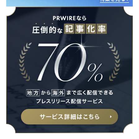
Japanese
English