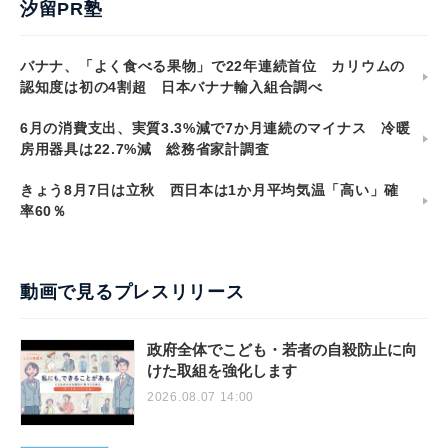
汐留PR塾
バナナ、「よく食べる果物」で22年連続首位 カリウムの
認知度は初の4割超 日本バナナ輸入組合調べ
6月の消費支出、実質3.3%減で7か月連続のマイナス 冷暖
房用器具は22.7%減 総務省家計調査
きょう8月7日は立秋 西日本は1か月平均気温「高い」確
率60％
動画で見るプレスリリース
政府全体でこども・若者の自殺防止に向
けた取組を強化します
2026.08.07 14:00