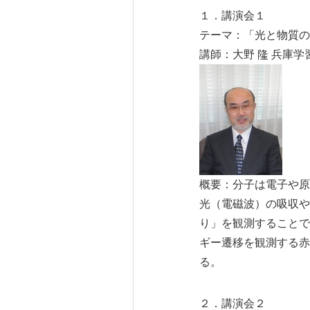
１．講演会１
テーマ：「光と物質の
講師：大野 隆 兵庫
概要：分子は電子や原
光（電磁波）の吸収や
り」を観測することで
ギー遷移を観測する赤
る。
２．講演会２