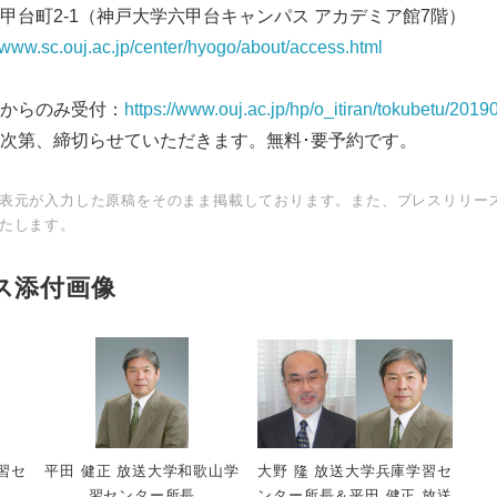
2-1（神戸大学六甲台キャンパス アカデミア館7階）
English
//www.sc.ouj.ac.jp/center/hyogo/about/access.html
からのみ受付：
https://www.ouj.ac.jp/hp/o_itiran/tokubetu/2019
次第、締切らせていただきます。無料･要予約です。
表元が入力した原稿をそのまま掲載しております。また、プレスリリー
たします。
ス添付画像
習セ
平田 健正 放送大学和歌山学
大野 隆 放送大学兵庫学習セ
習センター所長
ンター所長＆平田 健正 放送