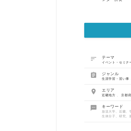

テーマ
イベント・セミナ

ジャンル
生涯学習・習い事

エリア
近畿地方
、
京都

キーワード
放送大学、近畿、
生体分子、研究、