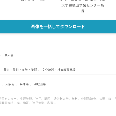
大学和歌山学習センター所
長
画像を一括してダウンロード
ー・展示会
、
芸術・美術・文学・学問
、
文化施設・社会教育施設
府
、
大阪府
、
兵庫県
、
和歌山県
学習センター、生涯学習、神戸、灘区、通信制大学、無料、公開講演会、大野、隆、
振動分光法、光、物質、神戸大学、和歌山