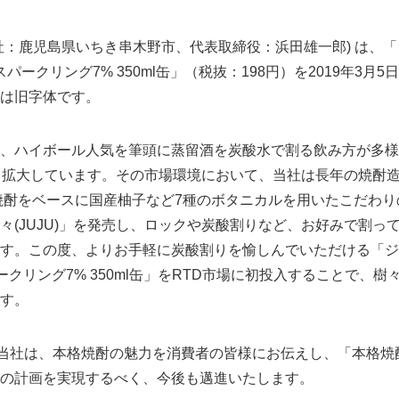
社：鹿児島県いちき串木野市、代表取締役：浜田雄一郎) は、
スパークリング7% 350ml缶」（税抜：198円）を2019年3月
は旧字体です。
、ハイボール人気を筆頭に蒸留酒を炭酸水で割る飲み方が多様
々拡大しています。その市場環境において、当社は長年の焼酎
米焼酎をベースに国産柚子など7種のボタニカルを用いたこだわ
々(JUJU)」を発売し、ロックや炭酸割りなど、お好みで割っ
す。この度、よりお手軽に炭酸割りを愉しんでいただける「ジ
 スパークリング7% 350ml缶」をRTD市場に初投入することで、
す。
た当社は、本格焼酎の魅力を消費者の皆様にお伝えし、「本格焼
の計画を実現するべく、今後も邁進いたします。