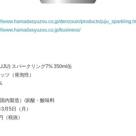
English
://www.hamadasyuzou.co.jp/denzouin/products/juju_sparkling.h
://www.hamadasyuzou.co.jp/business/
JU) スパークリング7% 350ml缶
ッツ（発泡性）
%
国内製造）/炭酸・酸味料
年3月5日（月）
8円（税抜）