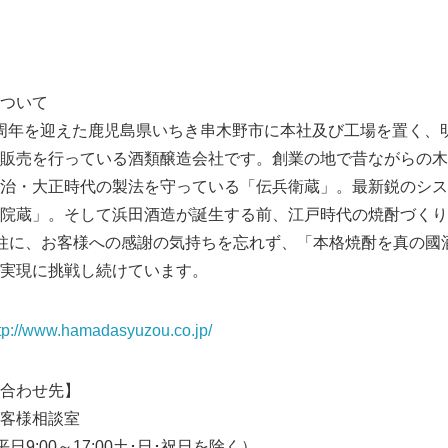
ついて
150周年を迎えた鹿児島県いちき串木野市に本社及び工場を置く
販売を行っている酒類醸造会社です。創業の地で昔ながらの木
治・大正時代の製法を守っている「伝兵衛蔵」。最新鋭のシス
院蔵」。そして浜田酒造が誕生する前、江戸時代の焼酎づくり
柱に、お客様への感謝の気持ちを忘れず、「本格焼酎を真の國
実現に挑戦し続けています。
tp://www.hamadasyuzou.co.jp/
合わせ先】
お客様相談室
60（平日9:00～17:00土･日･祝日を除く）