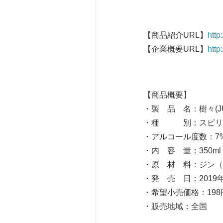
【商品紹介URL】
http
【企業概要URL】
http
【商品概要】
・製 品 名：樹々(JU
・種 別：スピリ
・アルコール度数：7
・内 容 量：350ml
・原 材 料：ジン（
・発 売 日：2019
・希望小売価格：19
・販売地域：全国