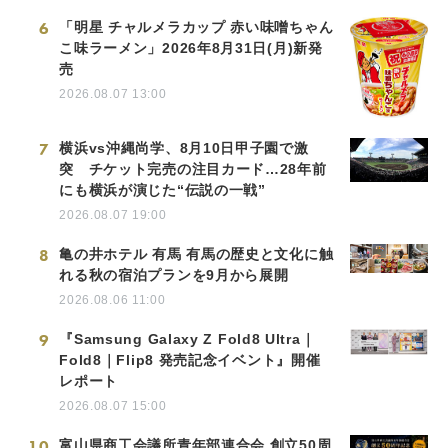
6
「明星 チャルメラカップ 赤い味噌ちゃん
こ味ラーメン」2026年8月31日(月)新発
売
2026.08.07 13:00
7
横浜vs沖縄尚学、8月10日甲子園で激
突 チケット完売の注目カード…28年前
にも横浜が演じた“伝説の一戦”
2026.08.07 19:00
8
亀の井ホテル 有馬 有馬の歴史と文化に触
れる秋の宿泊プランを9月から展開
2026.08.06 11:00
9
『Samsung Galaxy Z Fold8 Ultra｜
Fold8｜Flip8 発売記念イベント』開催
レポート
2026.08.07 15:00
10
富山県商工会議所青年部連合会 創立50周