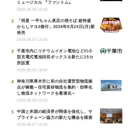
ミュージカル 『ファントム』
2026.08.06 12:00
2
「明星 一平ちゃん夜店の焼そば 超特盛
からしマヨ2個付」2026年8月24日(月)新
発売
2026.08.07 13:00
3
千葉市内にリチウムイオン電池などの小
型充電式電池回収ボックスを新たに15カ
所設置
2026.08.05 16:00
Japanese
4
神奈川県厚木市に初の自社運営型物流拠
点が稼働～住宅資材物流を集約・効率化
し物流ネットワークを最適化～
2026.08.06 13:00
English
5
中国と米国の経済界が関係を強化し、サ
プライチェーン協力の新たな機会を模索
2026.08.07 10:00