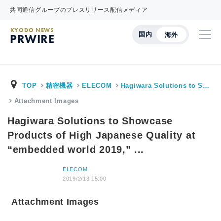
共同通信グループのプレスリリース配信メディア
KYODO NEWS
国内
海外
PRWIRE
TOP
精密機器
ELECOM
Hagiwara Solutions to S…
Attachment Images
Hagiwara Solutions to Showcase
Products of High Japanese Quality at
“embedded world 2019,” ...
ELECOM
2019/2/13 15:00
Attachment Images