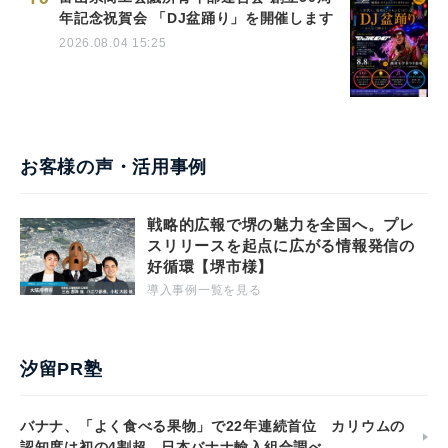
年記念祝賀会 「DJ盆踊り」を開催します
2026.08.04 15:25
お客様の声・活用事例
戦略的広報で堺の魅力を全国へ。プレ
スリリースを起点に広がる情報発信の
好循環【堺市様】
導入事例一覧を見る
汐留PR塾
バナナ、「よく食べる果物」で22年連続首位 カリウムの
認知度は初の4割超 日本バナナ輸入組合調べ