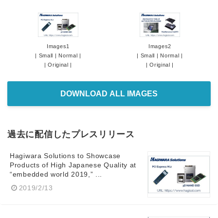
Images1
Images2
|
Small
|
Normal
|
|
Small
|
Normal
|
|
Original
|
|
Original
|
DOWNLOAD ALL IMAGES
過去に配信したプレスリリース
Hagiwara Solutions to Showcase
Products of High Japanese Quality at
“embedded world 2019,” ...
2019/2/13