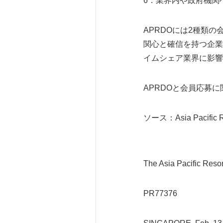
6．業界内や政府機関
APRDOには2種類
関心と確信を持つ企業
イムシェア業界に影響
APRDOと会員応募に関
ソース：Asia Pacific Re
The Asia Pacific Res
PR77376