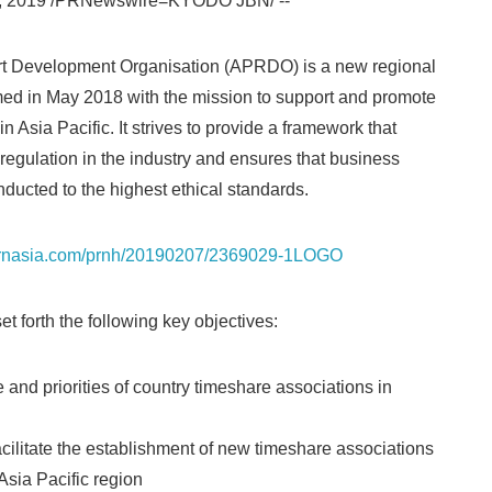
, 2019 /PRNewswire=KYODO JBN/ --
rt Development Organisation (APRDO) is a new regional
med in May 2018 with the mission to support and promote
in Asia Pacific. It strives to provide a framework that
 regulation in the industry and ensures that business
nducted to the highest ethical standards.
.prnasia.com/prnh/20190207/2369029-1LOGO
Japanese
t forth the following key objectives:
 and priorities of country timeshare associations in
cilitate the establishment of new timeshare associations
 Asia Pacific region