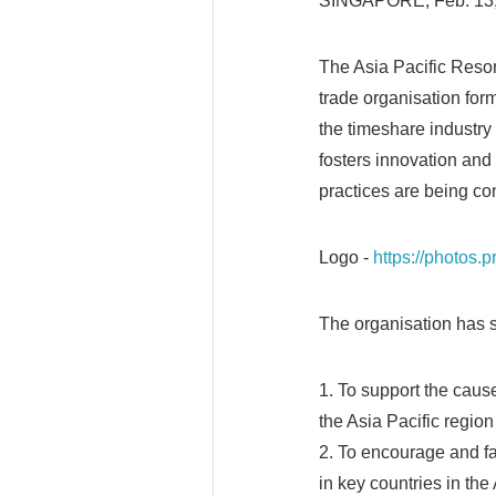
SINGAPORE, Feb. 13
The Asia Pacific Reso
trade organisation for
the timeshare industry 
fosters innovation and
practices are being co
Logo -
https://photos
The organisation has se
1. To support the cause
the Asia Pacific region
2. To encourage and fa
in key countries in the