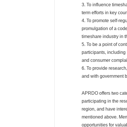
3. To influence timesh
term efforts in key coun
4. To promote self-regu
promulgation of a code
timeshare industry in t
5. To be a point of co
participants, including
and consumer complain
6. To provide research
and with government 
APRDO offers two cate
participating in the re
region, and have intere
mentioned above. Memb
opportunities for valu