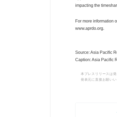
impacting the timeshare
For more information 
www.aprdo.org.
Source: Asia Pacific 
Caption: Asia Pacific
本プレスリリースは発
発表元に直接お願いい