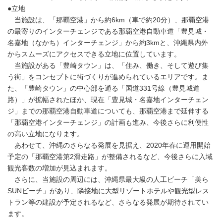
●立地
当施設は、「那覇空港」から約6km（車で約20分）、那覇空港
の最寄りのインターチェンジである那覇空港自動車道「豊見城・
名嘉地（なかち）インターチェンジ」から約3kmと、沖縄県内外
からスムーズにアクセスできる立地に位置しています。
当施設がある「豊崎タウン」は、「住み、働き、そして遊び集
う街」をコンセプトに街づくりが進められているエリアです。ま
た、「豊崎タウン」の中心部を通る「国道331号線（豊見城道
路）」が拡幅されたほか、現在「豊見城・名嘉地インターチェン
ジ」までの那覇空港自動車道についても、那覇空港まで延伸する
「那覇空港インターチェンジ」の計画も進み、今後さらに利便性
の高い立地になります。
あわせて、沖縄のさらなる発展を見据え、2020年春に運用開始
予定の「那覇空港第2滑走路」が整備されるなど、今後さらに入域
観光客数の増加が見込まれます。
さらに、当施設の周辺には、沖縄県最大級の人工ビーチ「美ら
SUNビーチ」があり、隣接地に大型リゾートホテルや観光型レス
トラン等の建設が予定されるなど、さらなる発展が期待されてい
ます。