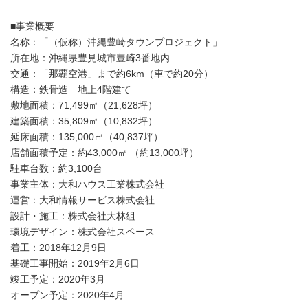
■事業概要
名称：「（仮称）沖縄豊崎タウンプロジェクト」
所在地：沖縄県豊見城市豊崎3番地内
交通：「那覇空港」まで約6km（車で約20分）
構造：鉄骨造 地上4階建て
敷地面積：71,499㎡（21,628坪）
建築面積：35,809㎡（10,832坪）
延床面積：135,000㎡（40,837坪）
店舗面積予定：約43,000㎡ （約13,000坪）
駐車台数：約3,100台
事業主体：大和ハウス工業株式会社
運営：大和情報サービス株式会社
設計・施工：株式会社大林組
環境デザイン：株式会社スペース
着工：2018年12月9日
基礎工事開始：2019年2月6日
竣工予定：2020年3月
オープン予定：2020年4月