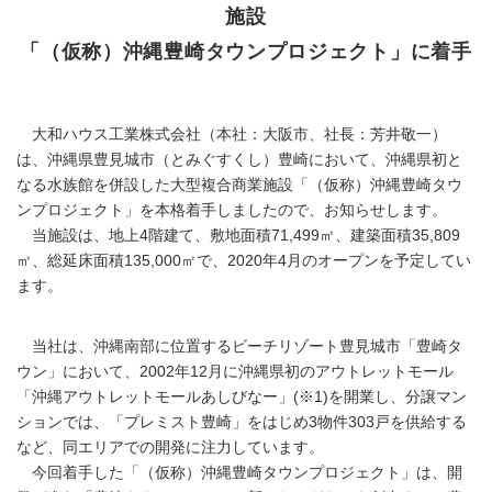
施設
「（仮称）沖縄豊崎タウンプロジェクト」に着手
大和ハウス工業株式会社（本社：大阪市、社長：芳井敬一）
は、沖縄県豊見城市（とみぐすくし）豊崎において、沖縄県初と
なる水族館を併設した大型複合商業施設「（仮称）沖縄豊崎タウ
ンプロジェクト」を本格着手しましたので、お知らせします。
当施設は、地上4階建て、敷地面積71,499㎡、建築面積35,809
㎡、総延床面積135,000㎡で、2020年4月のオープンを予定してい
ます。
当社は、沖縄南部に位置するビーチリゾート豊見城市「豊崎タ
ウン」において、2002年12月に沖縄県初のアウトレットモール
「沖縄アウトレットモールあしびなー」(※1)を開業し、分譲マン
ションでは、「プレミスト豊崎」をはじめ3物件303戸を供給する
など、同エリアでの開発に注力しています。
今回着手した「（仮称）沖縄豊崎タウンプロジェクト」は、開