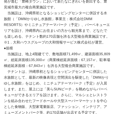
発が進む「豊崎タウン」において新たなにぎわいを創出する、豊
見城市最大の複合商業施設です。
当施設は、沖縄県初となるショッピングセンターに併設する水
族館（「DMMかりゆし水族館」事業主：株式会社DMM
RESORTS）やミニチュアテーマパーク（予定）、バーベキューエ
リアを設け、沖縄県内にお住まいの方から観光客まで、どなたで
も楽しめる、テナント数約170店舗を誇る大型複合商業施設です。
※1．大和ハウスグループの大和情報サービス株式会社が運営。
●規模
当施設は、地上4階建てで、敷地面積71,499㎡、建築面積35,809
㎡、総延床面積135,000㎡（商業棟総延床面積：67,157㎡、駐車場
棟総延床面積：67,843㎡）を誇る大型複合商業施設です。
テナントは、沖縄県初となるショッピングセンターに併設した
水族館として、最新の映像表現と空間演出を駆使した「DMMかり
ゆし水族館」をはじめ、ミニチュアテーマパーク（予定）が入居
します。また、屋上には「美らSUNビーチ」を眺めながらバーベ
キューができるエリアを設けます。さらに、マルシェとレストラ
ンを組み合わせたフードホールや大型スーパーマーケットを中心
とした食物販、大型家電量販店、ファッション、インテリア、ア
ミューズメントパーク等、約170店舗が出店する予定です。