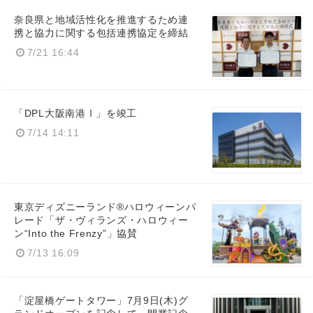
奈良県と地域活性化を推進するため連
携と協力に関する包括連携協定を締結
7/21 16:44
Japanese
「DPL大阪南港Ⅰ」を竣工
7/14 14:11
English
東京ディズニーランド®ハロウィーンパ
レード「ザ・ヴィランズ・ハロウィー
ン“Into the Frenzy”」協賛
7/13 16:09
「淀屋橋ゲートタワー」7月9日(木)グ