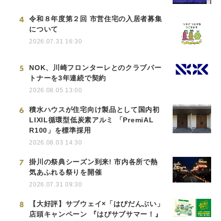
4
令和８年度第２回 市営住宅の入居者募集
について
2026.07.31 16:30
5
NOK、川崎フロンターレとのクラブパー
トナーを3年連続で契約
2026.08.05 13:00
6
積水ハウスが住宅向け製品として国内初
LIXIL循環型低炭素アルミ 「PremiAL
R100」を標準採用
2026.08.03 14:30
7
掛川の祭典シーズン到来! 市内各所で熱
気あふれる祭りを開催
2026.07.31 09:30
8
【大好評】サブウェイ×「はぴだんぶい」
店頭キャンペーン 『はぴサブサマー！』