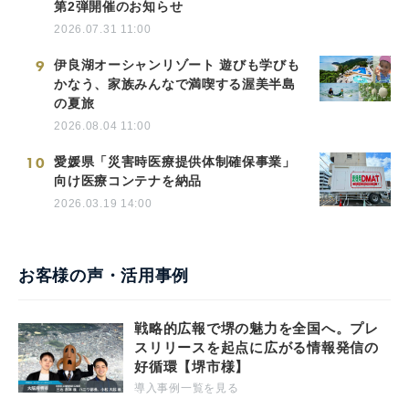
第2弾開催のお知らせ
2026.07.31 11:00
9
伊良湖オーシャンリゾート 遊びも学びも
かなう、家族みんなで満喫する渥美半島
の夏旅
2026.08.04 11:00
10
愛媛県「災害時医療提供体制確保事業」
向け医療コンテナを納品
2026.03.19 14:00
お客様の声・活用事例
戦略的広報で堺の魅力を全国へ。プレ
スリリースを起点に広がる情報発信の
好循環【堺市様】
導入事例一覧を見る