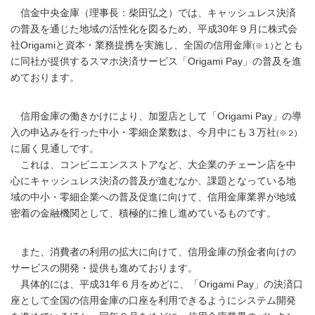
信金中央金庫（理事長：柴田弘之）では、キャッシュレス決済
の普及を通じた地域の活性化を図るため、平成30年９月に株式会
社Origamiと資本・業務提携を実施し、全国の信用金庫
ととも
(※１)
に同社が提供するスマホ決済サービス「Origami Pay」の普及を進
めております。
信用金庫の働きかけにより、加盟店として「Origami Pay」の導
入の申込みを行った中小・零細企業数は、今月中にも３万社
(※２)
に届く見通しです。
これは、コンビニエンスストアなど、大企業のチェーン店を中
心にキャッシュレス決済の普及が進むなか、課題となっている地
域の中小・零細企業への普及促進に向けて、信用金庫業界が地域
密着の金融機関として、積極的に推し進めているものです。
また、消費者の利用の拡大に向けて、信用金庫の預金者向けの
サービスの開発・提供も進めております。
具体的には、平成31年６月をめどに、「Origami Pay」の決済口
座として全国の信用金庫の口座を利用できるようにシステム開発