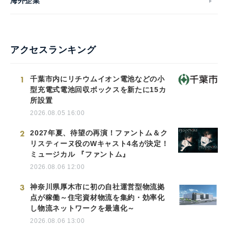
海外企業
アクセスランキング
1
千葉市内にリチウムイオン電池などの小
型充電式電池回収ボックスを新たに15カ
所設置
2026.08.05 16:00
2
2027年夏、待望の再演！ファントム＆ク
リスティーヌ役のWキャスト4名が決定！
ミュージカル 『ファントム』
2026.08.06 12:00
3
神奈川県厚木市に初の自社運営型物流拠
点が稼働～住宅資材物流を集約・効率化
し物流ネットワークを最適化～
2026.08.06 13:00