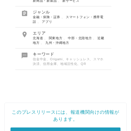
新商品・新製品
、
新サービス

ジャンル
金融・保険・証券
、
スマートフォン・携帯電
話
、
アプリ

エリア
北海道
、
関東地方
、
中部・北陸地方
、
近畿
地方
、
九州・沖縄地方

キーワード
信金中金、Origami、キャッシュレス、スマホ
決済、信用金庫、地域活性化、QR
このプレスリリースには、報道機関向けの情報が
あります。