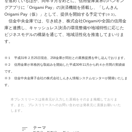
を進めているほか、同年９月をめどに、信用金庫業界のバンキン
グアプリに「Origami Pay」の決済機能を搭載し、「しんきん
Origami Pay（仮）」として、提供を開始する予定です
。
(※３)
信金中央金庫では、引き続き、株式会社Origamiや全国の信用金
庫と連携し、キャッシュレス決済の環境整備や地域特性に応じた
ビジネスモデルの構築を通じて、地域活性化を推進してまいりま
す。
※１ 平成31年２月25日現在、258金庫が同社との業務提携を申し込んでおります。
※２ 信用金庫が本格的な取組みを開始した平成30年11月から約４か月間の実績値
です。
※３ 信金中央金庫子会社の株式会社しんきん情報システムセンターが開発いたしま
す。
本プレスリリースは発表元が入力した原稿をそのまま掲載しておりま
す。また、プレスリリースへのお問い合わせは発表元に直接お願いいた
します。

テーマ