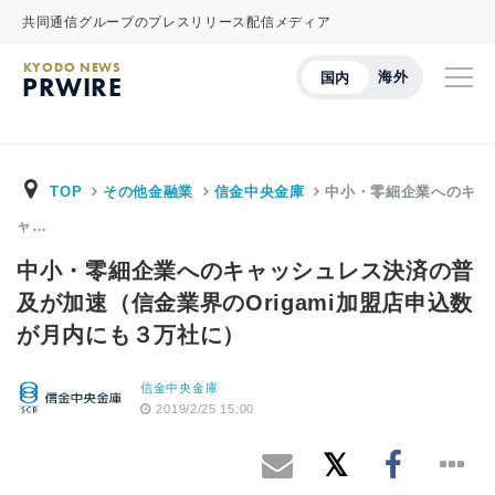
共同通信グループのプレスリリース配信メディア
KYODO NEWS
海外
国内
PRWIRE
TOP
その他金融業
信金中央金庫
中小・零細企業へのキ
ャ…
中小・零細企業へのキャッシュレス決済の普
及が加速（信金業界のOrigami加盟店申込数
が月内にも３万社に）
信金中央金庫
2019/2/25 15:00