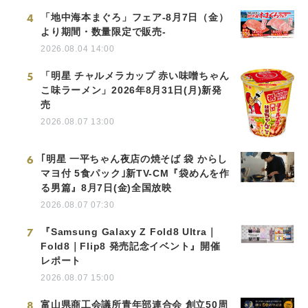
4
「地中海本まぐろ」フェア-8月7日（金）
より期間・数量限定で販売-
2026.08.04 14:00
5
「明星 チャルメラカップ 赤い味噌ちゃん
こ味ラーメン」2026年8月31日(月)新発
売
2026.08.07 13:00
6
｢明星 一平ちゃん夜店の焼そば 袋 からし
マヨ付 5食パック｣新TV-CM『袋めんを作
る男篇』8月7日(金)全国放映
2026.08.07 07:30
7
『Samsung Galaxy Z Fold8 Ultra｜
Fold8｜Flip8 発売記念イベント』開催
レポート
2026.08.07 15:00
8
富山県商工会議所青年部連合会 創立50周