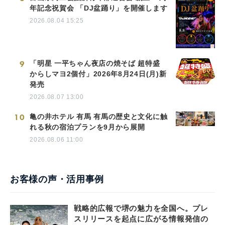
年記念祝賀会 「DJ盆踊り」を開催します
2026.08.04 15:25
9
「明星 一平ちゃん夜店の焼そば 超特盛
からしマヨ2個付」2026年8月24日(月)新
発売
2026.08.07 13:00
10
亀の井ホテル 有馬 有馬の歴史と文化に触
れる秋の宿泊プランを9月から展開
2026.08.06 11:00
お客様の声・活用事例
戦略的広報で堺の魅力を全国へ。プレ
スリリースを起点に広がる情報発信の