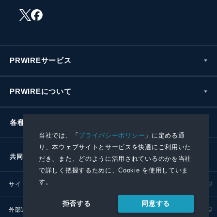
PRWIREサービス
PRWIREについて
各種お問い合わせ
当社では、「
プライバシーポリシー
」に定める通
り、本ウェブサイトとサービスを快適にご利用いた
共同通信社グループ
だき、また、どのように活用されているのかを当社
で詳しく把握するために、Cookie を使用していま
す。
サイトポリシー
プライバシーポリシー
同意する
拒否する
外部送信ポリシー
プレスリリース取扱基準