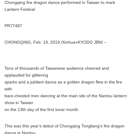
Chongqing fire dragon dance performed in Taiwan to mark
Lantern Festival
PR77487
CHONGQING, Feb. 19, 2019 /Xinhua=KYODO JBN/ --
Tens of thousands of Taiwanese audience cheered and
applauded for glittering
sparks and a jubilant dance as a golden dragon flew in the fire
with
bare-chested men dancing at the main site of the Nantou lantern
show in Taiwan
on the 13th day of the first lunar month.
This was this year's debut of Chongqing Tongliang's fire dragon
dance in Nantou