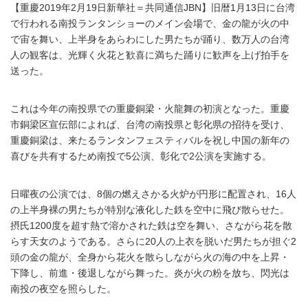
【重慶2019年2月19日新華社＝共同通信JBN】旧暦1月13日に台湾
で行われる南投ランタンショーのメイン会場で、金の龍が火の中
で宙を舞い、上半身をあらわにした男たちが踊り、数万人の台湾
人の観客は、光輝く火花と歓喜に満ちた踊りに歓声を上げ拍手を
送った。
これは今年の南投県での重慶銅梁・火龍舞の初演となった。重慶
市銅梁区宣伝部によれば、台湾の南投県と彰化県の招待を受け、
重慶銅梁は、来たるランタンフェスティバルを祝し中国の新年の
喜びを共有するため南投で5公演、彰化で2公演を実施する。
日曜夜の公演では、8個の燃えさかる火炉が円形に配置され、16人
の上半身裸の男たちが特別な液化した鉄を空中に飛び散らせた。
摂氏1200度を超す熱で溶かされた鉄は空を舞い、さながら花を散
らす天女のようである。さらに20人の上衣を脱いだ男たちが担ぐ2
頭の金の龍が、全身から花火を散らしながら火の海の中を上昇・
下降し、前進・後退しながら舞った。炎が火の粉を放ち、閃光は
南投の夜空を照らした。