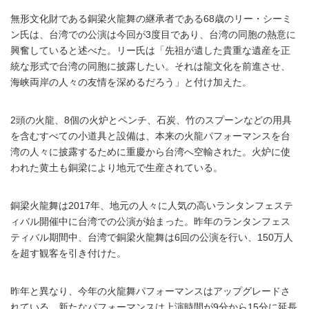
無形文化財である銅梁火龍舞の継承者である68歳のリー・シーミ
ン氏は、台湾での公演は今回が3度目であり、台湾の同胞の熱意に
興奮していると述べた。リー氏は「先祖が遺した貴重な遺産を正
統な形式で台湾の同胞に披露したい。それは龍文化を前進させ、
海峡両岸の人々の友情を深めるだろう」と付け加えた。
2頭の火龍、8個の火炉とペンチ、石炭、竹のスプーンなどの用具
を含むすべての小道具と設備は、本来の火龍パフォーマンスを台
湾の人々に披露するために重慶から台湾へ空輸された。火炉に使
われた黄土も銅梁により地元で生産されている。
銅梁火龍舞は2017年、地元の人々に人気の高いランタンフェステ
ィバル開催中に台湾での公演が始まった。昨年のランタンフェス
ティバル期間中、台湾で銅梁火龍舞は6回の公演を行い、150万人
を超す観客を引き付けた。
昨年と異なり、今年の火龍舞パフォーマンスはアップグレードさ
れている。新たなパフォーマンスは上演時間が9分から15分に延長