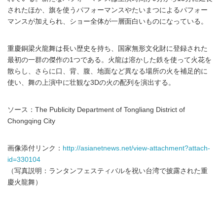
されたほか、旗を使うパフォーマンスやたいまつによるパフォー
マンスが加えられ、ショー全体が一層面白いものになっている。
重慶銅梁火龍舞は長い歴史を持ち、国家無形文化財に登録された
最初の一群の傑作の1つである。火龍は溶かした鉄を使って火花を
散らし、さらに口、背、腹、地面など異なる場所の火を補足的に
使い、舞の上演中に壮観な3Dの火の配列を演出する。
ソース：The Publicity Department of Tongliang District of
Chongqing City
画像添付リンク：
http://asianetnews.net/view-attachment?attach-
id=330104
（写真説明：ランタンフェスティバルを祝い台湾で披露された重
慶火龍舞）