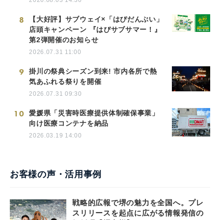
8
【大好評】サブウェイ×「はぴだんぶい」
店頭キャンペーン 『はぴサブサマー！』
第2弾開催のお知らせ
2026.07.31 11:00
9
掛川の祭典シーズン到来! 市内各所で熱
気あふれる祭りを開催
2026.07.31 09:30
10
愛媛県「災害時医療提供体制確保事業」
向け医療コンテナを納品
2026.03.19 14:00
お客様の声・活用事例
戦略的広報で堺の魅力を全国へ。プレ
スリリースを起点に広がる情報発信の