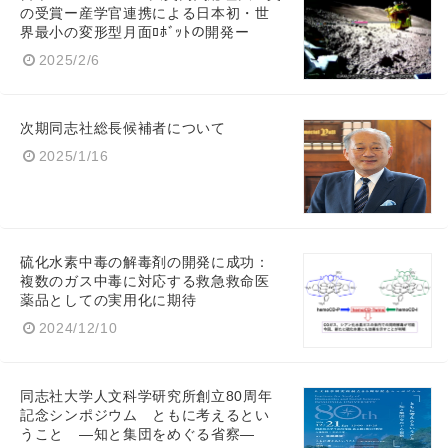
の受賞ー産学官連携による日本初・世
界最小の変形型月面ﾛﾎﾞｯﾄの開発ー
2025/2/6
次期同志社総長候補者について
2025/1/16
硫化水素中毒の解毒剤の開発に成功：
複数のガス中毒に対応する救急救命医
薬品としての実用化に期待
2024/12/10
同志社大学人文科学研究所創立80周年
記念シンポジウム ともに考えるとい
うこと ―知と集団をめぐる省察―