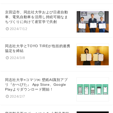
京田辺市、同志社大学および日産自動
車、電気自動車を活用し持続可能なま
English
ちづくりに向けて産官学で共創
2024/7/12
同志社大学とTOYO TIREが包括的連携
協定を締結
2024/3/8
同志社大学×コマツ㈱ 壁紙AI識別アプ
リ『かべぴた』 App Store、Google
Playよりダウンロード開始！
2024/2/7