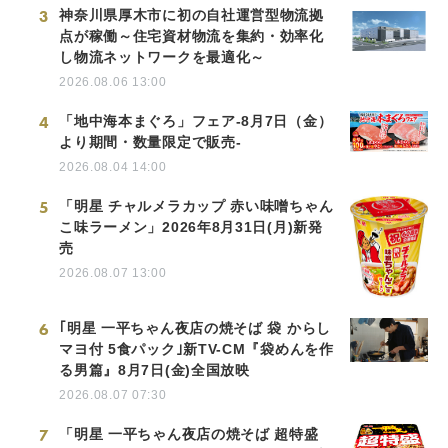
3
神奈川県厚木市に初の自社運営型物流拠
点が稼働～住宅資材物流を集約・効率化
し物流ネットワークを最適化～
2026.08.06 13:00
4
「地中海本まぐろ」フェア-8月7日（金）
より期間・数量限定で販売-
2026.08.04 14:00
5
「明星 チャルメラカップ 赤い味噌ちゃん
こ味ラーメン」2026年8月31日(月)新発
売
2026.08.07 13:00
6
｢明星 一平ちゃん夜店の焼そば 袋 からし
マヨ付 5食パック｣新TV-CM『袋めんを作
る男篇』8月7日(金)全国放映
2026.08.07 07:30
7
「明星 一平ちゃん夜店の焼そば 超特盛