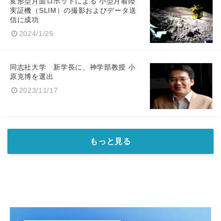
変形型月面ロボットによる 小型月着陸
実証機（SLIM）の撮影およびデータ送
信に成功
2024/1/25
同志社大学 新学長に、神学部教授 小
原克博を選出
2023/11/17
もっと見る