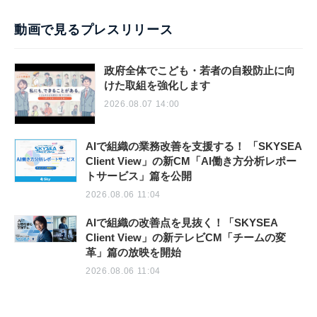
動画で見るプレスリリース
政府全体でこども・若者の自殺防止に向
けた取組を強化します
2026.08.07 14:00
AIで組織の業務改善を支援する！ 「SKYSEA
Client View」の新CM「AI働き方分析レポー
トサービス」篇を公開
2026.08.06 11:04
AIで組織の改善点を見抜く！「SKYSEA
Client View」の新テレビCM「チームの変
革」篇の放映を開始
2026.08.06 11:04