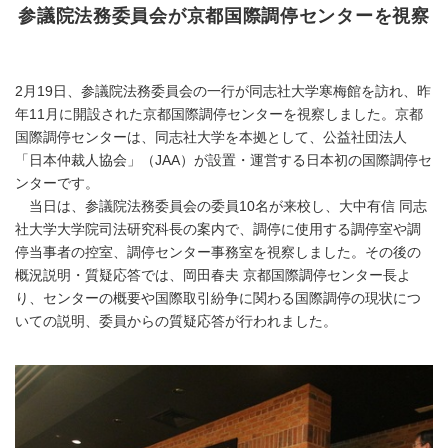
参議院法務委員会が京都国際調停センターを視察
2月19日、参議院法務委員会の一行が同志社大学寒梅館を訪れ、昨
年11月に開設された京都国際調停センターを視察しました。京都
国際調停センターは、同志社大学を本拠として、公益社団法人
「日本仲裁人協会」（JAA）が設置・運営する日本初の国際調停セ
ンターです。
当日は、参議院法務委員会の委員10名が来校し、大中有信 同志
社大学大学院司法研究科長の案内で、調停に使用する調停室や調
停当事者の控室、調停センター事務室を視察しました。その後の
概況説明・質疑応答では、岡田春夫 京都国際調停センター長よ
り、センターの概要や国際取引紛争に関わる国際調停の現状につ
いての説明、委員からの質疑応答が行われました。