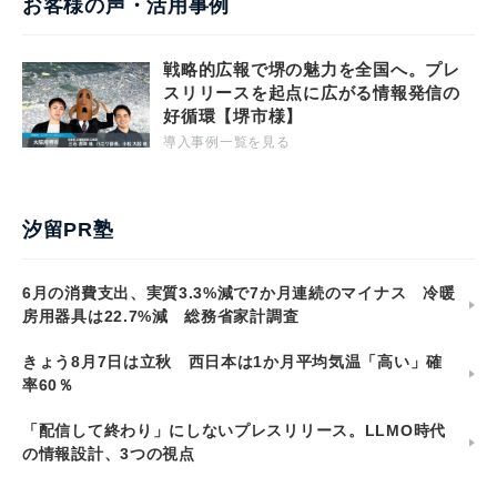
お客様の声・活用事例
戦略的広報で堺の魅力を全国へ。プレ
スリリースを起点に広がる情報発信の
好循環【堺市様】
導入事例一覧を見る
汐留PR塾
6月の消費支出、実質3.3%減で7か月連続のマイナス 冷暖
房用器具は22.7%減 総務省家計調査
きょう8月7日は立秋 西日本は1か月平均気温「高い」確
率60％
「配信して終わり」にしないプレスリリース。LLMO時代
の情報設計、3つの視点