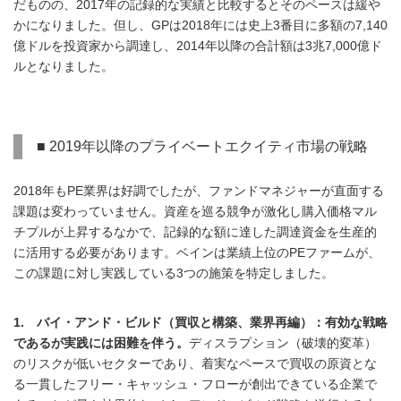
だものの、2017年の記録的な実績と比較するとそのペースは緩や
かになりました。但し、GPは2018年には史上3番目に多額の7,140
億ドルを投資家から調達し、2014年以降の合計額は3兆7,000億ド
ルとなりました。
■ 2019年以降のプライベートエクイティ市場の戦略
2018年もPE業界は好調でしたが、ファンドマネジャーが直面する
課題は変わっていません。資産を巡る競争が激化し購入価格マル
チプルが上昇するなかで、記録的な額に達した調達資金を生産的
に活用する必要があります。ベインは業績上位のPEファームが、
この課題に対し実践している3つの施策を特定しました。
1. バイ・アンド・ビルド（買収と構築、業界再編）：有効な戦略
であるが実践には困難を伴う。
ディスラプション（破壊的変革）
のリスクが低いセクターであり、着実なペースで買収の原資とな
る一貫したフリー・キャッシュ・フローが創出できている企業で