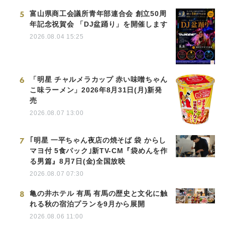
5
富山県商工会議所青年部連合会 創立50周
年記念祝賀会 「DJ盆踊り」を開催します
2026.08.04 15:25
6
「明星 チャルメラカップ 赤い味噌ちゃん
こ味ラーメン」2026年8月31日(月)新発
売
2026.08.07 13:00
7
｢明星 一平ちゃん夜店の焼そば 袋 からし
マヨ付 5食パック｣新TV-CM『袋めんを作
る男篇』8月7日(金)全国放映
2026.08.07 07:30
8
亀の井ホテル 有馬 有馬の歴史と文化に触
れる秋の宿泊プランを9月から展開
2026.08.06 11:00