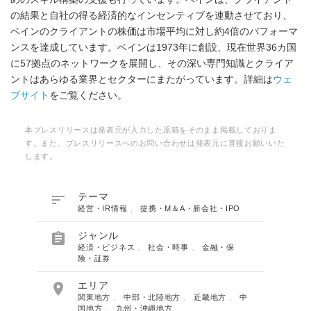
の結果と自社の得る経済的なインセンティブを連動させており、
ベインのクライアントの株価は市場平均に対し約4倍のパフォーマ
ンスを達成しています。ベインは1973年に創設、現在世界36カ国
に57拠点のネットワークを展開し、その深い専門知識とクライア
ントはあらゆる業界とセクターにまたがっています。詳細は
ウェ
ブサイト
をご覧ください。
本プレスリリースは発表元が入力した原稿をそのまま掲載しておりま
す。また、プレスリリースへのお問い合わせは発表元に直接お願いいた
します。

テーマ
経営・IR情報
、
提携・M＆A・新会社・IPO

ジャンル
経済・ビジネス
、
社会・時事
、
金融・保
険・証券

エリア
関東地方
、
中部・北陸地方
、
近畿地方
、
中
国地方
、
九州・沖縄地方