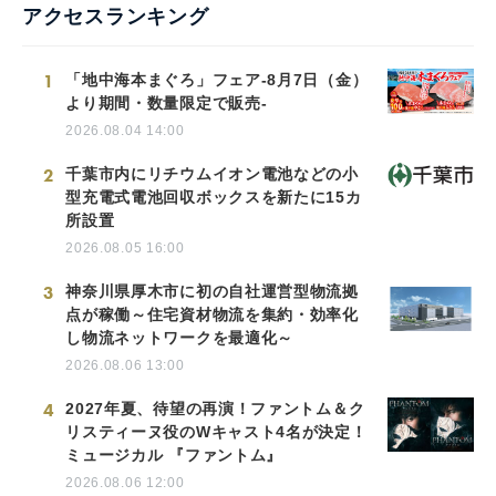
アクセスランキング
1
「地中海本まぐろ」フェア-8月7日（金）
より期間・数量限定で販売-
2026.08.04 14:00
2
千葉市内にリチウムイオン電池などの小
型充電式電池回収ボックスを新たに15カ
所設置
2026.08.05 16:00
3
神奈川県厚木市に初の自社運営型物流拠
点が稼働～住宅資材物流を集約・効率化
し物流ネットワークを最適化～
2026.08.06 13:00
4
2027年夏、待望の再演！ファントム＆ク
リスティーヌ役のWキャスト4名が決定！
ミュージカル 『ファントム』
2026.08.06 12:00