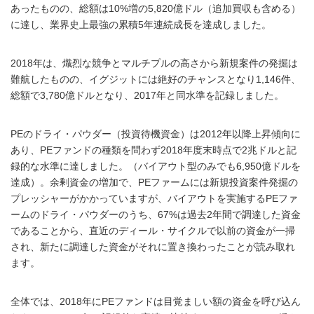
あったものの、総額は10%増の5,820億ドル（追加買収も含める）
に達し、業界史上最強の累積5年連続成長を達成しました。
2018年は、熾烈な競争とマルチプルの高さから新規案件の発掘は
難航したものの、イグジットには絶好のチャンスとなり1,146件、
総額で3,780億ドルとなり、2017年と同水準を記録しました。
PEのドライ・パウダー（投資待機資金）は2012年以降上昇傾向に
あり、PEファンドの種類を問わず2018年度末時点で2兆ドルと記
録的な水準に達しました。（バイアウト型のみでも6,950億ドルを
達成）。余剰資金の増加で、PEファームには新規投資案件発掘の
プレッシャーがかかっていますが、バイアウトを実施するPEファ
ームのドライ・パウダーのうち、67%は過去2年間で調達した資金
であることから、直近のディール・サイクルで以前の資金が一掃
され、新たに調達した資金がそれに置き換わったことが読み取れ
ます。
全体では、2018年にPEファンドは目覚ましい額の資金を呼び込ん