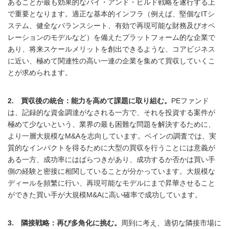
あることが最も効果的なバイ・アンド・ビルド戦略を遂行する上
で重要となります。適正な基本的インフラ（例えば、堅個なITシ
ステム、健全なバランスシート、有効で再現可能な財務及びオペ
レーションのモデルなど）を備えたプラットフォーム的な企業で
あり、将来スケールメリットを創出できるような、コアビジネス
に近い、極めて関連性の高い一連の企業を集めて買収していくこ
とが求められます。
2. 買収後の統合：能力を高めて課題に取り組む。
PEファンド
は、記録的な資金調達がなされる一方で、それを投資する案件が
極めて少ないという、業界の最も困難な問題を解決するために、
より一層大規模なM&Aを志向しています。ベインの調査では、実
質的なインパクトを得るために大型の買収を行うことには意義が
ある一方、成功率にはばらつきがあり、成功するか否かは買い手
側の経験と密接に相関していることが分かっています。大規模な
ディールを頻繁に行い、再現可能なモデルにまで昇華させること
ができた買い手が大規模M&Aに高い確率で成功しています。
3. 隣接戦略：再び多角化に挑む。
周到に考え、適切な隣接市場に