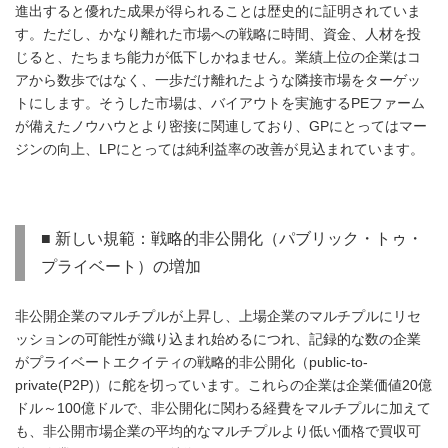
進出すると優れた成果が得られることは歴史的に証明されていま
す。ただし、かなり離れた市場への戦略に時間、資金、人材を投
じると、たちまち能力が低下しかねません。業績上位の企業はコ
アから数歩ではなく、一歩だけ離れたような隣接市場をターゲッ
トにします。そうした市場は、バイアウトを実施するPEファーム
が備えたノウハウとより密接に関連しており、GPにとってはマー
ジンの向上、LPにとっては純利益率の改善が見込まれています。
■ 新しい規範：戦略的非公開化（パブリック・トゥ・
プライベート）の増加
非公開企業のマルチプルが上昇し、上場企業のマルチプルにリセ
ッションの可能性が織り込まれ始めるにつれ、記録的な数の企業
がプライベートエクイティの戦略的非公開化（public-to-
private(P2P)）に舵を切っています。これらの企業は企業価値20億
ドル～100億ドルで、非公開化に関わる経費をマルチプルに加えて
も、非公開市場企業の平均的なマルチプルより低い価格で買収可