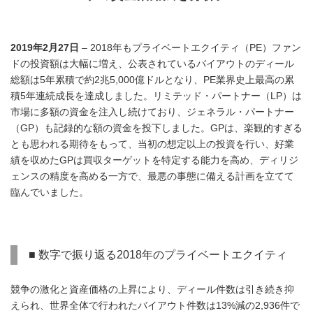
2019年2月27日
– 2018年もプライベートエクイティ（PE）ファン
ドの投資額は大幅に増え、公表されているバイアウトのディール
総額は5年累積で約2兆5,000億ドルとなり、PE業界史上最高の累
積5年連続成長を達成しました。リミテッド・パートナー（LP）は
市場に多額の資金を注入し続けており、ジェネラル・パートナー
（GP）も記録的な額の資金を投下しました。GPは、楽観的すぎる
とも思われる期待をもって、当初の想定以上の投資を行い、好業
績を収めたGPは買収ターゲットを特定する能力を高め、ディリジ
ェンスの精度を高める一方で、最悪の事態に備える計画を立てて
臨んでいました。
■ 数字で振り返る2018年のプライベートエクイティ
競争の激化と資産価格の上昇により、ディール件数は引き続き抑
えられ、世界全体で行われたバイアウト件数は13%減の2,936件で