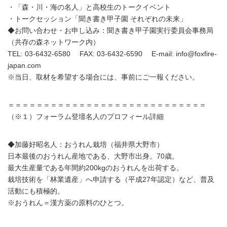
・「森・川・海の名人」と高校生のトークイベント
・トークセッション「聞き書き甲子園 それぞれの未来」
◆お問い合わせ・お申し込み：聞き書き甲子園実行委員会事務局
（共存の森ネットワーク内）
TEL: 03-6432-6580 FAX: 03-6432-6590 E-mail: info@foxfire-
japan.com
※当日、取材を希望する場合には、事前にご一報ください。
＝＝＝＝＝＝＝＝＝＝＝＝＝＝＝＝＝＝＝＝＝＝＝＝＝＝＝＝
（※１）フォーラム登壇名人のプロフィール詳細
◆加藤好昭名人：おうれん栽培（福井県大野市）
日本最後のおうれん産地である、大野市出身。70歳。
最大生産量である年間約200kgのおうれんを出荷する。
栽培技術を「林業遺産」へ申請する（平成27年認定）など、普及
活動にも積極的。
※おうれん＝漢方薬の原料のひとつ。