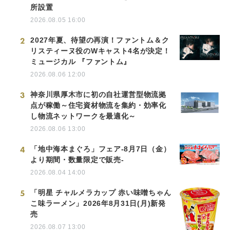
所設置
2026.08.05 16:00
2
2027年夏、待望の再演！ファントム＆ク
リスティーヌ役のWキャスト4名が決定！
ミュージカル 『ファントム』
2026.08.06 12:00
3
神奈川県厚木市に初の自社運営型物流拠
点が稼働～住宅資材物流を集約・効率化
し物流ネットワークを最適化～
2026.08.06 13:00
4
「地中海本まぐろ」フェア-8月7日（金）
より期間・数量限定で販売-
2026.08.04 14:00
5
「明星 チャルメラカップ 赤い味噌ちゃん
こ味ラーメン」2026年8月31日(月)新発
売
2026.08.07 13:00