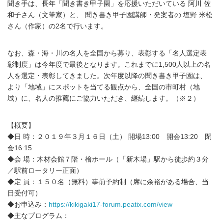
聞き手は、長年「聞き書き甲子園」を応援いただいている 阿川 佐
和子さん（文筆家）と、 聞き書き甲子園講師・発案者の 塩野 米松
さん（作家）の2名で行います。
なお、森・海・川の名人を全国から募り、表彰する「名人選定表
彰制度」は今年度で最後となります。これまでに1,500人以上の名
人を選定・表彰してきました。次年度以降の聞き書き甲子園は、
より「地域」にスポットを当てる観点から、全国の市町村（地
域）に、名人の推薦にご協力いただき、継続します。（※２）
【概要】
◆日 時：２０１９年３月１６日（土） 開場13:00 開会13:20 閉
会16:15
◆会 場：木材会館７階・檜ホール（「新木場」駅から徒歩約３分
／駅前ロータリー正面）
◆定 員：１５０名（無料）事前予約制（席に余裕がある場合、当
日受付可）
◆お申込み：
https://kikigaki17-forum.peatix.com/view
◆主なプログラム：