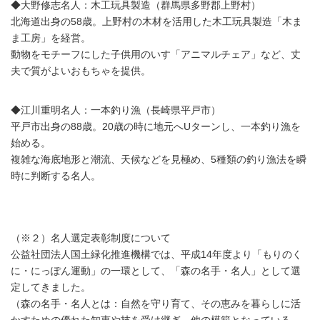
◆大野修志名人：木工玩具製造（群馬県多野郡上野村）
北海道出身の58歳。上野村の木材を活用した木工玩具製造「木ま
ま工房」を経営。
動物をモチーフにした子供用のいす「アニマルチェア」など、丈
夫で質がよいおもちゃを提供。
◆江川重明名人：一本釣り漁（長崎県平戸市）
平戸市出身の88歳。20歳の時に地元へUターンし、一本釣り漁を
始める。
複雑な海底地形と潮流、天候などを見極め、5種類の釣り漁法を瞬
時に判断する名人。
（※２）名人選定表彰制度について
公益社団法人国土緑化推進機構では、平成14年度より「もりのく
に・にっぽん運動」の一環として、「森の名手・名人」として選
定してきました。
（森の名手・名人とは：自然を守り育て、その恵みを暮らしに活