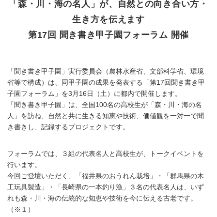
「森・川・海の名人」が、自然との向き合い方・
生き方を伝えます
第17回 聞き書き甲子園フォーラム 開催
「聞き書き甲子園」実行委員会（農林水産省、文部科学省、環境
省等で構成）は、同甲子園の成果を発表する「第17回聞き書き甲
子園フォーラム」を3月16日（土）に都内で開催します。
「聞き書き甲子園」は、全国100名の高校生が「森・川・海の名
人」を訪ね、自然と共に生きる知恵や技術、価値観を一対一で聞
き書きし、記録するプロジェクトです。
フォーラムでは、３組の代表名人と高校生が、トークイベントを
行います。
今回ご登壇いただく、「福井県のおうれん栽培」・「群馬県の木
工玩具製造」・「長崎県の一本釣り漁」３名の代表名人は、いず
れも森・川・海の伝統的な知恵や技術を今に伝える古老です。
（※１）