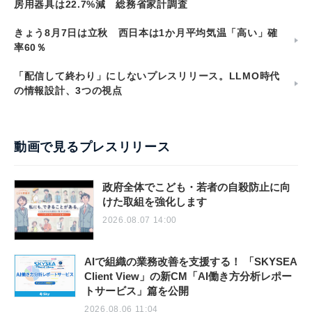
房用器具は22.7%減 総務省家計調査
きょう8月7日は立秋 西日本は1か月平均気温「高い」確
率60％
「配信して終わり」にしないプレスリリース。LLMO時代
の情報設計、3つの視点
動画で見るプレスリリース
政府全体でこども・若者の自殺防止に向
けた取組を強化します
2026.08.07 14:00
AIで組織の業務改善を支援する！ 「SKYSEA
Client View」の新CM「AI働き方分析レポー
トサービス」篇を公開
2026.08.06 11:04