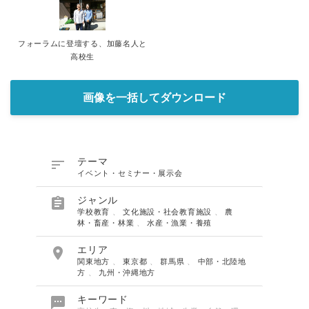
フォーラムに登壇する、加藤名人と
高校生
画像を一括してダウンロード

テーマ
イベント・セミナー・展示会

ジャンル
学校教育
、
文化施設・社会教育施設
、
農
林・畜産・林業
、
水産・漁業・養殖

エリア
関東地方
、
東京都
、
群馬県
、
中部・北陸地
方
、
九州・沖縄地方

キーワード