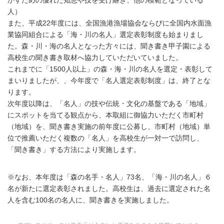
かすための優れた知恵や技を受け継ぎ、他の模範となっている
人）
また、平成22年度には、全国漁港漁場協会ならびに全国内水面漁
業協同組合による「海・川の名人」選定表彰制度も始まりまし
た。森・川・海の名人となった方々には、聞き書き甲子園による
高校生の聞き書き取材へ協力していただいていました。
これまでに「1500人以上」の森・海・川の名人を選定・表彰して
まいりましたが、、今年度で「名人選定表彰制度」は、終了とな
ります。
次年度以降は、「名人」の技や伝統・文化の基盤である「地域」
にスポットを当てる観点から、本取組に御協力いただく市町村
（地域）を、聞き書き実施の前年度に公募し、市町村（地域）単
位で推薦いただく複数の「名人」を高校生が一対一で訪問し、
「聞き書き」する方法により実施します。
※なお、本年度は「森の名手・名人」73名、「海・川の名人」６
名が新たに選定表彰されました。高校生は、過去に選定された名
人を含む100名の名人に、聞き書きを実施しました。