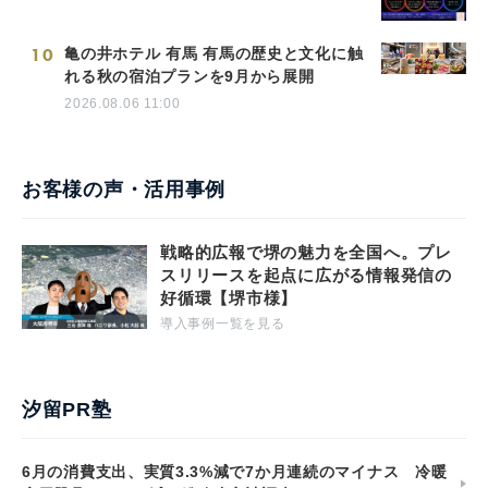
10
亀の井ホテル 有馬 有馬の歴史と文化に触
れる秋の宿泊プランを9月から展開
2026.08.06 11:00
お客様の声・活用事例
戦略的広報で堺の魅力を全国へ。プレ
スリリースを起点に広がる情報発信の
好循環【堺市様】
導入事例一覧を見る
汐留PR塾
6月の消費支出、実質3.3%減で7か月連続のマイナス 冷暖