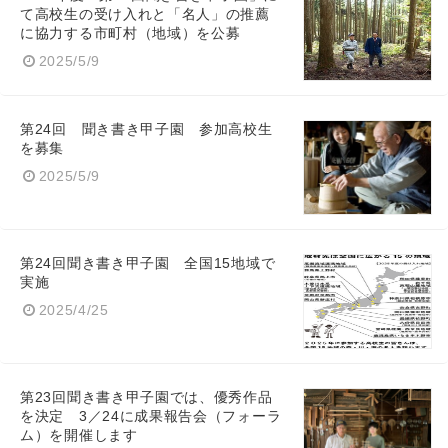
て高校生の受け入れと「名人」の推薦
に協力する市町村（地域）を公募
Japanese
2025/5/9
第24回 聞き書き甲子園 参加高校生
を募集
English
2025/5/9
第24回聞き書き甲子園 全国15地域で
実施
2025/4/25
第23回聞き書き甲子園では、優秀作品
を決定 3／24に成果報告会（フォーラ
ム）を開催します