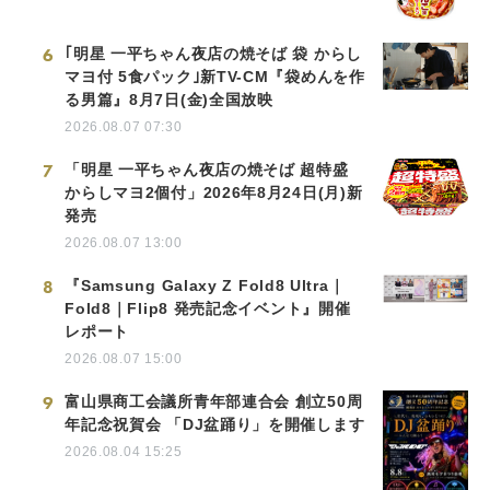
6
｢明星 一平ちゃん夜店の焼そば 袋 からし
マヨ付 5食パック｣新TV-CM『袋めんを作
る男篇』8月7日(金)全国放映
2026.08.07 07:30
7
「明星 一平ちゃん夜店の焼そば 超特盛
からしマヨ2個付」2026年8月24日(月)新
発売
2026.08.07 13:00
8
『Samsung Galaxy Z Fold8 Ultra｜
Fold8｜Flip8 発売記念イベント』開催
レポート
2026.08.07 15:00
9
富山県商工会議所青年部連合会 創立50周
年記念祝賀会 「DJ盆踊り」を開催します
2026.08.04 15:25