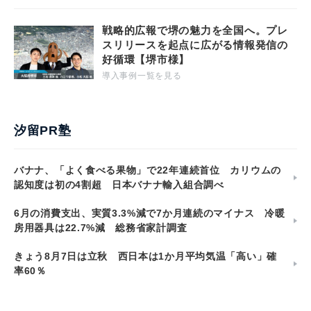
戦略的広報で堺の魅力を全国へ。プレ
スリリースを起点に広がる情報発信の
好循環【堺市様】
導入事例一覧を見る
汐留PR塾
バナナ、「よく食べる果物」で22年連続首位 カリウムの
認知度は初の4割超 日本バナナ輸入組合調べ
6月の消費支出、実質3.3%減で7か月連続のマイナス 冷暖
房用器具は22.7%減 総務省家計調査
きょう8月7日は立秋 西日本は1か月平均気温「高い」確
率60％