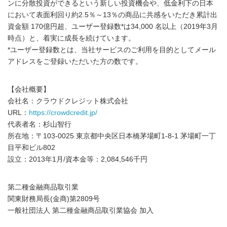
ンに分散投資ができるという新しい投資機会や、低金利下の日本
において表面利回り約2.5％～13％の商品に共感をいただき累計出
資金額 170億円超、ユーザー登録数*は34,000 名以上（2019年3月
時点）と、着実に成長を続けています。
*ユーザー登録数とは、当社サービスのご利用を目的としてメール
アドレスをご登録いただいた方の数です。
【会社概要】
会社名：クラウドクレジット株式会社
URL：
https://crowdcredit.jp/
代表者名：杉山智行
所在地：〒103-0025 東京都中央区日本橋茅場町1-8-1 茅場町一丁
目平和ビル802
設立：2013年1月/資本金等：2,084,546千円
第二種金融商品取引業
関東財務局長(金商)第2809号
一般社団法人 第二種金融商品取引業協会 加入