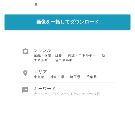
真
画像を一括してダウンロード

ジャンル
金融・保険・証券
、
資源・エネルギー
、
新
エネルギー・省エネルギー

エリア
東京都
、
神奈川県
、
埼玉県
、
千葉県

キーワード
ナイジェリア/インパクト/ベンチャー/女性