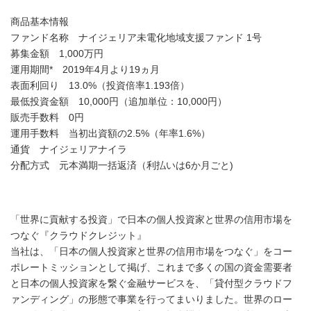
商品基本情報
ファンド名称 ナイジェリア未電化地域支援ファンド 1号
募集金額 1,000万円
運用期間* 2019年4月より19ヵ月
表面利回り 13.0%（投資倍率1.193倍）
最低投資金額 10,000円（追加単位：10,000円）
販売手数料 0円
運用手数料 当初出資額の2.5%（年率1.6%）
通貨 ナイジェリアナイラ
分配方式 元本満期一括返済（利払いは6か月ごと)
「世界に貢献する投資」で日本の個人投資家と世界の信用市場を
つなぐ『クラウドクレジット』
当社は、「日本の個人投資家と世界の信用市場をつなぐ」をコー
ポレートミッションとして掲げ、これまで多くの国の資金需要者
と日本の個人投資家を繋ぐ金融サービスを、「貸付型クラウドフ
ァンディング」の形態で事業を行ってまいりました。世界のロー