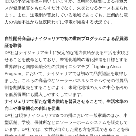
旧式の小型発電機を用いていますが、長時間の稼働による排気ガ
スが健康被害をもたらすだけでなく、火災となるケースも見られ
ます。また、送電網が普及している地域であっても、圧倒的な電
力の供給不足から昼夜問わずに停電が頻発する状況です。
自社開発商品はナイジェリアで初の世銀プログラムによる品質認
証を取得
DA社はナイジェリア全土に安定的な電力供給がある生活を実現さ
せることを使命としており、未電化地域の電化推進を目標とする
世界銀行と国際金融公社の共同イニシアチブ「Lighting Africa
Program」において、ナイジェリアでは初めて品質認証を取得し
ました。これらの高品位なソーラーパネルシステムやその付属品
割を割賦販売とすることにより、未電化地域の人々の中心を占め
る低所得層にも購入しやすくしています。
ナイジェリアで新たな電力供給を普及させることで、生活水準の
向上や事業機会の創出を促進
DA社は現在ナイジェリアの9つの州において一般家庭のほか、小
型店舗、学校、保健所などにソーラーホームシステムを販売して
います。DA社では、女性が自立した働き方を実現できることを積