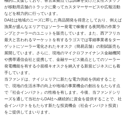
極的に支援しており、各営業拠点では訓練を受けた女性スタッフ
が移動用店舗のトラックに乗ってカスタマーサービスや広報活動
などを精力的に行っています。
DA社は地域のニーズに即した商品開発を得意としており、例えば
漁業が盛んなエリアではソーラー発電で稼働する夜間用の作業ラ
ンプとクーラーのユニットを販売しています。また、西アフリカ
最大と言われるマーケットを有するラゴスでは零細事業者をター
ゲットにソーラー電化されたキオスク（簡易店舗）の割賦販売も
展開しています。さらに、現地のマイクロファイナンス金融機関
や携帯通信会社と提携して、金融サービス拠点としてのソーラー
発電機能を有する小規模キオスクを納入する新規ビジネスにも着
手しています。
当ファンドは、ナイジェリアに新たな電力供給を供給すること
で、現地の生活水準の向上や地域の事業機会の創出をもたらす点
で『社会インパクト』の性格を有します。今後、当ファンドシリ
ーズを通して当社からDA社へ継続的に資金を提供することで、社
会インパクトをもたらす新たな投資機会（社会インパクト投資）
をご提供してまいります。