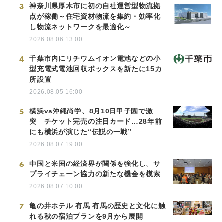
3
神奈川県厚木市に初の自社運営型物流拠
点が稼働～住宅資材物流を集約・効率化
し物流ネットワークを最適化～
2026.08.06 13:00
4
千葉市内にリチウムイオン電池などの小
型充電式電池回収ボックスを新たに15カ
所設置
2026.08.05 16:00
5
横浜vs沖縄尚学、8月10日甲子園で激
突 チケット完売の注目カード…28年前
にも横浜が演じた“伝説の一戦”
2026.08.07 19:00
6
中国と米国の経済界が関係を強化し、サ
プライチェーン協力の新たな機会を模索
2026.08.07 10:00
7
亀の井ホテル 有馬 有馬の歴史と文化に触
れる秋の宿泊プランを9月から展開