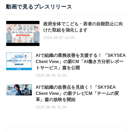
動画で見るプレスリリース
政府全体でこども・若者の自殺防止に向
けた取組を強化します
2026.08.07 14:00
AIで組織の業務改善を支援する！ 「SKYSEA
Client View」の新CM「AI働き方分析レポー
トサービス」篇を公開
2026.08.06 11:04
AIで組織の改善点を見抜く！「SKYSEA
Client View」の新テレビCM「チームの変
革」篇の放映を開始
2026.08.06 11:04