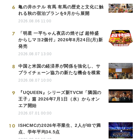
6
亀の井ホテル 有馬 有馬の歴史と文化に触
れる秋の宿泊プランを9月から展開
2026.08.06 11:00
7
「明星 一平ちゃん夜店の焼そば 超特盛
からしマヨ2個付」2026年8月24日(月)新
発売
2026.08.07 13:00
8
中国と米国の経済界が関係を強化し、サ
プライチェーン協力の新たな機会を模索
2026.08.07 10:00
9
『UQUEEN』シリーズ新TVCM「隣国の
王子」篇 2026年7月1日（水）からオン
エア開始
2026.07.01 00:00
10
ISHCMCの2026年卒業生、2人がIBで満
点、学年平均34.5点