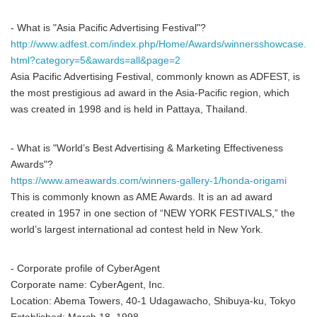
- What is "Asia Pacific Advertising Festival"?
http://www.adfest.com/index.php/Home/Awards/winnersshowcase.
html?category=5&awards=all&page=2
Asia Pacific Advertising Festival, commonly known as ADFEST, is
the most prestigious ad award in the Asia-Pacific region, which
was created in 1998 and is held in Pattaya, Thailand.
- What is "World’s Best Advertising & Marketing Effectiveness
Awards"?
https://www.ameawards.com/winners-gallery-1/honda-origami
This is commonly known as AME Awards. It is an ad award
created in 1957 in one section of “NEW YORK FESTIVALS,” the
world’s largest international ad contest held in New York.
- Corporate profile of CyberAgent
Corporate name: CyberAgent, Inc.
Location: Abema Towers, 40-1 Udagawacho, Shibuya-ku, Tokyo