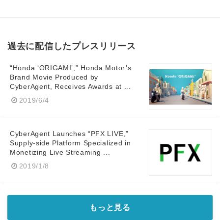
Japanese
過去に配信したプレスリリース
“Honda ‘ORIGAMI’,” Honda Motor’s
English
Brand Movie Produced by
CyberAgent, Receives Awards at ...
2019/6/4
CyberAgent Launches “PFX LIVE,”
Supply-side Platform Specialized in
Monetizing Live Streaming ...
2019/1/8
もっと見る