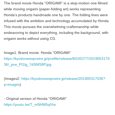
The brand movie Honda “ORIGAMI” is a stop-motion one filmed
while moving origami (paper-folding art) works representing
Honda’s products handmade one by one. The folding lines were
infused with the ambition and technology accumulated by Honda.
This movie pursues the overwhelming craftsmanship while
endeavoring to depict everything, including the background, with
origami works without using CG.
Image1: Brand movie: Honda “ORIGAMI”
https://kyodonewsprwire.jp/prwfile/release/M105277/2019053170
36/_prw_PI1lg_7dSNfS8P.jpg
(Images2:
https://kyodonewsprwire.jp/release/201905317036?
p=images
)
- Original version of Honda “ORIGAMI”
https://youtu.be/T_mNHM5qIVw