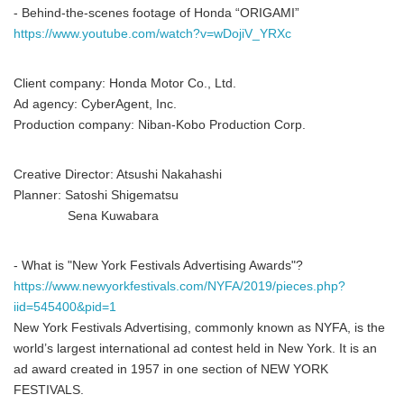
- Behind-the-scenes footage of Honda “ORIGAMI”
https://www.youtube.com/watch?v=wDojiV_YRXc
Client company: Honda Motor Co., Ltd.
Ad agency: CyberAgent, Inc.
Production company: Niban-Kobo Production Corp.
Creative Director: Atsushi Nakahashi
Planner: Satoshi Shigematsu
Sena Kuwabara
- What is "New York Festivals Advertising Awards"?
https://www.newyorkfestivals.com/NYFA/2019/pieces.php?
iid=545400&pid=1
New York Festivals Advertising, commonly known as NYFA, is the
world’s largest international ad contest held in New York. It is an
ad award created in 1957 in one section of NEW YORK
FESTIVALS.