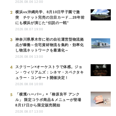
2026.08.06 12:00
2
横浜vs沖縄尚学、8月10日甲子園で激
突 チケット完売の注目カード…28年前
にも横浜が演じた“伝説の一戦”
2026.08.07 19:00
3
神奈川県厚木市に初の自社運営型物流拠
点が稼働～住宅資材物流を集約・効率化
し物流ネットワークを最適化～
2026.08.06 13:00
4
スクリーン×オーケストラで体感。ジョ
ン・ウィリアムズ：シネマ・スペクタキ
ュラー・コンサート開催決定！
2026.08.08 10:00
5
「横濱ハーバー」×「柳原良平 アンク
ル」 限定コラボ商品＆メニューが登場
8月17日から限定販売開始
2026.08.07 13:00