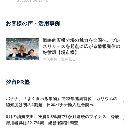
2026.08.06 15:40
お客様の声・活用事例
戦略的広報で堺の魅力を全国へ。プレ
スリリースを起点に広がる情報発信の
好循環【堺市様】
導入事例一覧を見る
汐留PR塾
バナナ、「よく食べる果物」で22年連続首位 カリウムの
認知度は初の4割超 日本バナナ輸入組合調べ
6月の消費支出、実質3.3%減で7か月連続のマイナス 冷暖
房用器具は22.7%減 総務省家計調査