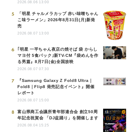
2026.08.06 13:00
5
「明星 チャルメラカップ 赤い味噌ちゃん
こ味ラーメン」2026年8月31日(月)新発
売
2026.08.07 13:00
6
｢明星 一平ちゃん夜店の焼そば 袋 からし
マヨ付 5食パック｣新TV-CM『袋めんを作
る男篇』8月7日(金)全国放映
2026.08.07 07:30
7
『Samsung Galaxy Z Fold8 Ultra｜
Fold8｜Flip8 発売記念イベント』開催
レポート
2026.08.07 15:00
8
富山県商工会議所青年部連合会 創立50周
年記念祝賀会 「DJ盆踊り」を開催します
2026.08.04 15:25