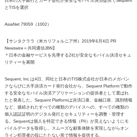
日本の大手銀行とカード会社が安全なモバイル決済提供でSequent
とTISを選択
AsiaNet 79059（1002）
【サンタクララ（米カリフォルニア州）2019年6月4日 PR
Newswire＝共同通信JBN】
＊日本の金融サービスを先導する2社が安全なモバイル決済セキュ
リティーを展開
Sequent, Inc.は4日、同社と日本のTIS株式会社が日本のメガバン
クならびに大手決済カード発行会社から、Sequent Platformで動作
する安全なモバイル決済アプリケーションの提供者として選ばれ
たと発表した。Sequent Platformは決済口座、金融口座、識別情報
など、接続されたすべての種類のデバイスへの、すべての種類の
個人認証証明のデジタル発行とセキュリティーを調整・管理す
る。Sequentは個人を特定できる情報（PII）が見えないようにモ
バイルデータを取得し、スムーズな顧客体験を実現しながらオン
ライン犯罪者の役にたたない形で情報を提供する。