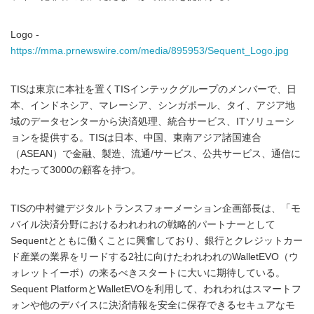
Logo -
https://mma.prnewswire.com/media/895953/Sequent_Logo.jpg
TISは東京に本社を置くTISインテックグループのメンバーで、日
本、インドネシア、マレーシア、シンガポール、タイ、アジア地
域のデータセンターから決済処理、統合サービス、ITソリューシ
ョンを提供する。TISは日本、中国、東南アジア諸国連合
（ASEAN）で金融、製造、流通/サービス、公共サービス、通信に
わたって3000の顧客を持つ。
TISの中村健デジタルトランスフォーメーション企画部長は、「モ
バイル決済分野におけるわれわれの戦略的パートナーとして
Sequentとともに働くことに興奮しており、銀行とクレジットカー
ド産業の業界をリードする2社に向けたわれわれのWalletEVO（ウ
ォレットイーボ）の来るべきスタートに大いに期待している。
Sequent PlatformとWalletEVOを利用して、われわれはスマートフ
ォンや他のデバイスに決済情報を安全に保存できるセキュアなモ