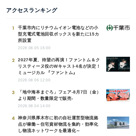
アクセスランキング
1
千葉市内にリチウムイオン電池などの小
型充電式電池回収ボックスを新たに15カ
所設置
2026.08.05 16:00
2
2027年夏、待望の再演！ファントム＆ク
リスティーヌ役のWキャスト4名が決定！
ミュージカル 『ファントム』
2026.08.06 12:00
3
「地中海本まぐろ」フェア-8月7日（金）
より期間・数量限定で販売-
2026.08.04 14:00
4
神奈川県厚木市に初の自社運営型物流拠
点が稼働～住宅資材物流を集約・効率化
し物流ネットワークを最適化～