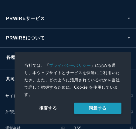
PRWIREサービス
PRWIREについて
各種お問い合わせ
当社では、「
プライバシーポリシー
」に定める通
り、本ウェブサイトとサービスを快適にご利用いた
共同通信社グループ
だき、また、どのように活用されているのかを当社
で詳しく把握するために、Cookie を使用していま
す。
サイトポリシー
プライバシーポリシー
同意する
拒否する
外部送信ポリシー
プレスリリース取扱基準
運営会社
RSS