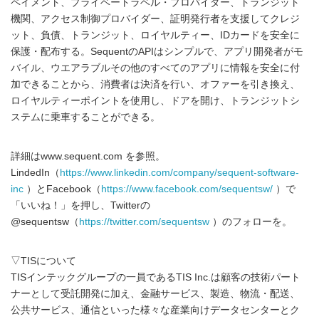
ペイメント、プライベートラベル・プロバイダー、トランジット
機関、アクセス制御プロバイダー、証明発行者を支援してクレジ
ット、負債、トランジット、ロイヤルティー、IDカードを安全に
保護・配布する。SequentのAPIはシンプルで、アプリ開発者がモ
バイル、ウエアラブルその他のすべてのアプリに情報を安全に付
加できることから、消費者は決済を行い、オファーを引き換え、
ロイヤルティーポイントを使用し、ドアを開け、トランジットシ
ステムに乗車することができる。
詳細はwww.sequent.com を参照。
LindedIn（
https://www.linkedin.com/company/sequent-software-
inc
）とFacebook（
https://www.facebook.com/sequentsw/
）で
「いいね！」を押し、Twitterの
@sequentsw（
https://twitter.com/sequentsw
）のフォローを。
▽TISについて
TISインテックグループの一員であるTIS Inc.は顧客の技術パート
ナーとして受託開発に加え、金融サービス、製造、物流・配送、
公共サービス、通信といった様々な産業向けデータセンターとク