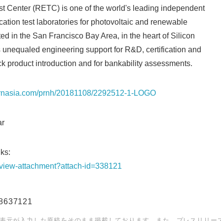
 Center (RETC) is one of the world's leading independent
cation test laboratories for photovoltaic and renewable
ed in the San Francisco Bay Area, in the heart of Silicon
 unequaled engineering support for R&D, certification and
track product introduction and for bankability assessments.
.prnasia.com/prnh/20181108/2292512-1-LOGO
r
ks:
t/view-attachment?attach-id=338121
88637121
表元が入力した原稿をそのまま掲載しております。また、プレスリリー