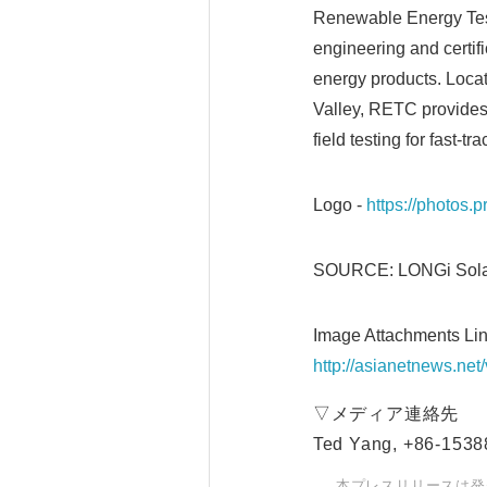
Renewable Energy Test
engineering and certifi
energy products. Locat
Valley, RETC provides
field testing for fast-
Logo -
https://photos
SOURCE: LONGi Sola
Image Attachments Lin
http://asianetnews.ne
▽メディア連絡先
Ted Yang, +86-153
本プレスリリースは発