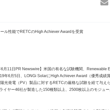
性能でRETCのHigh Achiever Awardを受賞
11日PR Newswire】米国の有名な試験機関、Renewable Ener
019年6月5日、LONGi SolarにHigh Achiever Award（
の太陽光発電（PV）製品に対するRETCの厳格な試験を経て与え
ライヤー46社が製造した150種類以上、2500枚以上のモジュ