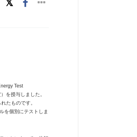
gy Test
優秀成績賞）を授与しました。
られたものです。
ールを個別にテストしま