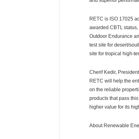
and superior performa
RETC is ISO 17025 accr
awarded CBTL status, 
Outdoor Endurance and
test site for desert/so
site for tropical high-
Cherif Kedir, Presiden
RETC will help the ent
on the reliable proper
products that pass this
higher value for its hig
About Renewable Ener