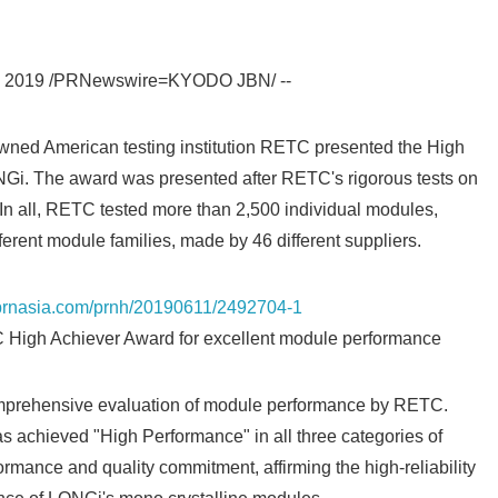
1, 2019 /PRNewswire=KYODO JBN/ --
wned American testing institution RETC presented the High
Gi. The award was presented after RETC's rigorous tests on
In all, RETC tested more than 2,500 individual modules,
ferent module families, made by 46 different suppliers.
s.prnasia.com/prnh/20190611/2492704-1
Japanese
igh Achiever Award for excellent module performance
 comprehensive evaluation of module performance by RETC.
as achieved "High Performance" in all three categories of
rformance and quality commitment, affirming the high-reliability