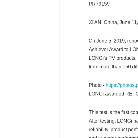
PR79159
XI'AN, China, June 1
On June 5, 2019, reno
Achiever Award to LON
LONGi's PV products. 
from more than 150 dif
Photo -
https://photo
LONGi awarded RETC H
This test is the first
After testing, LONGi h
reliability, product pe