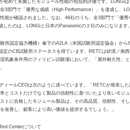
Cが初めて実施したモジュール性能の包括的評価です。LONGi
部門で「優秀な成績（High Performance）」を達成し、L
性能が確認されました。なお、46社のうち、全3部門で「優秀な
を達成したのは、LONGiと日本のPanasonicの２社のみになります
際試験所認定協力機構）傘下のA2LA（米国試験所認定協会）からISO
高認定のCB試験所ステータスを得ています。RETCは砂漠／南
湿気象条件用のフィリピン試験場において、「屋外耐久性」と
。
ケディールCEOは次のように述べています。「RETCが発表した
率とコストだけでなく製品の信頼性に基づいたより良いモジュ
ストに合格したモジュール製品は、その高品質、信頼性、そし
を改善し、顧客により高い価値を提供するでしょう。」
 Test Centerについて