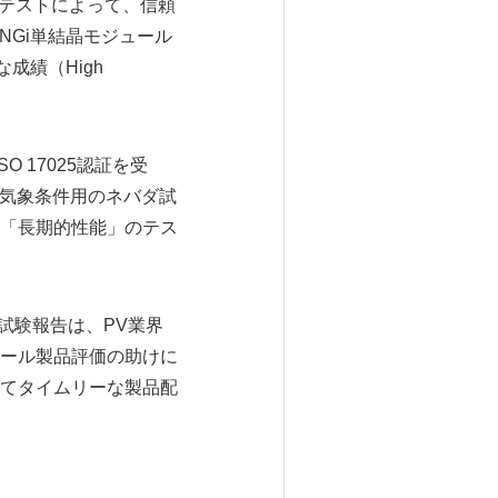
はテストによって、信頼
ONGi単結晶モジュール
成績（High
。
 17025認証を受
西気象条件用のネバダ試
「長期的性能」のテス
試験報告は、PV業界
ール製品評価の助けに
てタイムリーな製品配