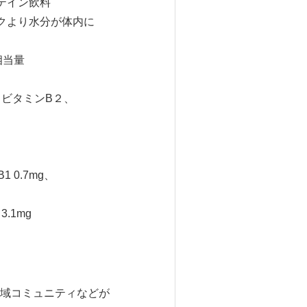
テイン飲料
クより水分が体内に
相当量
ビタミンB２、
、
.7mg、
、
1mg
域コミュニティなどが