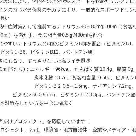
収製法により、体内への水分吸収スピードを速めたミルクプロ
の持つ水分保持のチカラにより、一般的なスポーツドリン
English
が長い
対策として推奨するナトリウム40～80mg/100ml（食塩
ml）を満たす、食塩相当量0.5ｇ/430mlを配合
すいナトリウムと6種のビタミンB群を配合（ビタミンB1、
ンB6、ビタミンB12、パントテン酸）
も合う、すっきりとした塩ライチ風味
ml]当たり)：エネルギー 96kcal、たんぱく質 10.4g、脂質 0g
7g、食塩相当量 0.50g、ビタミンB1 0
0.5～1.5mg、ナイアシン 7.2mg
95mg、ビタミンB12 3.3μg、パントテン酸 3.
さ対策をしたい方を中心に幅広く
声かけプロジェクト」を応援しています！
ロジェクト」とは、環境省・地方自治体・企業やメディア・地