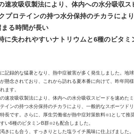
の速攻吸収製法により、体内への水分吸収ス
クプロテインの持つ水分保持のチカラによ
時間が長い
時に失われやすいナトリウムと6種のビタミ
に記録的な猛暑となり、熱中症被害が多く発生しました。地球
が懸念されており、これから訪れる夏本番に向けて、昨年同様
れます。
の速攻吸収製法により、体内への水分吸収スピードを速めたミ
テインの持つ水分保持のチカラにより、一般的なスポーツドリ
特長です。さらに、厚生労働省が熱中症対策飲料
として推
※1
すい6種のビタミンB群
も配合しました。
※2
渇きにも合う、すっきりとした塩ライチ風味に仕上げました。