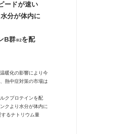
ピードが速い
り水分が体内に
ンB群
を配
※2
温暖化の影響により今
、熱中症対策の市場は
ルクプロテインを配
ンクより水分が体内に
奨するナトリウム量