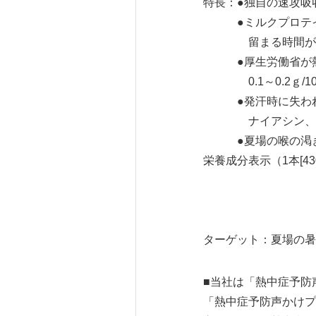
特長：●独自の速攻吸
●ミルクプロテイン
留まる時間
●厚生労働省が熱中症
0.1～0.2ｇ/100
●発汗時に失われや
ナイアシン、ビタミ
●夏場の喉の渇きに
栄養成分表示（1本[430
炭水化物 13.
ビタミンB２ 
ビタミンB6 0.
ターゲット：夏場の暑
■当社は「熱中症予防
「熱中症予防声かけプ