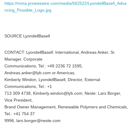
https://mma.prnewswire.com/media/562522/LyondellBasell_Adva
ncing_Possible_Logo.jpg
SOURCE LyondellBasell
CONTACT: LyondellBasell: International, Andreas Anker, Sr.
Manager, Corporate
Communications, Tel.: +49 2236 72 1595,
Andreas.anker@lyb.com or Americas,
Kimberly Windon, LyondellBasell, Director, External
Communications, Tel.: +1
713 309 4738, Kimberly.windon@lyb.com; Neste: Lars Borger,
Vice President,
Brand Owner Management, Renewable Polymers and Chemicals,
Tel.: +41 754 37
9996, lars.borger@neste.com