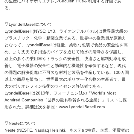
の生産にバイオポリエチレンCirculen Plusを利用する計画であ
る。
▽LyondellBasellについて
LyondellBasell (NYSE: LYB、ライオンデルバセル)は世界最大級の
プラスチック・化学・精製企業である。世界中の従業員が原動力
となって、LyondellBasellは軽量、柔軟な包装で食品の安全性を高
め、より丈夫で多用途のパイプを通じて給水の清浄さを保護し、
路上の多くの乗用車やトラックの安全性、快適さと燃料効率を改
善し、電子機器の安全性と効率的な機能性を確保するなど、現代
の課題の解決促進に不可欠な材料と製品を生産している。100カ国
以上で商品を販売し、世界最大のポリマー化合物の生産者で、最
大のポリオレフィン技術のライセンス許諾者である。
LyondellBasellは2019年、フォーチュン誌の「World's Most
Admired Companies（世界の最も称賛される企業）」リストに採
用された。詳細は次を参照：www.LyondellBasell.com
▽Nesteについて
Neste (NESTE, Nasdaq Helsinki、ネステ)は輸送、企業、消費者の