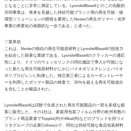
となることに非常に満足している。LyondellBasellとのこの先駆的
共同事業は、将来を見越した持続可能ブランド用の再生可能・循
環型ソリューションの開発を重視したNesteの再生ポリマー・化学
事業の商業化の画期的な一歩である」と述べた。
▽業界初
これは、Nesteの独自の再生可能原材料とLyondellBasellの技術力
を結合した顕著な業績である。LyondellBasellのクラッカーの適応
性により、ドイツのウェッセリンクの同社施設で導入が可能にな
った新たな再生可能原材料がじかにバイオポリエチレンとバイオ
ポリプロピレンに転換した。独立第三者によるカーボントレーサ
ーを利用したポリマー製品の検査で、30%を超える再生可能成分
を含むことが確認された。
LyondellBasellは試験で生産された再生可能製品の一部を多様な顧
客に販売した。その1社は、家庭用包装フィルム分野の欧州有数の
ブランド商品業者でToppits(R)やAlbal(R)などのブランドを持つメ
リタグループの企業Cofrescoで、同社は持続可能な食品包装材料