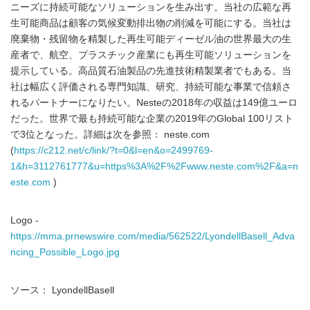
ニーズに持続可能なソリューションを生み出す。当社の広範な再
生可能商品は顧客の気候変動排出物の削減を可能にする。当社は
廃棄物・残留物を精製した再生可能ディーゼル油の世界最大の生
産者で、航空、プラスチック産業にも再生可能ソリューションを
提示している。高品質石油製品の先進技術精製業者でもある。当
社は幅広く評価される専門知識、研究、持続可能な事業で信頼さ
れるパートナーになりたい。Nesteの2018年の収益は149億ユーロ
だった。世界で最も持続可能な企業の2019年のGlobal 100リスト
で3位となった。詳細は次を参照： neste.com
(
https://c212.net/c/link/?t=0&l=en&o=2499769-
1&h=3112761777&u=https%3A%2F%2Fwww.neste.com%2F&a=n
este.com
)
Logo -
https://mma.prnewswire.com/media/562522/LyondellBasell_Adva
ncing_Possible_Logo.jpg
ソース： LyondellBasell