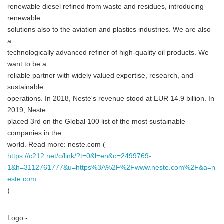
renewable diesel refined from waste and residues, introducing
Japanese
renewable
solutions also to the aviation and plastics industries. We are also
a
technologically advanced refiner of high-quality oil products. We
want to be a
English
reliable partner with widely valued expertise, research, and
sustainable
operations. In 2018, Neste's revenue stood at EUR 14.9 billion. In
2019, Neste
placed 3rd on the Global 100 list of the most sustainable
companies in the
world. Read more: neste.com (
https://c212.net/c/link/?t=0&l=en&o=2499769-
1&h=3112761777&u=https%3A%2F%2Fwww.neste.com%2F&a=n
este.com
)
Logo -