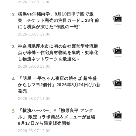
2026.08.06 12:00
2
横浜vs沖縄尚学、8月10日甲子園で激
突 チケット完売の注目カード…28年前
にも横浜が演じた“伝説の一戦”
2026.08.07 19:00
3
神奈川県厚木市に初の自社運営型物流拠
点が稼働～住宅資材物流を集約・効率化
し物流ネットワークを最適化～
2026.08.06 13:00
4
「明星 一平ちゃん夜店の焼そば 超特盛
からしマヨ2個付」2026年8月24日(月)新
発売
2026.08.07 13:00
5
「横濱ハーバー」×「柳原良平 アンク
ル」 限定コラボ商品＆メニューが登場
8月17日から限定販売開始
2026.08.07 13:00