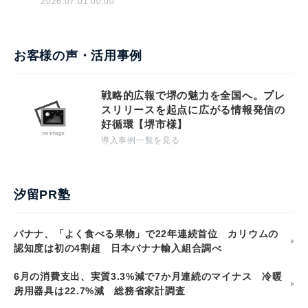
2026.07.01 00:00
お客様の声・活用事例
戦略的広報で堺の魅力を全国へ。プレ
スリリースを起点に広がる情報発信の
好循環【堺市様】
導入事例一覧を見る
汐留PR塾
バナナ、「よく食べる果物」で22年連続首位 カリウムの
認知度は初の4割超 日本バナナ輸入組合調べ
6月の消費支出、実質3.3%減で7か月連続のマイナス 冷暖
房用器具は22.7%減 総務省家計調査