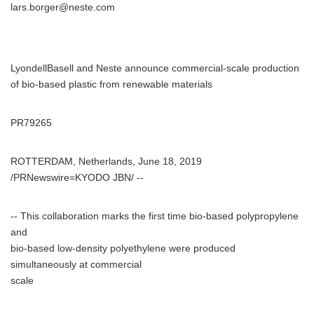
lars.borger@neste.com
LyondellBasell and Neste announce commercial-scale production
of bio-based plastic from renewable materials
PR79265
ROTTERDAM, Netherlands, June 18, 2019
/PRNewswire=KYODO JBN/ --
-- This collaboration marks the first time bio-based polypropylene
and
bio-based low-density polyethylene were produced
simultaneously at commercial
scale