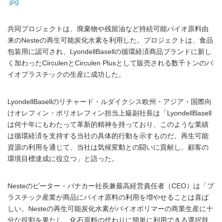
.jpg
共同プロジェクトは、廃棄物や残留油など持続可能バイオ原料由
来のNesteの再生可能炭化水素を利用した。プロジェクトは、食品
包装用に認可され、LyondellBasellの循環経済商品ブランドに新し
く加わったCirculenとCirculen Plusとして販売される数千トンのバ
イオプラスチックの生産に成功した。
LyondellBasellのリチャード・ルダイクシス欧州・アジア・国際向
けオレフィン・ポリオレフィン担当上級副社長は「LyondellBasell
は何十年にもわたって革新的精神を持っており、このような業績
は循環経済を支持する当社の具体的行動を示すものだ。再生可能
資源の利用を通じて、当社は気候変動との闘いに貢献し、顧客の
環境目標達成に役立つ」と語った。
Nesteのピーター・バナカー社長兼最高経営責任者（CEO）は「プ
ラスチック産業が商品にバイオ原料の利用を増やせることは喜ば
しい。Nesteの再生可能炭化水素がバイオポリマーの商業生産に十
分な役割を果たし、化石原料の代わりに簡単に利用できる選択肢