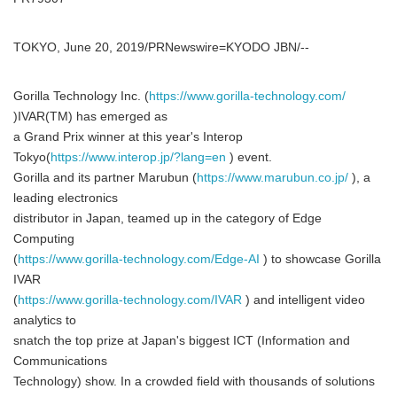
TOKYO, June 20, 2019/PRNewswire=KYODO JBN/--
Gorilla Technology Inc. (
https://www.gorilla-technology.com/
)IVAR(TM) has emerged as
a Grand Prix winner at this year's Interop
Tokyo(
https://www.interop.jp/?lang=en
) event.
Gorilla and its partner Marubun (
https://www.marubun.co.jp/
), a
leading electronics
distributor in Japan, teamed up in the category of Edge
Computing
(
https://www.gorilla-technology.com/Edge-AI
) to showcase Gorilla
IVAR
(
https://www.gorilla-technology.com/IVAR
) and intelligent video
analytics to
snatch the top prize at Japan's biggest ICT (Information and
Communications
Technology) show. In a crowded field with thousands of solutions