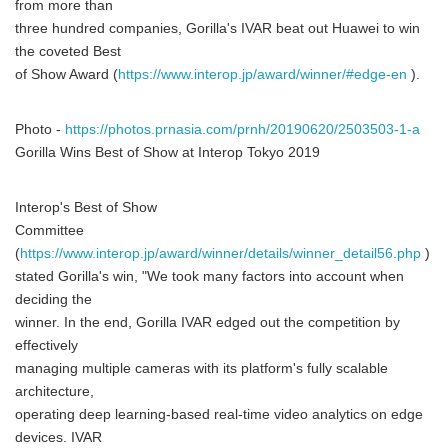
from more than
three hundred companies, Gorilla's IVAR beat out Huawei to win
the coveted Best
of Show Award (
https://www.interop.jp/award/winner/#edge-en
).
Photo -
https://photos.prnasia.com/prnh/20190620/2503503-1-a
Gorilla Wins Best of Show at Interop Tokyo 2019
Interop's Best of Show
Committee
(
https://www.interop.jp/award/winner/details/winner_detail56.php
)
stated Gorilla's win, "We took many factors into account when
deciding the
winner. In the end, Gorilla IVAR edged out the competition by
effectively
managing multiple cameras with its platform's fully scalable
architecture,
operating deep learning-based real-time video analytics on edge
devices. IVAR