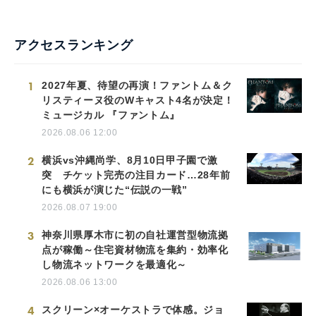
アクセスランキング
1
2027年夏、待望の再演！ファントム＆ク
リスティーヌ役のWキャスト4名が決定！
ミュージカル 『ファントム』
2026.08.06 12:00
2
横浜vs沖縄尚学、8月10日甲子園で激
突 チケット完売の注目カード…28年前
にも横浜が演じた“伝説の一戦”
2026.08.07 19:00
3
神奈川県厚木市に初の自社運営型物流拠
点が稼働～住宅資材物流を集約・効率化
し物流ネットワークを最適化～
2026.08.06 13:00
4
スクリーン×オーケストラで体感。ジョ