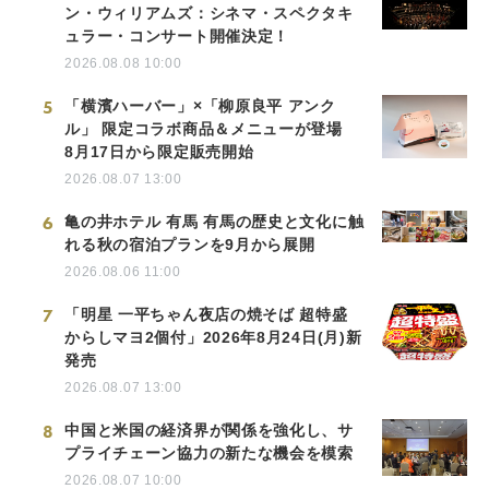
ン・ウィリアムズ：シネマ・スペクタキ
ュラー・コンサート開催決定！
2026.08.08 10:00
5
「横濱ハーバー」×「柳原良平 アンク
ル」 限定コラボ商品＆メニューが登場
8月17日から限定販売開始
2026.08.07 13:00
6
亀の井ホテル 有馬 有馬の歴史と文化に触
れる秋の宿泊プランを9月から展開
2026.08.06 11:00
7
「明星 一平ちゃん夜店の焼そば 超特盛
からしマヨ2個付」2026年8月24日(月)新
発売
2026.08.07 13:00
8
中国と米国の経済界が関係を強化し、サ
プライチェーン協力の新たな機会を模索
2026.08.07 10:00