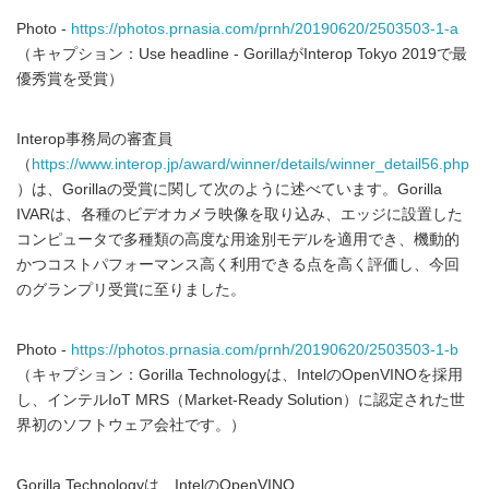
Photo -
https://photos.prnasia.com/prnh/20190620/2503503-1-a
（キャプション：Use headline - GorillaがInterop Tokyo 2019で最
優秀賞を受賞）
Interop事務局の審査員
（
https://www.interop.jp/award/winner/details/winner_detail56.php
）は、Gorillaの受賞に関して次のように述べています。Gorilla
IVARは、各種のビデオカメラ映像を取り込み、エッジに設置した
コンピュータで多種類の高度な用途別モデルを適用でき、機動的
かつコストパフォーマンス高く利用できる点を高く評価し、今回
のグランプリ受賞に至りました。
Photo -
https://photos.prnasia.com/prnh/20190620/2503503-1-b
（キャプション：Gorilla Technologyは、IntelのOpenVINOを採用
し、インテルIoT MRS（Market-Ready Solution）に認定された世
界初のソフトウェア会社です。）
Gorilla Technologyは、IntelのOpenVINO