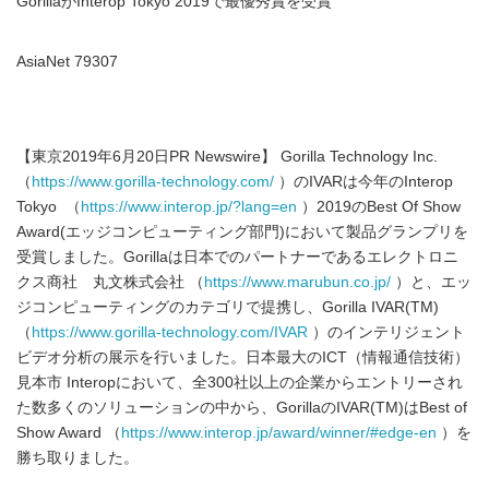
GorillaがInterop Tokyo 2019で最優秀賞を受賞
AsiaNet 79307
【東京2019年6月20日PR Newswire】 Gorilla Technology Inc.
（
https://www.gorilla-technology.com/
）のIVARは今年のInterop
Tokyo （
https://www.interop.jp/?lang=en
）2019のBest Of Show
Award(エッジコンピューティング部門)において製品グランプリを
受賞しました。Gorillaは日本でのパートナーであるエレクトロニ
クス商社 丸文株式会社 （
https://www.marubun.co.jp/
）と、エッ
ジコンピューティングのカテゴリで提携し、Gorilla IVAR(TM)
（
https://www.gorilla-technology.com/IVAR
）のインテリジェント
ビデオ分析の展示を行いました。日本最大のICT（情報通信技術）
見本市 Interopにおいて、全300社以上の企業からエントリーされ
た数多くのソリューションの中から、GorillaのIVAR(TM)はBest of
Show Award （
https://www.interop.jp/award/winner/#edge-en
）を
勝ち取りました。