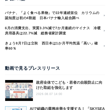
バナナ、「よく食べる果物」で22年連続首位 カリウムの
認知度は初の4割超 日本バナナ輸入組合調べ
6月の消費支出、実質3.3%減で7か月連続のマイナス 冷暖
房用器具は22.7%減 総務省家計調査
きょう8月7日は立秋 西日本は1か月平均気温「高い」確
率60％
動画で見るプレスリリース
政府全体でこども・若者の自殺防止に向
けた取組を強化します
2026.08.07 14:00
AIで組織の業務改善を支援する！ 「SKYSEA