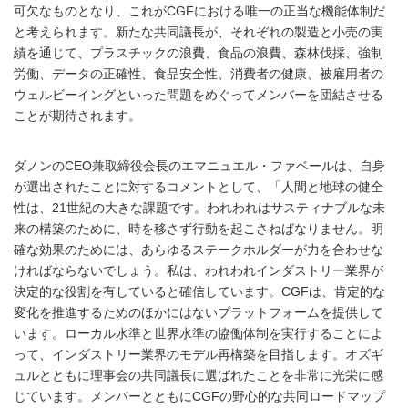
可欠なものとなり、これがCGFにおける唯一の正当な機能体制だ
と考えられます。新たな共同議長が、それぞれの製造と小売の実
績を通じて、プラスチックの浪費、食品の浪費、森林伐採、強制
労働、データの正確性、食品安全性、消費者の健康、被雇用者の
ウェルビーイングといった問題をめぐってメンバーを団結させる
ことが期待されます。
ダノンのCEO兼取締役会長のエマニュエル・ファベールは、自身
が選出されたことに対するコメントとして、「人間と地球の健全
性は、21世紀の大きな課題です。われわれはサスティナブルな未
来の構築のために、時を移さず行動を起こさねばなりません。明
確な効果のためには、あらゆるステークホルダーが力を合わせな
ければならないでしょう。私は、われわれインダストリー業界が
決定的な役割を有していると確信しています。CGFは、肯定的な
変化を推進するためのほかにはないプラットフォームを提供して
います。ローカル水準と世界水準の協働体制を実行することによ
って、インダストリー業界のモデル再構築を目指します。オズギ
ュルとともに理事会の共同議長に選ばれたことを非常に光栄に感
じています。メンバーとともにCGFの野心的な共同ロードマップ