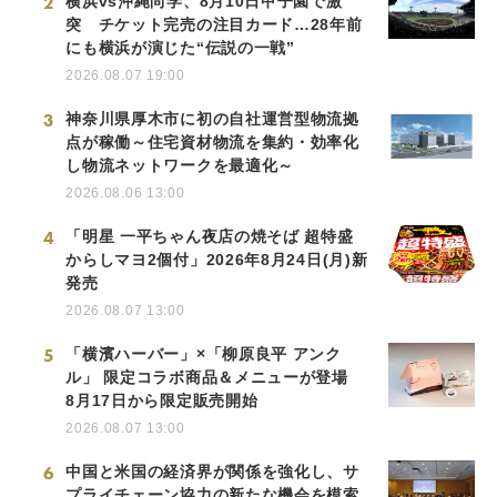
2
横浜vs沖縄尚学、8月10日甲子園で激
突 チケット完売の注目カード…28年前
にも横浜が演じた“伝説の一戦”
2026.08.07 19:00
3
神奈川県厚木市に初の自社運営型物流拠
点が稼働～住宅資材物流を集約・効率化
し物流ネットワークを最適化～
2026.08.06 13:00
4
「明星 一平ちゃん夜店の焼そば 超特盛
からしマヨ2個付」2026年8月24日(月)新
発売
2026.08.07 13:00
5
「横濱ハーバー」×「柳原良平 アンク
ル」 限定コラボ商品＆メニューが登場
8月17日から限定販売開始
2026.08.07 13:00
6
中国と米国の経済界が関係を強化し、サ
プライチェーン協力の新たな機会を模索