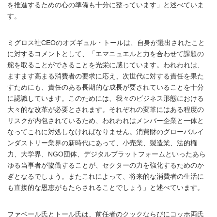
を推進するための心の準備も十分に整っています」と述べていま
す。
ミグロス社CEOのオズギュル・トールは、自身が選出されたこと
に対するコメントとして、「エマニュエルと力を合わせて課題の
舵を取ることができることを光栄に感じています。われわれは、
ますます高まる消費者の要求に応え、次世代に対する責任を果た
すためにも、責任のある長期的な成長が要されていることを十分
に認識しています。このためには、我々のビジネス形態における
大々的な改革が必要とされます。それぞれの変革にはある程度の
リスクが内包されているため、われわれはメンバー企業と一体と
なってこれに対処しなければなりません。消費財のグローバルイ
ンダストリー業界の新時代にあって、小売業、製造業、法的権
力、大学界、NGO団体、デジタルプラットフォームといったあら
ゆる当事者が協働することが、セクターの力を強化するためのか
ぎとなるでしょう。またこれによって、将来的な消費者の生活に
も直接的な恩恵がもたらされることでしょう」と述べています。
ファベール氏とトール氏は、前任者のクックならびにコッホ両氏