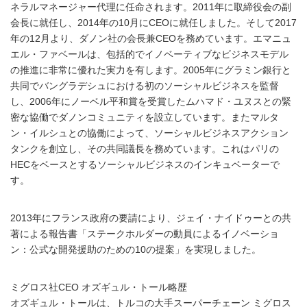
ネラルマネージャー代理に任命されます。2011年に取締役会の副
会長に就任し、2014年の10月にCEOに就任しました。そして2017
年の12月より、ダノン社の会長兼CEOを務めています。エマニュ
エル・ファベールは、包括的でイノベーティブなビジネスモデル
の推進に非常に優れた実力を有します。2005年にグラミン銀行と
共同でバングラデシュにおける初のソーシャルビジネスを監督
し、2006年にノーベル平和賞を受賞したムハマド・ユヌスとの緊
密な協働でダノンコミュニティを設立しています。またマルタ
ン・イルシュとの協働によって、ソーシャルビジネスアクション
タンクを創立し、その共同議長を務めています。これはパリの
HECをベースとするソーシャルビジネスのインキュベーターで
す。
2013年にフランス政府の要請により、ジェイ・ナイドゥーとの共
著による報告書「ステークホルダーの動員によるイノベーショ
ン：公式な開発援助のための10の提案」を実現しました。
ミグロス社CEO オズギュル・トール略歴
オズギュル・トールは、トルコの大手スーパーチェーン ミグロス