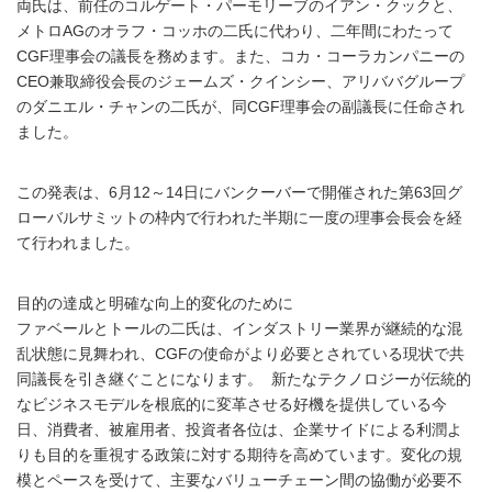
両氏は、前任のコルゲート・パーモリーブのイアン・クックと、
メトロAGのオラフ・コッホの二氏に代わり、二年間にわたって
CGF理事会の議長を務めます。また、コカ・コーラカンパニーの
CEO兼取締役会長のジェームズ・クインシー、アリババグループ
のダニエル・チャンの二氏が、同CGF理事会の副議長に任命され
ました。
この発表は、6月12～14日にバンクーバーで開催された第63回グ
ローバルサミットの枠内で行われた半期に一度の理事会長会を経
て行われました。
目的の達成と明確な向上的変化のために
ファベールとトールの二氏は、インダストリー業界が継続的な混
乱状態に見舞われ、CGFの使命がより必要とされている現状で共
同議長を引き継ぐことになります。 新たなテクノロジーが伝統的
なビジネスモデルを根底的に変革させる好機を提供している今
日、消費者、被雇用者、投資者各位は、企業サイドによる利潤よ
りも目的を重視する政策に対する期待を高めています。変化の規
模とペースを受けて、主要なバリューチェーン間の協働が必要不