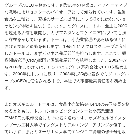
グループのCEOを務めます。創業65年の企業は、イノベーティブ
な戦略によりセクターのパイオニアとして知られています。生鮮
食品を主軸とし、究極のサービス提供によってほかにはないショ
ッピング体験を提供しています。ミグロスは、トルコ全土に2000
を超える店舗を展開し、カザフスタンとマケドニアにおいても強
い存在を示しています。トールは、小売業管理のあらゆる側面に
おける実績と鑑識を有します。1996年にミグロスグループに入社
したトールは、まずビジネス発展部門を担当します。ここで、顧
客関係管理(CRM)部門と国際発展部門を統率しました。2002年か
ら2006年にかけては、ロシアのミグロス系列会社でCEOを務めま
す。2006年にトルコに戻り、2008年に35歳の若さでミグロスグル
ープのCEOに任命されるまで、本社で人事部最高責任者を務めま
す。
またオズギュル・トールは、食品小売業協会(GPD)の共同会長を務
めるとともに、トルコショッピングセンターと小売業連盟
(TAMPF)の取締役会にもその名を連ねます。オズギュルはイスタ
ンブール工科大学でインダストリアルエンジニアリングを修了し
ています。またミズーリ工科大学でエンジニア管理の修士号を収