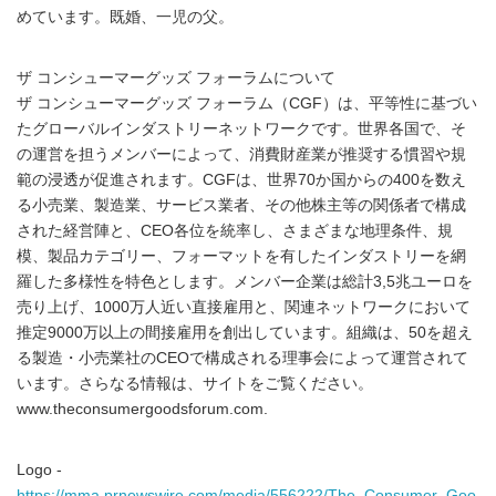
めています。既婚、一児の父。
ザ コンシューマーグッズ フォーラムについて
ザ コンシューマーグッズ フォーラム（CGF）は、平等性に基づい
たグローバルインダストリーネットワークです。世界各国で、そ
の運営を担うメンバーによって、消費財産業が推奨する慣習や規
範の浸透が促進されます。CGFは、世界70か国からの400を数え
る小売業、製造業、サービス業者、その他株主等の関係者で構成
された経営陣と、CEO各位を統率し、さまざまな地理条件、規
模、製品カテゴリー、フォーマットを有したインダストリーを網
羅した多様性を特色とします。メンバー企業は総計3,5兆ユーロを
売り上げ、1000万人近い直接雇用と、関連ネットワークにおいて
推定9000万以上の間接雇用を創出しています。組織は、50を超え
る製造・小売業社のCEOで構成される理事会によって運営されて
います。さらなる情報は、サイトをご覧ください。
www.theconsumergoodsforum.com.
Logo -
https://mma.prnewswire.com/media/556222/The_Consumer_Goo