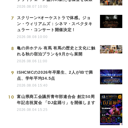
2026.08.07 10:00
7
スクリーン×オーケストラで体感。ジョ
ン・ウィリアムズ：シネマ・スペクタキ
ュラー・コンサート開催決定！
2026.08.08 10:00
8
亀の井ホテル 有馬 有馬の歴史と文化に触
れる秋の宿泊プランを9月から展開
2026.08.06 11:00
9
ISHCMCの2026年卒業生、2人がIBで満
点、学年平均34.5点
2026.08.06 15:40
10
富山県商工会議所青年部連合会 創立50周
年記念祝賀会 「DJ盆踊り」を開催します
2026.08.04 15:25