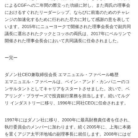
によるCGFへの二年間の際立った功績に対し、また両氏の理事会
におけるすぐれたリーダーシップ、ならびに前進のためのチャレ
ンジの加速化するために行われた尽力に対して感謝の意を表して
います。2015年にニューヨークで開催された理事会長会で副共同
議長に選出されたクックとコッホの両氏は、2017年にベルリンで
開催された理事会長会において共同議長に任命されました。
ー完ー
ダノン社CEO兼取締役会長 エマニュエル・ファベール略歴
エマニュエル・ファベールは、ベイン・アンド・カンパニーのコ
ンサルタントとしてキャリアをスタートさせました。次いで、ベ
アリング・ブラザーズで投資銀行業務を担当します。続いてルグ
リ インダストリーに移り、1996年に同社CEOに任命されます。
1997年にはダノン社に移り、2000年に最高財務責任者を任され、
執行委員会のメンバーに加わります。続く2005年に、上海に本拠
を置くアジア太平洋地域の副理事長に就任します。2008年にはゼ