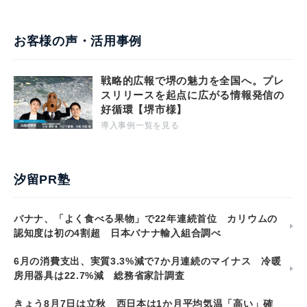
お客様の声・活用事例
戦略的広報で堺の魅力を全国へ。プレ
スリリースを起点に広がる情報発信の
好循環【堺市様】
導入事例一覧を見る
汐留PR塾
バナナ、「よく食べる果物」で22年連続首位 カリウムの
認知度は初の4割超 日本バナナ輸入組合調べ
6月の消費支出、実質3.3%減で7か月連続のマイナス 冷暖
房用器具は22.7%減 総務省家計調査
きょう8月7日は立秋 西日本は1か月平均気温「高い」確