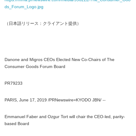
ds_Forum_Logo.jpg
（日本語リリース：クライアント提供）
Danone and Migros CEOs Elected New Co-Chairs of The
Consumer Goods Forum Board
PR79233
PARIS, June 17, 2019 /PRNewswire=KYODO JBN/ --
Emmanuel Faber and Ozgur Tort will chair the CEO-led, parity-
based Board