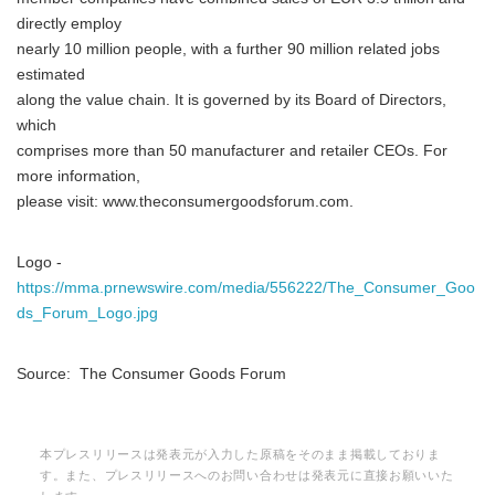
directly employ
nearly 10 million people, with a further 90 million related jobs
estimated
along the value chain. It is governed by its Board of Directors,
which
comprises more than 50 manufacturer and retailer CEOs. For
more information,
please visit: www.theconsumergoodsforum.com.
Logo -
https://mma.prnewswire.com/media/556222/The_Consumer_Goo
ds_Forum_Logo.jpg
Source: The Consumer Goods Forum
本プレスリリースは発表元が入力した原稿をそのまま掲載しておりま
す。また、プレスリリースへのお問い合わせは発表元に直接お願いいた