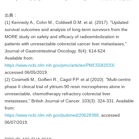
出典：
(1) Kennedy A., Cohn M., Coldwell D.M. et al. (2017). "Updated
survival outcomes and analysis of long-term survivors from the
MORE study on safety and efficacy of radioembolization in
patients with unresectable colorectal cancer liver metastases,"
Journal of Gastrointestinal Oncology. 8(4): 614-624.
Available from:
https://www.ncbi.nlm.nih.gov/pmc/articles/PMC5582033/,
accessed 06/05/2019.
(2) Cosimelli M., Golfieri R., Cagol P.P. et al (2010). "Multi-centre
phase II clinical trial of yttrium-90 resin microspheres alone in
unresectable, chemotherapy refractory colorectal liver
metastases," British Journal of Cancer. 103(3): 324-331. Available
from:
https://www.ncbi.nlm.nih.gov/pubmed/20628388,
accessed
06/07/2019.