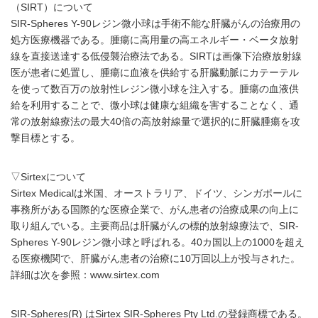
（SIRT）について
SIR-Spheres Y-90レジン微小球は手術不能な肝臓がんの治療用の
処方医療機器である。腫瘍に高用量の高エネルギー・ベータ放射
線を直接送達する低侵襲治療法である。SIRTは画像下治療放射線
医が患者に処置し、腫瘍に血液を供給する肝臓動脈にカテーテル
を使って数百万の放射性レジン微小球を注入する。腫瘍の血液供
給を利用することで、微小球は健康な組織を害することなく、通
常の放射線療法の最大40倍の高放射線量で選択的に肝臓腫瘍を攻
撃目標とする。
▽Sirtexについて
Sirtex Medicalは米国、オーストラリア、ドイツ、シンガポールに
事務所がある国際的な医療企業で、がん患者の治療成果の向上に
取り組んでいる。主要商品は肝臓がんの標的放射線療法で、SIR-
Spheres Y-90レジン微小球と呼ばれる。40カ国以上の1000を超え
る医療機関で、肝臓がん患者の治療に10万回以上が投与された。
詳細は次を参照：www.sirtex.com
SIR-Spheres(R) はSirtex SIR-Spheres Pty Ltd.の登録商標である。