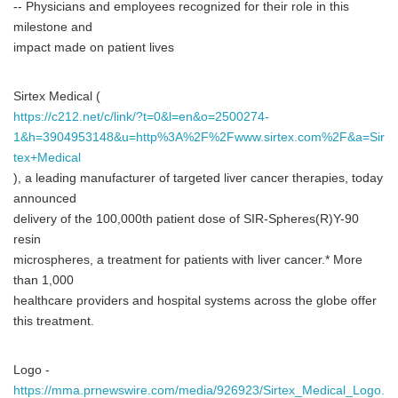
-- Physicians and employees recognized for their role in this
milestone and
impact made on patient lives
Sirtex Medical (
https://c212.net/c/link/?t=0&l=en&o=2500274-
1&h=3904953148&u=http%3A%2F%2Fwww.sirtex.com%2F&a=Sir
tex+Medical
), a leading manufacturer of targeted liver cancer therapies, today
announced
delivery of the 100,000th patient dose of SIR-Spheres(R)Y-90
resin
microspheres, a treatment for patients with liver cancer.* More
than 1,000
healthcare providers and hospital systems across the globe offer
this treatment.
Logo -
https://mma.prnewswire.com/media/926923/Sirtex_Medical_Logo.