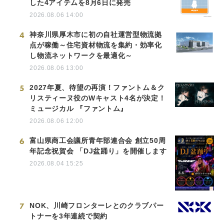
した4アイテムを8月6日に発売
2026.08.06 14:00
4
神奈川県厚木市に初の自社運営型物流拠
点が稼働～住宅資材物流を集約・効率化
し物流ネットワークを最適化～
2026.08.06 13:00
5
2027年夏、待望の再演！ファントム＆ク
リスティーヌ役のWキャスト4名が決定！
ミュージカル 『ファントム』
2026.08.06 12:00
6
富山県商工会議所青年部連合会 創立50周
年記念祝賀会 「DJ盆踊り」を開催します
2026.08.04 15:25
7
NOK、川崎フロンターレとのクラブパー
トナーを3年連続で契約