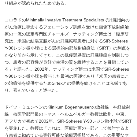
り組みが認められたためである。
コロラドのMinimally Invasive Treatment Specialistsで肝臓指向の
がん治療に専念するフェローシップ訓練を受けた画像下放射線治
療の一流の認定専門医チャールズ・ナッティング博士は「臨床研
究は、米国の結腸直腸がんの肝臓転移患者に対するSIR-Spheres
Y-90レジン微小球による選択的内部放射線療法（SIRT）の利点を
かなり前から示してきた。この低侵襲処置は肝臓腫瘍を制御しつ
つ、患者の忍容性が良好で生活の質を維持することを目指してい
る」と語った。2002年、ナッティング博士は米国でSIR-Spheres
Y-90レジン微小球を投与した最初の医師であり「米国の患者にこ
の治療法を提供するためSirtexとの提携を続けることは光栄であ
り、喜んでいる」と述べた。
ドイツ・ミュンヘンのKlinikum Bogenhausenの放射線・神経放射
線・核医学部門長のトマス・ヘルムベルガー教授は欧州、中東、
アフリカで初めて2002年、SIR-Spheres Y-90レジン微小球でSIRT
を実施した。教授は「これは、医療計画の一部として検討するよ
う患者に勧めている実行可能な治療選択肢である。この重要なマ