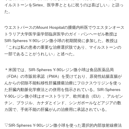
イルストーンをSirtex、医学界とともに祝うのは喜ばしい」と語っ
た。
ウエストパースのMount Hospitalの腫瘍内科医でウエスタンオース
トラリア大学医学薬学部臨床医学のガイ・バンヘーゼル教授は
SIR-Spheres Y-90レジン微小球の初期開発に参加した。教授は
「これは私の患者の重要な治療選択肢であり、マイルストーンの
一部であることがうれしい」と述べた。
＊米国では、SIR-Spheres Y-90レジン微小球は食品医薬品局
（FDA）の市販前承認（PMA）を受けており、原発性結腸直腸が
んからの切除不能転移性肝臓腫瘍治療にフロクスウリジンを使っ
た肝臓内動脈化学療法との併用を指示されている。SIR-Spheres
Y-90レジン微小球はオーストラリア、欧州連合（EU）、アルゼン
チン、ブラジル、カナダとインド、シンガポールなどアジアの数
カ国で、手術不能の肝臓がんの治療用に承認されている。
▽SIR-Spheres Y-90レジン微小球を使った選択的内部放射線療法