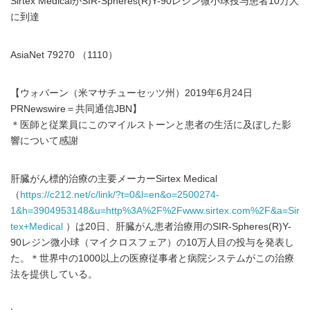
Sirtex MedicalがSIR-Spheres(R)Y-90レジン微小球投与患者10万人
に到達
AsiaNet 79270 （1110）
【ウォバーン（米マサチューセッツ州）2019年6月24日
PRNewswire＝共同通信JBN】
＊医師と従業員にこのマイルストーンと患者の生活に及ぼした影
響について感謝
肝臓がん標的治療の主要メーカーSirtex Medical
（
https://c212.net/c/link/?t=0&l=en&o=2500274-
1&h=3904953148&u=http%3A%2F%2Fwww.sirtex.com%2F&a=Sir
tex+Medical
）は20日、肝臓がん患者治療用のSIR-Spheres(R)Y-
90レジン微小球（マイクロスフェア）の10万人目の投与を発表し
た。＊世界中の1000以上の医療従事者と病院システムがこの治療
法を提供している。