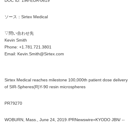
DOC ID: 196-EUA-0619
ソース：Sirtex Medical
▽問い合わせ先
Kevin Smith
Phone: +1.781.721.3801
Email: Kevin.Smith@Sirtex.com
Sirtex Medical reaches milestone 100,000th patient dose delivery
of SIR-Spheres(R)Y-90 resin microspheres
PR79270
WOBURN, Mass., June 24, 2019 /PRNewswire=KYODO JBN/ --