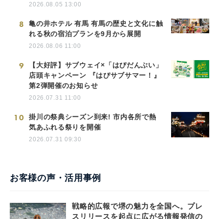
2026.08.05 13:00
8
亀の井ホテル 有馬 有馬の歴史と文化に触
れる秋の宿泊プランを9月から展開
2026.08.06 11:00
9
【大好評】サブウェイ×「はぴだんぶい」
店頭キャンペーン 『はぴサブサマー！』
第2弾開催のお知らせ
2026.07.31 11:00
10
掛川の祭典シーズン到来! 市内各所で熱
気あふれる祭りを開催
2026.07.31 09:30
お客様の声・活用事例
戦略的広報で堺の魅力を全国へ。プレ
スリリースを起点に広がる情報発信の