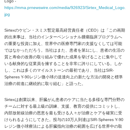
Logo -
https://mma.prnewswire.com/media/926923/Sirtex_Medical_Logo.
jpg
Sirtexのケビン・スミス暫定最高経営責任者（CEO）は「この画期
的出来事は、当社のインターベンショナル腫瘍臨床プログラムへ
の重要な投資に加え、世界中の医療専門家の支援なくしては可能
ではなかっただろう。当社はまた、患者を第1にし、患者の生活の
質と寿命の改善の取り組みで優れた成果を挙げることに集中して
いる献身的な従業員を擁することを非常に誇りにしている。しか
し、これは多くのマイルストーンの最初であり、当社はSIR-
Spheres Y-90レジン微小球の送達向上の新たな方法の開発と標準
治療の前進に継続的に取り組む」と語った。
Sirtexは創業以来、肝臓がん患者のケアに当たる多様な専門分野の
チームに対する最上級の訓練、支援、教育の提供にコミットし、
内部放射線治療の恩恵を最も受ける人々が治療とケアを確実に受
けられるようにしてきた。投与の10万人到達はSIR-Spheres Y-90
レジン微小球療法による肝臓指向治療の範囲を広げる世界中の取