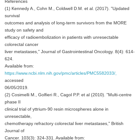
References
(1) Kennedy A., Cohn M., Coldwell D.M. et al. (2017). "Updated
survival
outcomes and analysis of long-term survivors from the MORE
study on safety and
efficacy of radioembolization in patients with unresectable
colorectal cancer
liver metastases," Journal of Gastrointestinal Oncology. 8(4): 614-
624.
Available from:
https://www.ncbi.nlm.nih.gov/pmc/articles/PMC5582033/,
accessed
06/05/2019.
(2) Cosimelli M., Golfieri R., Cagol P.P. et al (2010). "Multi-centre
phase II
clinical trial of yttrium-90 resin microspheres alone in
unresectable,
chemotherapy refractory colorectal liver metastases," British
Journal of
Cancer. 103(3): 324-331. Available from: