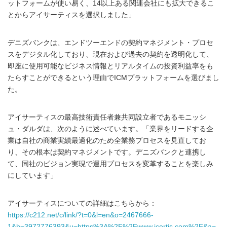
ットフォームが使い易く、14以上ある関連会社にも拡大できるこ
とからアイサーティスを選択しました」
デニズバンクは、エンドツーエンドの契約マネジメント・プロセ
スをデジタル化しており、現在および過去の契約を透明化して、
即座に使用可能なビジネス情報とリアルタイムの投資利益率をも
たらすことができるという理由でICMプラットフォームを選びまし
た。
アイサーティスの最高技術責任者兼共同設立者であるモニッシ
ュ・ダルダは、次のように述べています。「業界をリードする企
業は自社の商業実績最適化のため全業務プロセスを見直してお
り、その根本は契約マネジメントです。デニズバンクと連携し
て、同社のビジョン実現で運用プロセスを変革することを楽しみ
にしています」
アイサーティスについての詳細はこちらから：
https://c212.net/c/link/?t=0&l=en&o=2467666-
1&h=3972776393&u=https%3A%2F%2Fwww.icertis.com%2F&a=