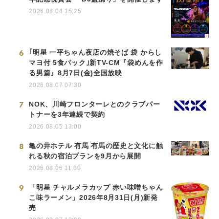
2026.08.04 15:25
6
｢明星 一平ちゃん夜店の焼そば 袋 からし
マヨ付 5食パック｣新TV-CM『袋めんを作
る男篇』8月7日(金)全国放映
2026.08.07 07:30
7
NOK、川崎フロンターレとのクラブパー
トナーを3年連続で契約
2026.08.05 13:00
8
亀の井ホテル 有馬 有馬の歴史と文化に触
れる秋の宿泊プランを9月から展開
2026.08.06 11:00
9
「明星 チャルメラカップ 赤い味噌ちゃん
こ味ラーメン」2026年8月31日(月)新発
売