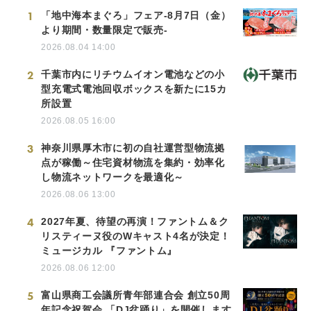
1
「地中海本まぐろ」フェア-8月7日（金）
より期間・数量限定で販売-
2026.08.04 14:00
2
千葉市内にリチウムイオン電池などの小
型充電式電池回収ボックスを新たに15カ
所設置
2026.08.05 16:00
3
神奈川県厚木市に初の自社運営型物流拠
点が稼働～住宅資材物流を集約・効率化
し物流ネットワークを最適化～
2026.08.06 13:00
4
2027年夏、待望の再演！ファントム＆ク
リスティーヌ役のWキャスト4名が決定！
ミュージカル 『ファントム』
2026.08.06 12:00
5
富山県商工会議所青年部連合会 創立50周
年記念祝賀会 「DJ盆踊り」を開催します