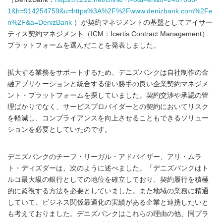
1&h=914254759&u=https%3A%2F%2Fwww.denizbank.com%2Fe
n%2F&a=DenizBank
）が契約マネジメントの基盤としてアイサー
ティス契約マネジメント（ICM：Icertis Contract Management）
プラットフォームを選んだことを発表しました。
拡大する業務をサポートするため、デニズバンクは自社制作の金
融アプリケーションと統合する使い勝手の良い企業契約マネジメ
ント・プラットフォームを探していました。契約交渉や承認の管
理ばかりでなく、サービスプロバイダーとの契約においてリスク
を軽減し、コンプライアンスを向上させることもできるソリュー
ションを必要としていたのです。
デニズバンクのチーフ・リーガル・アドバイザー、アリ・ムラ
ト・ディズダーは、次のように述べました。「デニズバンクはト
ルコ最大級の銀行としての地位を確立しており、契約履行を積極
的に監視する方法を必要としていました。また地域の業務に精通
していて、ビジネス関係最適化の実績がある企業と連携したいと
も考えておりました。デニズバンクはこれらの理由の他、同プラ