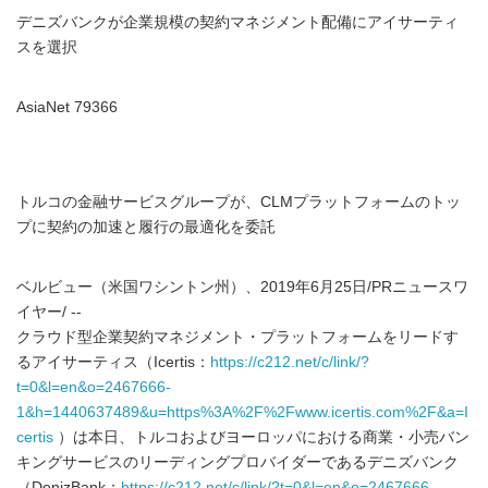
デニズバンクが企業規模の契約マネジメント配備にアイサーティ
スを選択
AsiaNet 79366
トルコの金融サービスグループが、CLMプラットフォームのトッ
プに契約の加速と履行の最適化を委託
ベルビュー（米国ワシントン州）、2019年6月25日/PRニュースワ
イヤー/ --
クラウド型企業契約マネジメント・プラットフォームをリードす
るアイサーティス（Icertis：
https://c212.net/c/link/?
t=0&l=en&o=2467666-
1&h=1440637489&u=https%3A%2F%2Fwww.icertis.com%2F&a=I
certis
）は本日、トルコおよびヨーロッパにおける商業・小売バン
キングサービスのリーディングプロバイダーであるデニズバンク
（DenizBank：
https://c212.net/c/link/?t=0&l=en&o=2467666-