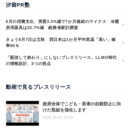
汐留PR塾
6月の消費支出、実質3.3%減で7か月連続のマイナス 冷暖
房用器具は22.7%減 総務省家計調査
きょう8月7日は立秋 西日本は1か月平均気温「高い」確
率60％
「配信して終わり」にしないプレスリリース。LLMO時代
の情報設計、3つの視点
動画で見るプレスリリース
政府全体でこども・若者の自殺防止に向
けた取組を強化します
2026.08.07 14:00