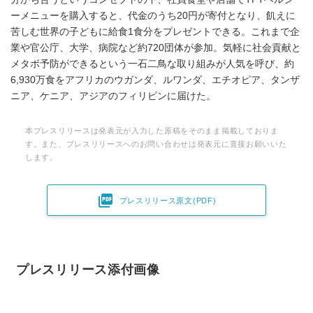
ーメニューを購入すると、代金のうち20円が寄付となり、飢えに
苦しむ世界の子どもに給食1食分をプレゼントできる。これまで企
業や官公庁、大学、病院など約720団体が参加。気軽に社会貢献と
メタボ予防ができるという一石二鳥な取り組みが人気を呼び、約
6,930万食をアフリカのウガンダ、ルワンダ、エチオピア、タンザ
ニア、ケニア、アジアのフィリピンに届けた。
本プレスリリースは発表元が入力した原稿をそのまま掲載しておりま
す。また、プレスリリースへのお問い合わせは発表元に直接お願いいた
します。

プレスリリース原文(PDF)
プレスリリース添付画像