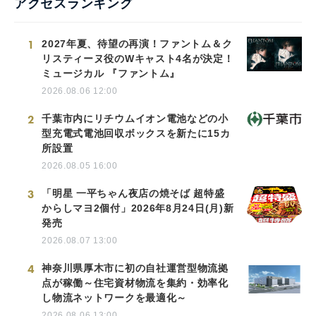
アクセスランキング
1
2027年夏、待望の再演！ファントム＆ク
リスティーヌ役のWキャスト4名が決定！
ミュージカル 『ファントム』
2026.08.06 12:00
2
千葉市内にリチウムイオン電池などの小
型充電式電池回収ボックスを新たに15カ
所設置
2026.08.05 16:00
3
「明星 一平ちゃん夜店の焼そば 超特盛
からしマヨ2個付」2026年8月24日(月)新
発売
2026.08.07 13:00
4
神奈川県厚木市に初の自社運営型物流拠
点が稼働～住宅資材物流を集約・効率化
し物流ネットワークを最適化～
2026.08.06 13:00