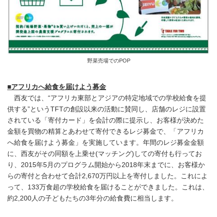
野菜売場でのPOP
■アフリカへ給食を届けよう募金
西友では、“アフリカ東部とアジアの特定地域での学校給食を提
供する”というTFTの創設以来の活動に賛同し、店舗のレジに設置
されている「寄付カード」を会計の際に提示し、お客様が決めた
金額を買物の精算とあわせて寄付できるレジ募金で、「アフリカ
へ給食を届けよう募金」を実施しています。年間のレジ募金金額
に、西友がその同額を上乗せ(マッチング)しての寄付も行ってお
り、2015年5月のプログラム開始から2018年末までに、お客様か
らの寄付と合わせて合計2,670万円以上を寄付しました。これによ
って、133万食超の学校給食を届けることができました。これは、
約2,200人の子どもたちの3年分の給食費に相当します。