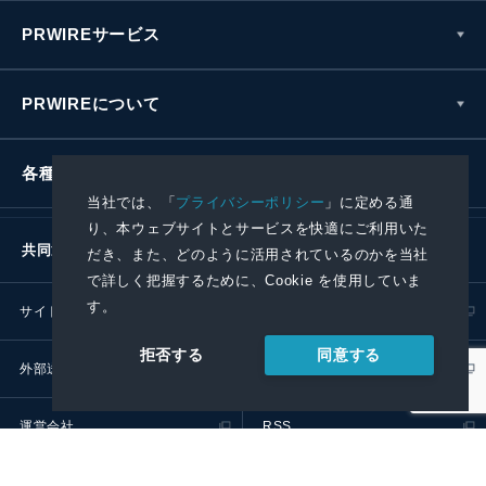
PRWIREサービス
PRWIREについて
各種お問い合わせ
当社では、「
プライバシーポリシー
」に定める通
り、本ウェブサイトとサービスを快適にご利用いた
共同通信社グループ
だき、また、どのように活用されているのかを当社
で詳しく把握するために、Cookie を使用していま
す。
サイトポリシー
プライバシーポリシー
同意する
拒否する
外部送信ポリシー
プレスリリース取扱基準
運営会社
RSS
© 2024 Kyodo News PR Wire