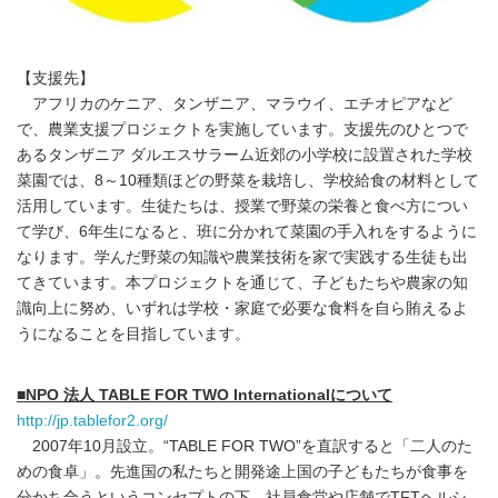
【支援先】
アフリカのケニア、タンザニア、マラウイ、エチオピアなど
で、農業支援プロジェクトを実施しています。支援先のひとつで
あるタンザニア ダルエスサラーム近郊の小学校に設置された学校
菜園では、8～10種類ほどの野菜を栽培し、学校給食の材料として
活用しています。生徒たちは、授業で野菜の栄養と食べ方につい
て学び、6年生になると、班に分かれて菜園の手入れをするように
なります。学んだ野菜の知識や農業技術を家で実践する生徒も出
てきています。本プロジェクトを通じて、子どもたちや農家の知
識向上に努め、いずれは学校・家庭で必要な食料を自ら賄えるよ
うになることを目指しています。
■NPO 法人 TABLE FOR TWO Internationalについて
http://jp.tablefor2.org/
2007年10月設立。“TABLE FOR TWO”を直訳すると「二人のた
めの食卓」。先進国の私たちと開発途上国の子どもたちが食事を
分かち合うというコンセプトの下、社員食堂や店舗でTFTヘルシ