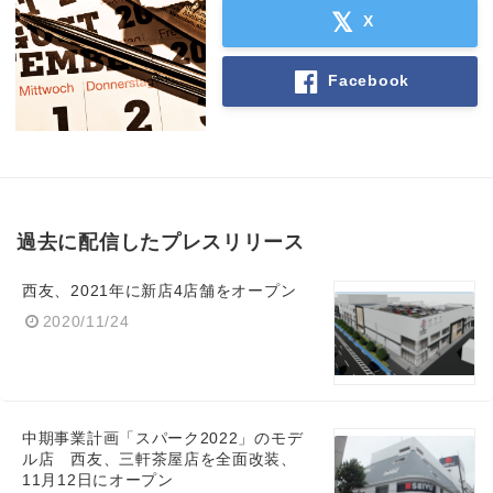
X
Facebook
過去に配信したプレスリリース
西友、2021年に新店4店舗をオープン
2020/11/24
Japanese
中期事業計画「スパーク2022」のモデ
ル店 西友、三軒茶屋店を全面改装、
English
11月12日にオープン