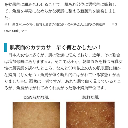
を効果的に組み合わせることで、肌あれ部位に選択的に吸着し
て、角層を早期になめらかな状態に整える新製剤を開発しまし
た。
※1 高含水α―ゲル：脂質と脂質の間に多くの水を含んだ層状の構造体 ※２
OXP-SIポリマー
肌表面のカサカサ 早く何とかしたい！
日本人女性の多くが、肌の乾燥に悩んでおり、近年、その割合
は増加傾向にあります
。そこで花王が、乾燥悩みを持つ有職女
※３
性の肌実態を調べたところ、なんと90％以上の方の肌表面に細か
な鱗屑（りんせつ：角質が薄く断片的にはがれている状態）があ
りました
。画像は一例ですが、あれた肌で白く見えているとこ
※4
ろが、角層がはがれてめくれあがった微小鱗屑部位です。