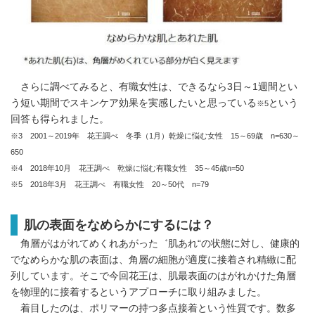
さらに調べてみると、有職女性は、できるなら3日～1週間とい
う短い期間でスキンケア効果を実感したいと思っている
という
※5
回答も得られました。
※3 2001～2019年 花王調べ 冬季（1月）乾燥に悩む女性 15～69歳 n=630～
650
※4 2018年10月 花王調べ 乾燥に悩む有職女性 35～45歳n=50
※5 2018年3月 花王調べ 有職女性 20～50代 n=79
肌の表面をなめらかにするには？
角層がはがれてめくれあがった゛肌あれ“の状態に対し、健康的
でなめらかな肌の表面は、角層の細胞が適度に接着され精緻に配
列しています。そこで今回花王は、肌最表面のはがれかけた角層
を物理的に接着するというアプローチに取り組みました。
着目したのは、ポリマーの持つ多点接着という性質です。数多