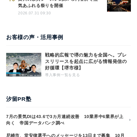
気あふれる祭りを開催
2026.07.31 09:30
お客様の声・活用事例
戦略的広報で堺の魅力を全国へ。プレ
スリリースを起点に広がる情報発信の
好循環【堺市様】
導入事例一覧を見る
汐留PR塾
7月の景気DIは43.6で3カ月連続改善 10業界中6業界が上
向く 帝国データバンク調べ
尼崎市、堂安律選手へのメッセージを13日まで募集 10月