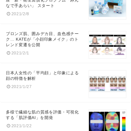
座 新・衛生習慣化プログラム「みん
なで手あらい」 スタート
2021/2/8
ブロンズ肌、囲みデカ目、血色感チー
ク… KATEが「小顔印象メイク」のト
レンド変遷を公開
2021/2/1
日本人女性の「平均顔」と印象による
顔の特徴を解析
2021/1/27
多様で繊細な肌の質感を評価・可視化
する「肌評価AI」を開発
2021/1/22