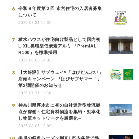
6
令和８年度第２回 市営住宅の入居者募集
について
2026.07.31 16:30
7
積水ハウスが住宅向け製品として国内初
LIXIL循環型低炭素アルミ 「PremiAL
R100」を標準採用
2026.08.03 14:30
8
【大好評】サブウェイ×「はぴだんぶい」
店頭キャンペーン 『はぴサブサマー！』
第2弾開催のお知らせ
2026.07.31 11:00
9
神奈川県厚木市に初の自社運営型物流拠
点が稼働～住宅資材物流を集約・効率化
し物流ネットワークを最適化～
2026.08.06 13:00
10
掛川の祭典シーズン到来! 市内各所で熱