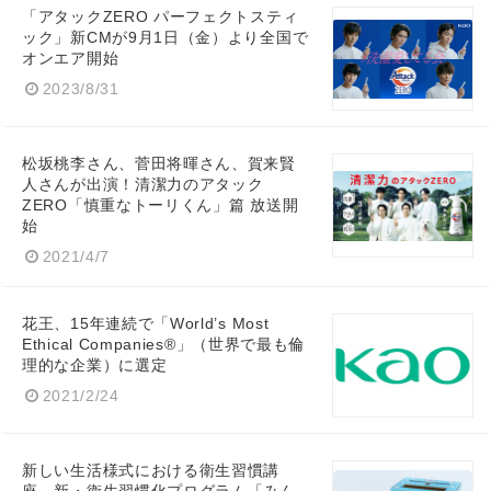
「アタックZERO パーフェクトスティ
Japanese
ック」新CMが9月1日（金）より全国で
オンエア開始
2023/8/31
English
松坂桃李さん、菅田将暉さん、賀来賢
人さんが出演！清潔力のアタック
ZERO「慎重なトーリくん」篇 放送開
始
2021/4/7
花王、15年連続で「World’s Most
Ethical Companies®」（世界で最も倫
理的な企業）に選定
2021/2/24
新しい生活様式における衛生習慣講