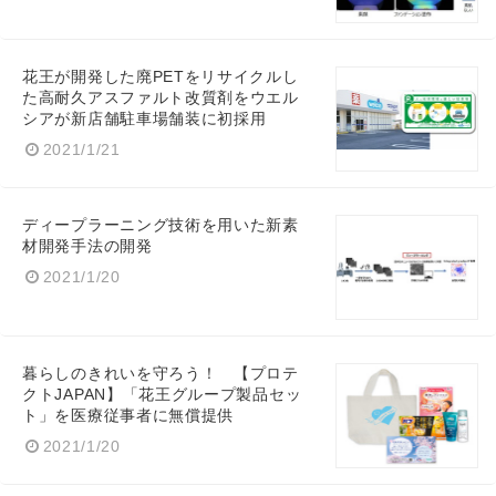
花王が開発した廃PETをリサイクルし
た高耐久アスファルト改質剤をウエル
シアが新店舗駐車場舗装に初採用
2021/1/21
ディープラーニング技術を用いた新素
材開発手法の開発
2021/1/20
暮らしのきれいを守ろう！ 【プロテ
クトJAPAN】「花王グループ製品セッ
ト」を医療従事者に無償提供
2021/1/20