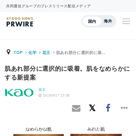
共同通信グループのプレスリリース配信メディア
KYODO NEWS
海外
国内
PRWIRE
TOP
化学
花王
肌あれ部分に選択的に吸…
肌あれ部分に選択的に吸着。肌をなめらかに
する新提案
花王
2019/9/17 13:30