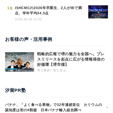
10
ISHCMCの2026年卒業生、2人がIBで満
点、学年平均34.5点
2026.08.06 15:40
お客様の声・活用事例
戦略的広報で堺の魅力を全国へ。プレ
スリリースを起点に広がる情報発信の
好循環【堺市様】
導入事例一覧を見る
汐留PR塾
バナナ、「よく食べる果物」で22年連続首位 カリウムの
認知度は初の4割超 日本バナナ輸入組合調べ