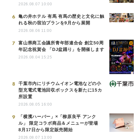
2026.08.07 10:00
6
亀の井ホテル 有馬 有馬の歴史と文化に触
れる秋の宿泊プランを9月から展開
2026.08.06 11:00
7
富山県商工会議所青年部連合会 創立50周
年記念祝賀会 「DJ盆踊り」を開催します
2026.08.04 15:25
8
千葉市内にリチウムイオン電池などの小
型充電式電池回収ボックスを新たに15カ
所設置
2026.08.05 16:00
9
「横濱ハーバー」×「柳原良平 アンク
ル」 限定コラボ商品＆メニューが登場
8月17日から限定販売開始
2026.08.07 13:00