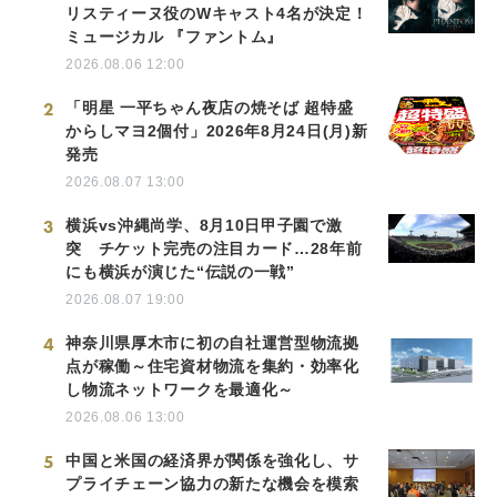
リスティーヌ役のWキャスト4名が決定！
ミュージカル 『ファントム』
2026.08.06 12:00
2
「明星 一平ちゃん夜店の焼そば 超特盛
からしマヨ2個付」2026年8月24日(月)新
発売
2026.08.07 13:00
3
横浜vs沖縄尚学、8月10日甲子園で激
突 チケット完売の注目カード…28年前
にも横浜が演じた“伝説の一戦”
2026.08.07 19:00
4
神奈川県厚木市に初の自社運営型物流拠
点が稼働～住宅資材物流を集約・効率化
し物流ネットワークを最適化～
2026.08.06 13:00
5
中国と米国の経済界が関係を強化し、サ
プライチェーン協力の新たな機会を模索