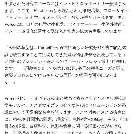
拡張された研究スペースにはイン・ビトロラボラトリーが擁され
ます。ここで、Fluofarmaから統合された細胞培養、フローサイト
メトリー、組織学、イメージング、分析が手がけられます。また
Porsoltは、自社の化学や生化学、バイオマーカー、生体外性能、
イン・ビボ研究に関する受け入れ能力の拡大も実現しています。
「今回の革新は、Porsolt社が近年に新しい研究分野や専門的な鑑
識を統合することで実現してきた継続的な成長を反映している 」
と同社のプレジデント兼CEOのギョーム・フロジェ博士は説明し
ます。 「新機軸によって拡大し続ける各国の顧客ニーズに応え、
創薬プロセスにおけるさらなる局面への着手が可能になりま
す。」
Porsolt社は、さまざまな疾患領域の治療を見出すための生理病理
学モデルや、カスタマイズプロセスならびにソリューションの鑑
識において国際的な名声を誇ります。ここで対象とされる疾患に
は、精神/神経関連の障害、腫瘍学、急性/慢性の痛み、炎症、心血
管系の障害、皮膚科学、代謝や食事に関する障害などが挙げら
れ、医療機器も考慮されます。このために、さまざまな種を用い