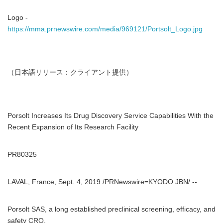
Logo -
https://mma.prnewswire.com/media/969121/Portsolt_Logo.jpg
（日本語リリース：クライアント提供）
Porsolt Increases Its Drug Discovery Service Capabilities With the
Recent Expansion of Its Research Facility
PR80325
LAVAL, France, Sept. 4, 2019 /PRNewswire=KYODO JBN/ --
Porsolt SAS, a long established preclinical screening, efficacy, and
safety CRO,