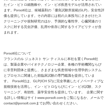
たイン・ビトロ細胞株や、イン・ビボ疾患モデルが活用されてい
ます。Porsolt社は、候補薬剤の「優良試験所規範(GLP)」安全性評
価も提供しています。その内容には初の人体投与にさきがけたス
クリーニングや規制研究のほか、予測的な毒性学、心臓関連のリ
スクに対する完全評価、乱用や依存に関するライアビリティが含
まれます。
Porsolt社について
フランスのル ジュネスト サン ティスルに本社を置くPorsolt社
は、製薬企業やバイオテクノロジー企業、各種の学術機関ならび
に非営利団体と提携し、さまざまな疾患領域や生理学的システム
とプロセスに関連した前臨床試験の専門鑑識を提供していま
す。 Porsolt社は、GLP(ICH S7)に完全準拠したイノベーティブな
規格技術を活用し、イン・ビトロならびにイン・ビボ試験、スク
リーニング、有効性、薬学安全性を提供しています。 企業に関す
る詳しい情報はサイトwww.porsolt.comをご覧になるか、メールで
contact@porsolt.comまでお問い合わせください。