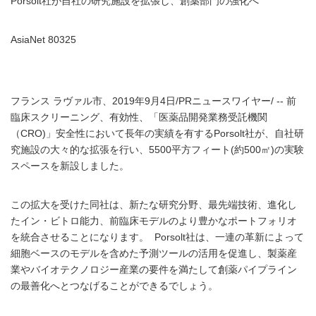
Porsolt社が自社の研究施設を拡張し、創薬部門の強化へ
AsiaNet 80325
フランス ラヴァル市、2019年9月4日/PRニュースワイヤー/ -- 前
臨床スクリーニング、有効性、「医薬品開発業務受託機関
（CRO)」安全性において長年の実績を有するPorsolt社が、自社研
究施設の大々的な拡張を行い、5500平方フィート(約500㎡)の実験
スペースを新設しました。
この拡大を受けた同社は、新たな研究分野、最先端技術、進化し
たイン・ビトロ能力、前臨床モデルのより豊かなポートフォリオ
を統合させることになります。 Porsolt社は、一連の革新によって
細胞ベースのモデルを含めた予測ツールの活用を促進し、製薬産
業やバイオテクノロジー産業の要件を満たして創薬パイプライン
の最善化へとつなげることができるでしょう。