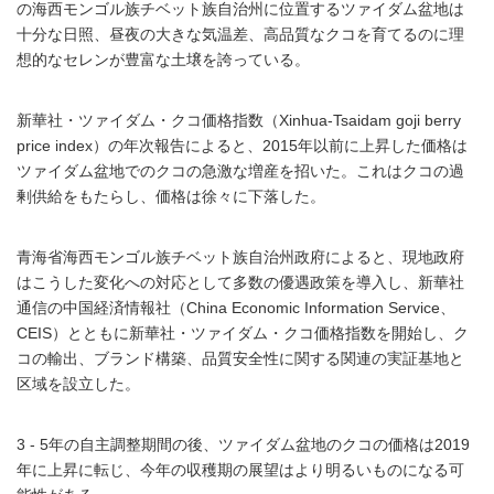
の海西モンゴル族チベット族自治州に位置するツァイダム盆地は
十分な日照、昼夜の大きな気温差、高品質なクコを育てるのに理
想的なセレンが豊富な土壌を誇っている。
新華社・ツァイダム・クコ価格指数（Xinhua-Tsaidam goji berry
price index）の年次報告によると、2015年以前に上昇した価格は
ツァイダム盆地でのクコの急激な増産を招いた。これはクコの過
剰供給をもたらし、価格は徐々に下落した。
青海省海西モンゴル族チベット族自治州政府によると、現地政府
はこうした変化への対応として多数の優遇政策を導入し、新華社
通信の中国経済情報社（China Economic Information Service、
CEIS）とともに新華社・ツァイダム・クコ価格指数を開始し、ク
コの輸出、ブランド構築、品質安全性に関する関連の実証基地と
区域を設立した。
3 - 5年の自主調整期間の後、ツァイダム盆地のクコの価格は2019
年に上昇に転じ、今年の収穫期の展望はより明るいものになる可