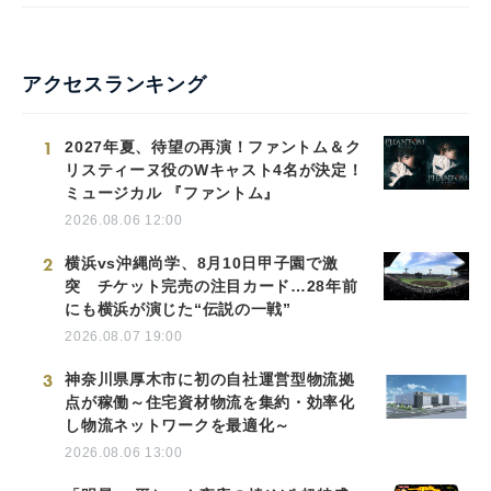
アクセスランキング
1
2027年夏、待望の再演！ファントム＆ク
リスティーヌ役のWキャスト4名が決定！
ミュージカル 『ファントム』
2026.08.06 12:00
2
横浜vs沖縄尚学、8月10日甲子園で激
突 チケット完売の注目カード…28年前
にも横浜が演じた“伝説の一戦”
2026.08.07 19:00
3
神奈川県厚木市に初の自社運営型物流拠
点が稼働～住宅資材物流を集約・効率化
し物流ネットワークを最適化～
2026.08.06 13:00