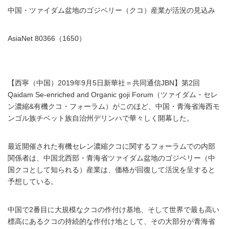
中国・ツァイダム盆地のゴジベリー（クコ）産業が活況の見込み
AsiaNet 80366（1650）
【西寧（中国）2019年9月5日新華社＝共同通信JBN】第2回
Qaidam Se-enriched and Organic goji Forum（ツァイダム・セレ
ン濃縮&有機クコ・フォーラム）がこのほど、中国・青海省海西モ
ンゴル族チベット族自治州デリンハで華々しく開幕した。
最近開催された有機セレン濃縮クコに関するフォーラムでの内部
関係者は、中国北西部・青海省ツァイダム盆地のゴジベリー（中
国クコとして知られる）産業は、価格が回復して活況を呈すると
予想している。
中国で2番目に大規模なクコの作付け基地、そして世界で最も高い
標高にあるクコの持続的な作付け地として、その大部分が青海省