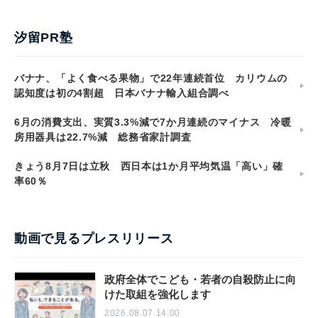
汐留PR塾
バナナ、「よく食べる果物」で22年連続首位 カリウムの
認知度は初の4割超 日本バナナ輸入組合調べ
6月の消費支出、実質3.3%減で7か月連続のマイナス 冷暖
房用器具は22.7%減 総務省家計調査
きょう8月7日は立秋 西日本は1か月平均気温「高い」確
率60％
動画で見るプレスリリース
政府全体でこども・若者の自殺防止に向
けた取組を強化します
2026.08.07 14:00