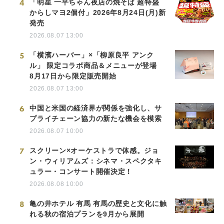
4
「明星 一平ちゃん夜店の焼そば 超特盛
からしマヨ2個付」2026年8月24日(月)新
発売
2026.08.07 13:00
5
「横濱ハーバー」×「柳原良平 アンク
ル」 限定コラボ商品＆メニューが登場
8月17日から限定販売開始
2026.08.07 13:00
6
中国と米国の経済界が関係を強化し、サ
プライチェーン協力の新たな機会を模索
2026.08.07 10:00
7
スクリーン×オーケストラで体感。ジョ
ン・ウィリアムズ：シネマ・スペクタキ
ュラー・コンサート開催決定！
2026.08.08 10:00
8
亀の井ホテル 有馬 有馬の歴史と文化に触
れる秋の宿泊プランを9月から展開