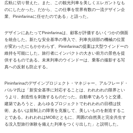
広軌に切り替えた。また、この観光列車を美しくエレガントなも
のにしたかった。だから、この仕事を世界有数の一流デザイン企
業、Pininfarinaに任せたのである」と語った。
デザインにあたってPininfarinaは、顧客が評価するいくつかの側面
を統合した。新たな安全基準の導入で、列車先頭部の機械の位置
が変わったにもかかわらず、Pininfarinaの提案は大型ウインドーの
維持を可能にした。旅行者にインパクトの大きい前方の景色を提
供するものである。未来列車のウインドーは、乗客の撮影する写
真への反射も防止する。
Pininfarinaのデザインプロジェクト・マネジャー、アルフレード・
パルマ氏は「新安全基準に対応することは、われわれの限界とい
うより、創造性を刺激するものだった。自動車であろうと交通、
建築であろうと、あらゆるプロジェクトでわれわれの目標は技
術、あるいは規制上の障害を克服して、美しいものを創造するこ
とである。われわれはMOBとともに、周囲の自然美と完全共生す
る没入型旅行体験を備えた列車をつくり出した」と説明した。