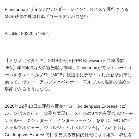
Pininfarinaデザインの“ワンダートレイン”：スイスで運行される
MOB鉄道の展望列車「ゴールデンパス急行」
AsiaNet 80370（1652）
【トリノ（イタリア）2019年9月6日PR Newswire＝共同通信
JBN】年間400万人の観光客は来年、Pininfarinaがモントルー・オ
ーベルラン・ベルノワ（MOB）鉄道用にデザインした新型列車に
乗って、ヴォー・アルプスとベルナー・アルプスの境目の眺めを
堪能できるようになる。
2020年12月13日に運行を開始する「Goldenpass Express（ゴー
ルデンパス急行）」は夢を実現し、スイスの3つの主要観光地―モ
ントルー、グシュタード、インターラーケン―を結ぶ。MOBのゼ
ネラルマネジャー、ジョルジュ・オベルソン氏は「われわれは
Goldenpass Expressで目を見張る技術的挑戦に取り組み、狭軌を