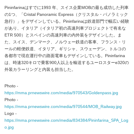
Pininfarinaはすでに1993 年、スイス企業MOBの最も成功した列車
の1つ、「Cristal Panoramic Express（クリスタル・パノラミック
急行）」をデザインしている。Pininfarinaは鉄道部門で幅広い経験
があり、イタリア（イタリア初の高速列車プロジェクトで有名な
ETR 500）とスペインの高速列車の内外装をデザインした。ま
た、スイス、デンマーク、ノルウェー鉄道の客車、フランス・リ
ールの軽便鉄道、イタリア、ギリシャ、スウェーデン、トルコの
各都市で現在運行中の路面電車もデザインしている。Pininfarina
は、時速320キロで乗客900人以上を輸送するユーロスターe320の
外装カラーリングと内装も担当した。
Photo -
https://mma.prnewswire.com/media/970543/Goldenpass.jpg
Photo -
https://mma.prnewswire.com/media/970544/MOB_Railway.jpg
Logo -
https://mma.prnewswire.com/media/834384/Pininfarina_SPA_Log
o.jpg