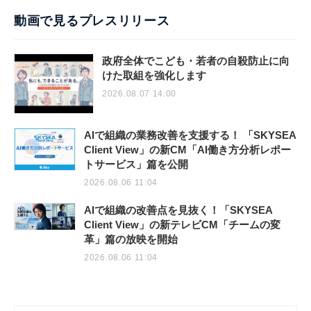
動画で見るプレスリリース
政府全体でこども・若者の自殺防止に向
けた取組を強化します
2026.08.07 14:00
AIで組織の業務改善を支援する！ 「SKYSEA
Client View」の新CM「AI働き方分析レポー
トサービス」篇を公開
2026.08.06 11:04
AIで組織の改善点を見抜く！「SKYSEA
Client View」の新テレビCM「チームの変
革」篇の放映を開始
2026.08.06 11:04