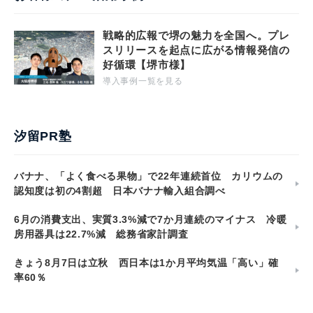
戦略的広報で堺の魅力を全国へ。プレ
スリリースを起点に広がる情報発信の
好循環【堺市様】
導入事例一覧を見る
汐留PR塾
バナナ、「よく食べる果物」で22年連続首位 カリウムの
認知度は初の4割超 日本バナナ輸入組合調べ
6月の消費支出、実質3.3%減で7か月連続のマイナス 冷暖
房用器具は22.7%減 総務省家計調査
きょう8月7日は立秋 西日本は1か月平均気温「高い」確
率60％