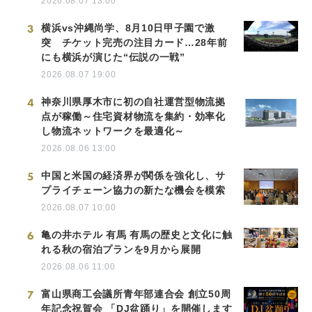
2026.08.07 13:00
3
横浜vs沖縄尚学、8月10日甲子園で激
突 チケット完売の注目カード…28年前
にも横浜が演じた“伝説の一戦”
2026.08.07 19:00
4
神奈川県厚木市に初の自社運営型物流拠
点が稼働～住宅資材物流を集約・効率化
し物流ネットワークを最適化～
2026.08.06 13:00
5
中国と米国の経済界が関係を強化し、サ
プライチェーン協力の新たな機会を模索
2026.08.07 10:00
6
亀の井ホテル 有馬 有馬の歴史と文化に触
れる秋の宿泊プランを9月から展開
2026.08.06 11:00
7
富山県商工会議所青年部連合会 創立50周
年記念祝賀会 「DJ盆踊り」を開催します